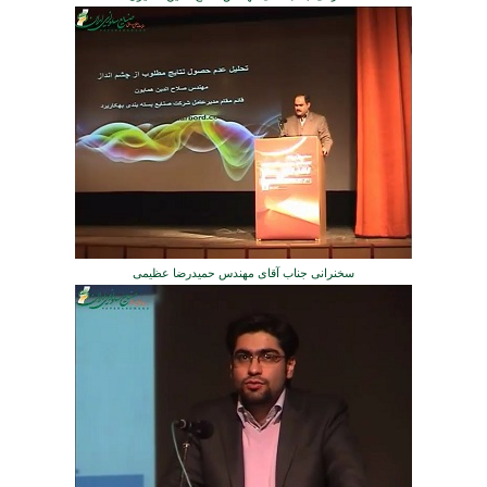
سخنرانی جناب آقای مهندس حمیدرضا عظیمی