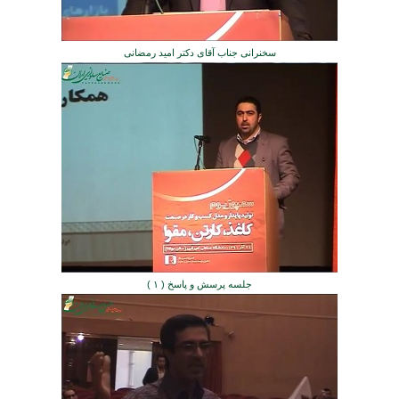
سخنرانی جناب آقای دکتر امید رمضانی
جلسه پرسش و پاسخ ( ۱ )