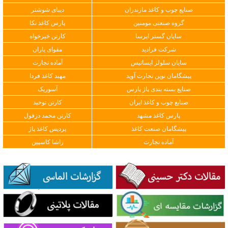
صنایع چوب و کاغذ مازندران
دیبای شوشتر
گروه صنعتی مومنین
پارس کاغذ نکا
سایان گستر ایرسا
کارتن خیرخواه
شرکت فرادید
مقوای یاران
سایان سلولز ایساتیس
آماده تجارت
پیشگامان نوین تجارت آوید
مهبد کاغذ فردا
صنایع بسته بندی پاژ پارس
آسوریک
صنایع چوب و کاغذ ایران
کارتن توحید
پارس کاغذ مشهد
کارتن محمد دزفول
پیشگامان صنعت کاغذ
پردیس کاغذ پاژ
آماده تجارت
راشا کاسپین