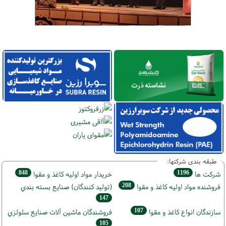
طبقه بندی شرکتها:
848
1196
شركت ها
خريدار مواد اوليه كاغذ و مقوا
208
فروشنده مواد اوليه كاغذ و مقوا
(تولید كنندگان) صنايع بسته بندي
147
107
سازندگان انواع کاغذ و مقوا
فروشندگان ماشين آلات صنايع سلولزي
105