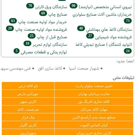
79
90
نيروي انساني متخصص (نیازمند)
سازندگان ورق كارتن
69
خریداران ماشين آلات صنايع سلولزي
صنايع چاپ
63
73
خريدار مواد اوليه صنعت چاپ
29
40
سازندگان كاغذ هاي بهداشتي
فروشنده مواد اوليه صنعت چاپ
25
27
فروشنده مواد شیمیایی
صنايع قبل از چاپ
10
(تولید كنندگان ) صنايع تبديلي كاغذ
سازندگان لوازم تحریر
5
24
لوازم یدکی و قطعات مصرفی
اعضا جدید:
● شهباز صنعت آسیا ● کاغذ سازی افق ● فنی مهندسی سپهر کویر فر
تبلیغات متنی
تامین صنعت سلولز پارت
تاو کاغذ ارس
تجارت پردازان بهاران
مهرآیین پارس
کاغذ سازی افرنگ نور
کارتن میهن
مهان کاغذ سرکان
چی‌چست کاغذ
صنایع بسته بندی آراسنج البرز
پیک فراز
کیان الماس الموت
کارتن گلزار
کارتن سازی حریر پیران
سوپرارزین