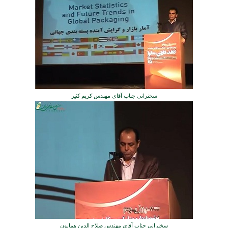
سخنرانی جناب آقای مهندس کریم کثیر
سخنرانی جناب آقای مهندس صلاح الدین همایون