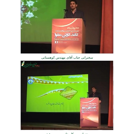
سخنرانی جناب آقای مهندس کوهستانی