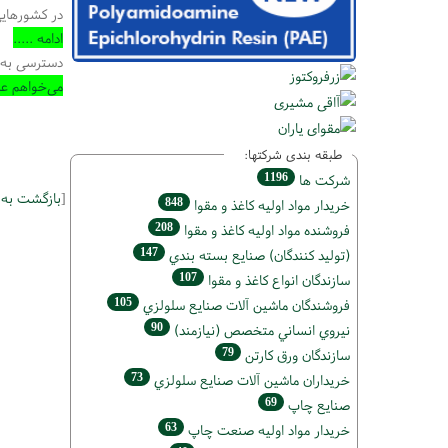
در کشورهایی
ادامه .....
دسترسی به 
می‌خواهم عض
طبقه بندی شرکتها:
1196
شركت ها
[
بازگشت به
848
خريدار مواد اوليه كاغذ و مقوا
208
فروشنده مواد اوليه كاغذ و مقوا
147
(تولید كنندگان) صنايع بسته بندي
107
سازندگان انواع کاغذ و مقوا
105
فروشندگان ماشين آلات صنايع سلولزي
90
نيروي انساني متخصص (نیازمند)
79
سازندگان ورق كارتن
73
خریداران ماشين آلات صنايع سلولزي
69
صنايع چاپ
63
خريدار مواد اوليه صنعت چاپ