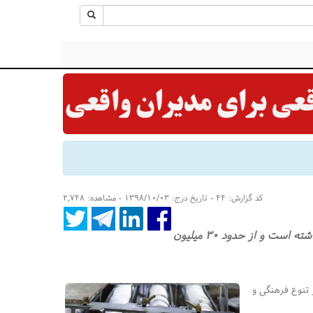
کد گزارش: ۴۴ - تاریخ درج: ۱۳۹۸/۱۰/۰۳ - مشاهده: ۲,۷۴۸
تولید کاغذ تیشو در جهان طی ۵ سال گذشته حدود ۱ میلیون تن در سال رشد داشته است و از حدود ۳۰ میلیون
تنوع فرهنگی و