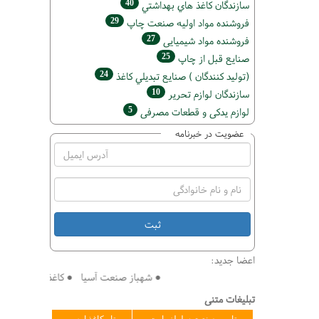
40
سازندگان كاغذ هاي بهداشتي
29
فروشنده مواد اوليه صنعت چاپ
27
فروشنده مواد شیمیایی
25
صنايع قبل از چاپ
24
(تولید كنندگان ) صنايع تبديلي كاغذ
10
سازندگان لوازم تحریر
5
لوازم یدکی و قطعات مصرفی
عضویت در خبرنامه
اعضا جدید:
● شهباز صنعت آسیا ● کاغذ سازی افق ● فنی
تبلیغات متنی
تامین صنعت سلولز پارت
تاو کاغذ ارس