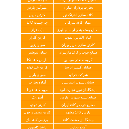
تجارت پردازان بهاران
مهرآیین پارس
کاغذ سازی افرنگ نور
کارتن میهن
مهان کاغذ سرکان
چی‌چست کاغذ
صنایع بسته بندی آراسنج البرز
پیک فراز
کیان الماس الموت
کارتن گلزار
کارتن سازی حریر پیران
سوپرارزین
صنایع چوب و کاغذ مازندران
دیبای شوشتر
گروه صنعتی مومنین
پارس کاغذ نکا
سایان گستر ایرسا
کارتن خیرخواه
شرکت فرادید
مقوای یاران
سایان سلولز ایساتیس
آماده تجارت
پیشگامان نوین تجارت آوید
مهبد کاغذ فردا
صنایع بسته بندی پاژ پارس
آسوریک
صنایع چوب و کاغذ ایران
کارتن توحید
پارس کاغذ مشهد
کارتن محمد دزفول
پیشگامان صنعت کاغذ
پردیس کاغذ پاژ
آماده تجارت
راشا کاسپین