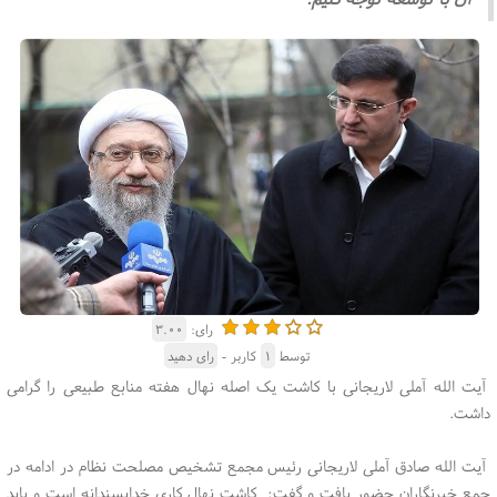
رای:
۳.۰۰
توسط
۱
کاربر -
رای دهید
آیت الله آملی لاریجانی با کاشت یک اصله نهال هفته منابع طبیعی را گرامی
داشت.
آیت الله صادق آملی لاریجانی رئیس مجمع تشخیص مصلحت نظام در ادامه در
جمع خبرنگاران حضور یافت و گفت: کاشت نهال کاری خداپسندانه است و باید