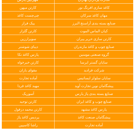
کاغذ سازی افرنگ نور
کارتن میهن
مهان کاغذ سرکان
چی‌چست کاغذ
صنایع بسته بندی آراسنج البرز
پیک فراز
کیان الماس الموت
کارتن گلزار
کارتن سازی حریر پیران
سوپرارزین
صنایع چوب و کاغذ مازندران
دیبای شوشتر
گروه صنعتی مومنین
پارس کاغذ نکا
سایان گستر ایرسا
کارتن خیرخواه
شرکت فرادید
مقوای یاران
سایان سلولز ایساتیس
آماده تجارت
پیشگامان نوین تجارت آوید
مهبد کاغذ فردا
صنایع بسته بندی پاژ پارس
آسوریک
صنایع چوب و کاغذ ایران
کارتن توحید
پارس کاغذ مشهد
کارتن محمد دزفول
پیشگامان صنعت کاغذ
پردیس کاغذ پاژ
آماده تجارت
راشا کاسپین