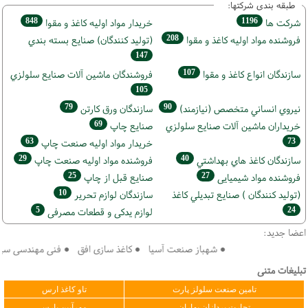
طبقه بندی شرکتها:
848
1196
شركت ها
خريدار مواد اوليه كاغذ و مقوا
208
فروشنده مواد اوليه كاغذ و مقوا
(تولید كنندگان) صنايع بسته بندي
147
107
سازندگان انواع کاغذ و مقوا
فروشندگان ماشين آلات صنايع سلولزي
105
79
90
نيروي انساني متخصص (نیازمند)
سازندگان ورق كارتن
69
خریداران ماشين آلات صنايع سلولزي
صنايع چاپ
63
73
خريدار مواد اوليه صنعت چاپ
29
40
سازندگان كاغذ هاي بهداشتي
فروشنده مواد اوليه صنعت چاپ
25
27
فروشنده مواد شیمیایی
صنايع قبل از چاپ
10
(تولید كنندگان ) صنايع تبديلي كاغذ
سازندگان لوازم تحریر
5
24
لوازم یدکی و قطعات مصرفی
اعضا جدید:
● شهباز صنعت آسیا ● کاغذ سازی افق ● فنی مهندسی سپهر کوی
تبلیغات متنی
تامین صنعت سلولز پارت
تاو کاغذ ارس
تجارت پردازان بهاران
مهرآیین پارس