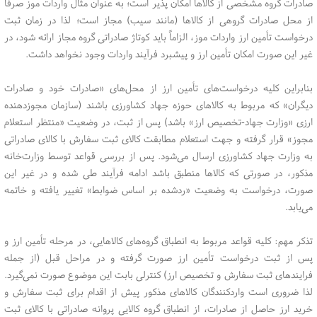
صادرات گروه مشخصی از کالاها امکان پذیر است؛ به عنوان مثال واردات موز صرفاً
از محل صادرات گروهی از کالاها (مانند سیب) مجاز است؛ لذا در زمان ثبت
درخواست تأمین ارز واردات موز، الزاماً باید کوتاژ صادراتی گروه مجاز ارائه شود، در
غیر این صورت امکان تأمین ارز و پیشبرد فرآیند واردات وجود نخواهد داشت.
بنابراین کلیه درخواست‌های تأمین ارز از محل‌های «صادرات خود و صادرات
دیگران» که مربوط به کالاهای حوزه جهاد کشاورزی باشند (سازمان مجوزدهنده
ارزی «وزارت جهاد-تخصیص ارز» باشد) پس از ثبت، در وضعیت «منتظر استعلام
مجوز» قرار گرفته و جهت استعلام مطابقت کالای ثبت سفارش با کالای صادراتی
به وزارت جهاد کشاورزی ارسال می‌شود. پس از بررسی قواعد توسط وزارت‌خانه
مذکور، در صورتی که کالاها منطبق باشد ادامه فرآیند طی شده و در غیر این
صورت، درخواست به وضعیت «ردشده بر اساس ضوابط» تغییر یافته و خاتمه
می‌یابد.
تذکر مهم: کلیه قواعد مربوط به انطباق گروه‌های کالاهایی، در مرحله تأمین ارز و
پس از ثبت درخواست تأمین ارز صورت گرفته و در مراحل قبل (از جمله
فرایندهای ثبت سفارش و تخصیص ارز) کنترلی بابت این موضوع صورت نمی‌گیرد.
لذا ضروری است واردکنندگان کالاهای مذکور پیش از اقدام برای ثبت سفارش و
خرید ارز حاصل از صادرات، از انطباق گروه کالایی پروانه صادراتی با کالای ثبت