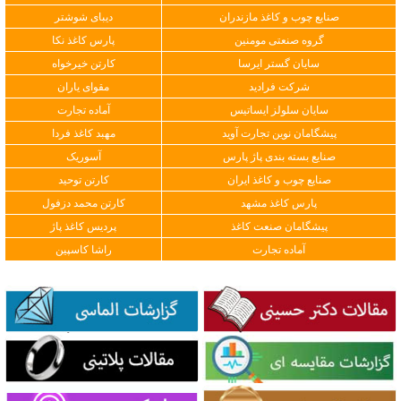
صنایع چوب و کاغذ مازندران
دیبای شوشتر
گروه صنعتی مومنین
پارس کاغذ نکا
سایان گستر ایرسا
کارتن خیرخواه
شرکت فرادید
مقوای یاران
سایان سلولز ایساتیس
آماده تجارت
پیشگامان نوین تجارت آوید
مهبد کاغذ فردا
صنایع بسته بندی پاژ پارس
آسوریک
صنایع چوب و کاغذ ایران
کارتن توحید
پارس کاغذ مشهد
کارتن محمد دزفول
پیشگامان صنعت کاغذ
پردیس کاغذ پاژ
آماده تجارت
راشا کاسپین