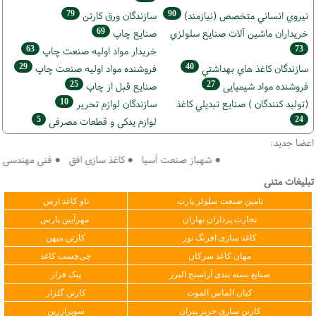
79
90
نيروي انساني متخصص (نیازمند)
سازندگان ورق كارتن
69
خریداران ماشين آلات صنايع سلولزي
صنايع چاپ
63
73
خريدار مواد اوليه صنعت چاپ
29
40
سازندگان كاغذ هاي بهداشتي
فروشنده مواد اوليه صنعت چاپ
25
27
فروشنده مواد شیمیایی
صنايع قبل از چاپ
10
(تولید كنندگان ) صنايع تبديلي كاغذ
سازندگان لوازم تحریر
5
24
لوازم یدکی و قطعات مصرفی
اعضا جدید:
● شهباز صنعت آسیا ● کاغذ سازی افق ● فنی مهندسی سپهر
تبلیغات متنی
تامین صنعت سلولز پارت
تاو کاغذ ارس
تجارت پردازان بهاران
مهرآیین پارس
کاغذ سازی افرنگ نور
کارتن میهن
مهان کاغذ سرکان
چی‌چست کاغذ
صنایع بسته بندی آراسنج البرز
پیک فراز
کیان الماس الموت
کارتن گلزار
کارتن سازی حریر پیران
سوپرارزین