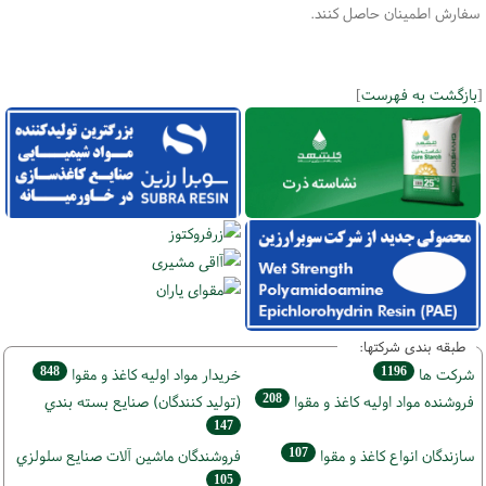
سفارش اطمینان حاصل کنند.
[
بازگشت به فهرست
]
طبقه بندی شرکتها:
848
1196
شركت ها
خريدار مواد اوليه كاغذ و مقوا
208
فروشنده مواد اوليه كاغذ و مقوا
(تولید كنندگان) صنايع بسته بندي
147
107
سازندگان انواع کاغذ و مقوا
فروشندگان ماشين آلات صنايع سلولزي
105