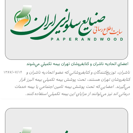
اعضاي اتحاديه ناشران و كتابفروشان تهران بيمه تكميلي مي‌شوند
ناشران، توزيع‌كنندگان و كتابفروشاني كه عضو اتحاديه ناشران و
۱۳۸۷/۰۷/۱۴
كتابفروشان تهران هستند، تحت پوشش بيمه تكميلي بيمه البرز قرار
مي‌گيرند. اعضايي كه تحت پوشش بيمه تامين اجتماعي يا بيمه خدمات
درماني اند نيز مي‌توانند از مزاياي اين بيمه تكميلي استفاده كنند.