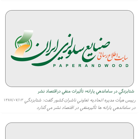
شتابزدگي در ساماندهي يارانه؛ تأثيرات منفي دراقتصاد نشر
رييس هيأت مديره اتحاديه تعاوني ناشران كشور گفت: شتابزدگي
۱۳۸۷/۰۷/۱۳
در ساماندهي يارانه ها تأثيرمنفي در اقتصاد نشر مي گذارد