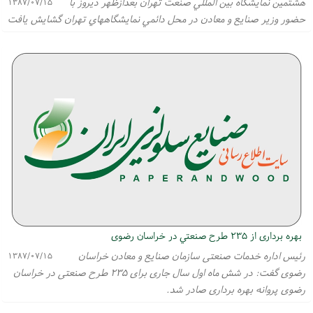
هشتمين نمايشگاه بين المللي صنعت تهران بعدازظهر ديروز با
۱۳۸۷/۰۷/۱۵
حضور وزير صنايع و معادن در محل دائمي نمايشگاههاي تهران گشايش يافت
بهره بردارى از ۲۳۵ طرح صنعتي در خراسان رضوى
رئيس اداره خدمات صنعتى سازمان صنايع و معادن خراسان
۱۳۸۷/۰۷/۱۵
رضوى گفت: در شش ماه اول سال جارى براى ۲۳۵ طرح صنعتى در خراسان
رضوى پروانه بهره بردارى صادر شد.