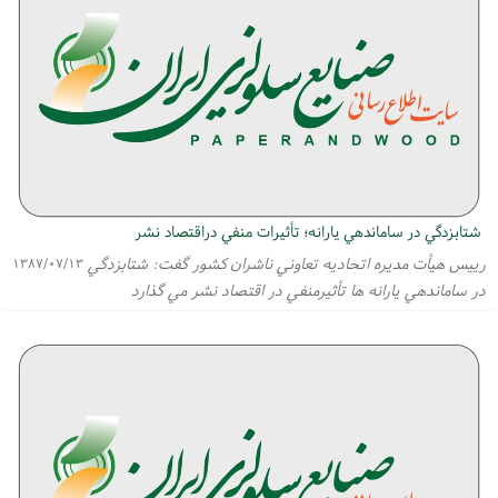
شتابزدگي در ساماندهي يارانه؛ تأثيرات منفي دراقتصاد نشر
رييس هيأت مديره اتحاديه تعاوني ناشران كشور گفت: شتابزدگي
۱۳۸۷/۰۷/۱۳
در ساماندهي يارانه ها تأثيرمنفي در اقتصاد نشر مي گذارد