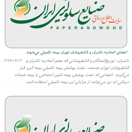
اعضاي اتحاديه ناشران و كتابفروشان تهران بيمه تكميلي مي‌شوند
ناشران، توزيع‌كنندگان و كتابفروشاني كه عضو اتحاديه ناشران و
۱۳۸۷/۰۷/۱۴
كتابفروشان تهران هستند، تحت پوشش بيمه تكميلي بيمه البرز قرار
مي‌گيرند. اعضايي كه تحت پوشش بيمه تامين اجتماعي يا بيمه خدمات
درماني اند نيز مي‌توانند از مزاياي اين بيمه تكميلي استفاده كنند.