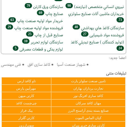
79
90
نيروي انساني متخصص (نیازمند)
سازندگان ورق كارتن
69
خریداران ماشين آلات صنايع سلولزي
صنايع چاپ
63
73
خريدار مواد اوليه صنعت چاپ
29
40
سازندگان كاغذ هاي بهداشتي
فروشنده مواد اوليه صنعت چاپ
25
27
فروشنده مواد شیمیایی
صنايع قبل از چاپ
10
(تولید كنندگان ) صنايع تبديلي كاغذ
سازندگان لوازم تحریر
5
24
لوازم یدکی و قطعات مصرفی
اعضا جدید:
● شهباز صنعت آسیا ● کاغذ سازی افق ● فنی مهندسی سپهر 
تبلیغات متنی
تامین صنعت سلولز پارت
تاو کاغذ ارس
تجارت پردازان بهاران
مهرآیین پارس
کاغذ سازی افرنگ نور
کارتن میهن
مهان کاغذ سرکان
چی‌چست کاغذ
صنایع بسته بندی آراسنج البرز
پیک فراز
کیان الماس الموت
کارتن گلزار
کارتن سازی حریر پیران
سوپرارزین