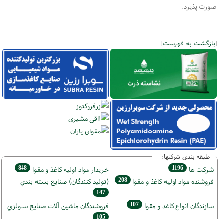
صورت پذیرد.
[
بازگشت به فهرست
]
طبقه بندی شرکتها:
848
1196
شركت ها
خريدار مواد اوليه كاغذ و مقوا
208
فروشنده مواد اوليه كاغذ و مقوا
(تولید كنندگان) صنايع بسته بندي
147
107
سازندگان انواع کاغذ و مقوا
فروشندگان ماشين آلات صنايع سلولزي
105