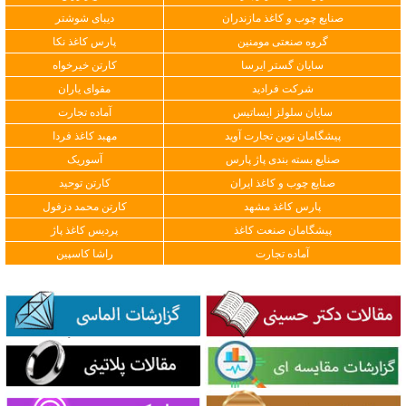
صنایع چوب و کاغذ مازندران
دیبای شوشتر
گروه صنعتی مومنین
پارس کاغذ نکا
سایان گستر ایرسا
کارتن خیرخواه
شرکت فرادید
مقوای یاران
سایان سلولز ایساتیس
آماده تجارت
پیشگامان نوین تجارت آوید
مهبد کاغذ فردا
صنایع بسته بندی پاژ پارس
آسوریک
صنایع چوب و کاغذ ایران
کارتن توحید
پارس کاغذ مشهد
کارتن محمد دزفول
پیشگامان صنعت کاغذ
پردیس کاغذ پاژ
آماده تجارت
راشا کاسپین