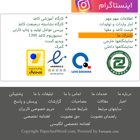
اطلاعات مهم مهم
کارگاه آموزشی کاغذ
امار واردات و تولیدات
کارگاه نشاسته درصنعت کاغذ
قیمت کاغذ و مقوا
بررسی عوامل تولید و چاپ کارتن
اشتراک ها
سمپوزیوم کاغذ 1390
نمایشگاهها
خارجی
ویدیو کست
نمایشگاهها
داخلی
گ
مرک
درباره ما
خدمات ما
تماس با ما
تبلیغات با ما
پشتیبانی
اخبار
مقالات
مصاحبات
گزارشات
پرسش و پاسخ
سایتهای مرتبط
شرایط خدمات
حریم خصوصی کاربران
راهنمای عضویت
حق عضویت
لغتنامه تخصصی
لغتنامه تخصصی انگلیسی
Copyright PaperAndWood.com; Powered by
Farnaam.com