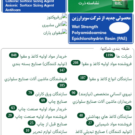
طبقه بندی شرکتها:
848
1196
شركت ها
خريدار مواد اوليه كاغذ و مقوا
208
فروشنده مواد اوليه كاغذ و مقوا
(تولید كنندگان) صنايع بسته بندي
147
107
سازندگان انواع کاغذ و مقوا
فروشندگان ماشين آلات صنايع سلولزي
105
79
90
نيروي انساني متخصص (نیازمند)
سازندگان ورق كارتن
69
خریداران ماشين آلات صنايع سلولزي
صنايع چاپ
63
73
خريدار مواد اوليه صنعت چاپ
29
40
سازندگان كاغذ هاي بهداشتي
فروشنده مواد اوليه صنعت چاپ
25
27
فروشنده مواد شیمیایی
صنايع قبل از چاپ
10
(تولید كنندگان ) صنايع تبديلي كاغذ
سازندگان لوازم تحریر