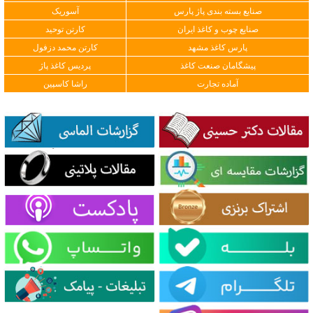
صنایع بسته بندی پاژ پارس
آسوریک
صنایع چوب و کاغذ ایران
کارتن توحید
پارس کاغذ مشهد
کارتن محمد دزفول
پیشگامان صنعت کاغذ
پردیس کاغذ پاژ
آماده تجارت
راشا کاسپین