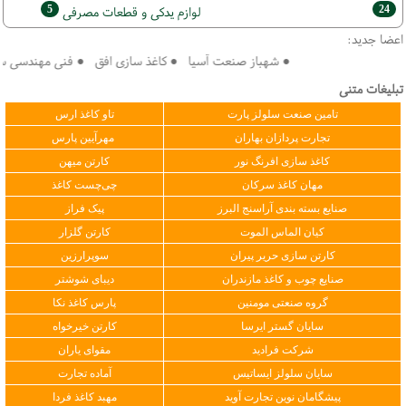
5
24
لوازم یدکی و قطعات مصرفی
اعضا جدید:
● شهباز صنعت آسیا ● کاغذ سازی افق ● فنی مهندسی سپهر 
تبلیغات متنی
تامین صنعت سلولز پارت
تاو کاغذ ارس
تجارت پردازان بهاران
مهرآیین پارس
کاغذ سازی افرنگ نور
کارتن میهن
مهان کاغذ سرکان
چی‌چست کاغذ
صنایع بسته بندی آراسنج البرز
پیک فراز
کیان الماس الموت
کارتن گلزار
کارتن سازی حریر پیران
سوپرارزین
صنایع چوب و کاغذ مازندران
دیبای شوشتر
گروه صنعتی مومنین
پارس کاغذ نکا
سایان گستر ایرسا
کارتن خیرخواه
شرکت فرادید
مقوای یاران
سایان سلولز ایساتیس
آماده تجارت
پیشگامان نوین تجارت آوید
مهبد کاغذ فردا