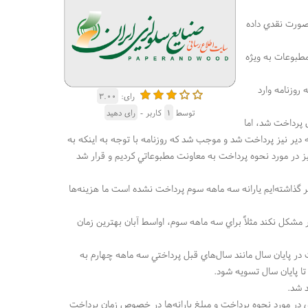
 صورت نقدي داده
مطبوعات به ويژه
روزنامه وارد
رای:
۳.۰۰
توسط
۱
کاربر -
رای دهید
يرد در سه ماهه اول پرداخت شد، اما
وه بر اينكه اين يار‌انه دير نيز پرداخت شد و موجب شد كه روزنامه با توجه به اينكه به
ز در مورد نحوه پرداخت به معاونت مطبوعاتي كرديم و قرار شد
 گذاشته‌ايم يارانه سه ماهه سوم پرداخت نشده است ما هزينه‌ها
 مشكل نكند مثلاً براي سه ماهه سوم، اواسط آبان بهترين زمان
در پايان سال مانند سال‌هاي قبل پرداختي سه ماهه چهارم به
تا پايان سال تسويه شود.
 شد.
 در مورد نحوه پرداخت و مبلغ يارانه‌ها در خصوص زمان پرداخت