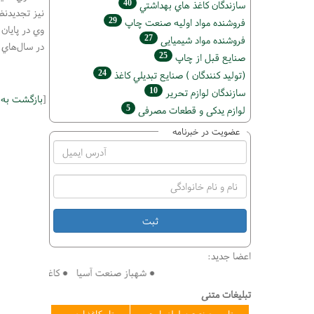
40
سازندگان كاغذ هاي بهداشتي
نيز تجديد‌ن
29
فروشنده مواد اوليه صنعت چاپ
وي در پايان
27
فروشنده مواد شیمیایی
در سال‌هاي 
25
صنايع قبل از چاپ
24
(تولید كنندگان ) صنايع تبديلي كاغذ
10
سازندگان لوازم تحریر
[
بازگشت به
5
لوازم یدکی و قطعات مصرفی
عضویت در خبرنامه
اعضا جدید:
● شهباز صنعت آسیا ● کاغذ سازی افق ● فنی
تبلیغات متنی
تامین صنعت سلولز پارت
تاو کاغذ ارس