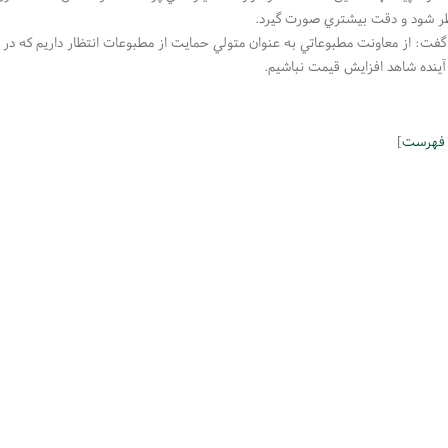
ظر شود و دقت بيشتري صورت گيرد.
 گفت: از معاونت مطبوعاتي به عنوان متولي حمايت از مطبوعات انتظار داريم كه در 
آينده شاهد افزايش قيمت نباشيم.
 فهرست
]
 مهندسی سپهر کویر فرداد ● کاغذ و مقوای فانتزی ترنج ● رسا