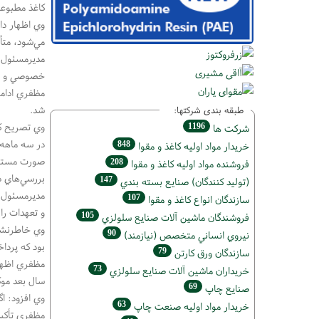
كاغذ مطبوعا
وي اظهار دا
مي‌شود، متأ
مديرمسئول ر
خصوصي و مست
مظفري ادامه
شد.
طبقه بندی شرکتها:
1196
شركت ها
848
خريدار مواد اوليه كاغذ و مقوا
صورت مستقل 
208
فروشنده مواد اوليه كاغذ و مقوا
بررسي‌هاي 
147
(تولید كنندگان) صنايع بسته بندي
مديرمسئول ر
107
سازندگان انواع کاغذ و مقوا
و تعهدات را 
105
فروشندگان ماشين آلات صنايع سلولزي
وي خاطرنشان
90
نيروي انساني متخصص (نیازمند)
بود كه پردا
79
سازندگان ورق كارتن
مظفري اظهار
73
خریداران ماشين آلات صنايع سلولزي
سال بعد موك
69
صنايع چاپ
وي افزود: ا
63
خريدار مواد اوليه صنعت چاپ
مظفري تأكيد