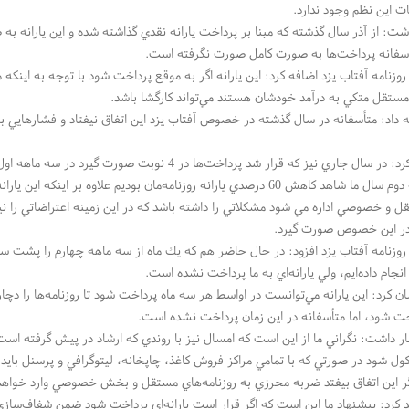
ت اين نظم وجود ندارد.
شت: از آذر سال گذشته كه مبنا بر پرداخت يارانه نقدي گذاشته شده و اين يارانه به
سفانه پرداخت‌ها به صورت كامل صورت نگرفته‌‌ است.
وزنامه آفتاب يزد اضافه كرد: اين يارانه اگر به موقع پرداخت شود با توجه به اينكه 
قل متكي به درآمد خودشان هستند مي‌تواند كارگشا باشد.
 داد: متأسفانه در سال گذشته در خصوص آفتاب يزد اين اتفاق نيفتاد و فشارهايي به 
وي تصريح كرد: در سال جاري نيز كه قرار شد پرداخت‌ها در 4 نوبت صورت گ
در سه ماهه دوم سال ما شاهد كاهش 60 درصدي يارانه روزنامه‌مان بوديم علا
و خصوصي اداره مي شود مشكلاتي را داشته باشد كه در اين زمينه اعتراضاتي را ني
در اين خصوص صورت گيرد.
وزنامه آفتاب يزد افزود: در حال حاضر هم كه يك ماه از سه ماهه چهارم را پشت سر
انجام داده‌ايم، ولي يارانه‌اي به ما پرداخت نشده است.
 كرد: اين يارانه مي‌توانست در اواسط هر سه ماه پرداخت شود تا روزنامه‌ها را دچار
خت شود، اما متأسفانه در اين زمان پرداخت نشده است.
 داشت: نگراني ما از اين است كه امسال نيز با روندي كه ارشاد در پيش گرفته است 
ول ‌شود در صورتي‌ كه با تمامي مراكز فروش كاغذ، چاپخانه، ليتوگرافي و پرسنل بايد 
گر اين اتفاق بيفتد ضربه محرزي به روزنامه‌هاي مستقل و بخش خصوصي وارد خواهد
 كرد: پيشنهاد ما اين است كه اگر قرار است يارانه‌اي پرداخت شود ضمن شفاف‌سازي