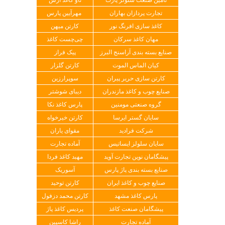
تجارت پردازان بهاران
مهرآیین پارس
کاغذ سازی افرنگ نور
کارتن میهن
مهان کاغذ سرکان
چی‌چست کاغذ
صنایع بسته بندی آراسنج البرز
پیک فراز
کیان الماس الموت
کارتن گلزار
کارتن سازی حریر پیران
سوپرارزین
صنایع چوب و کاغذ مازندران
دیبای شوشتر
گروه صنعتی مومنین
پارس کاغذ نکا
سایان گستر ایرسا
کارتن خیرخواه
شرکت فرادید
مقوای یاران
سایان سلولز ایساتیس
آماده تجارت
پیشگامان نوین تجارت آوید
مهبد کاغذ فردا
صنایع بسته بندی پاژ پارس
آسوریک
صنایع چوب و کاغذ ایران
کارتن توحید
پارس کاغذ مشهد
کارتن محمد دزفول
پیشگامان صنعت کاغذ
پردیس کاغذ پاژ
آماده تجارت
راشا کاسپین