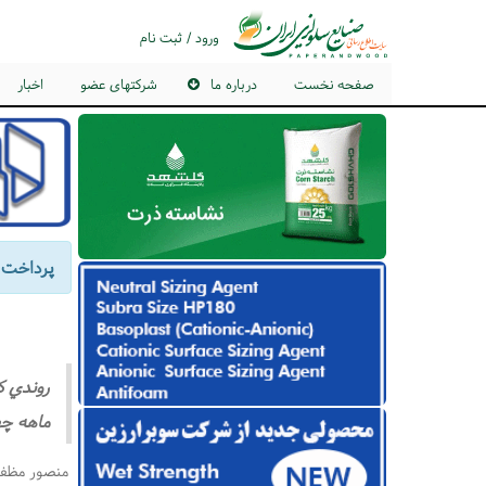
ورود / ثبت نام
صفحه نخست
درباره ما
شرکتهای عضو
اخبار
پرداخت يارانه‌هاي۳ ماه پاياني
روندي ك
ماهه چه
منصور مظفري