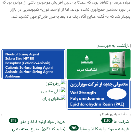
میان عرضه و تقاضا بود، که عمدتاً به دلیل افزایش موجودی ناشی از موادی بود که
در دوره دسامبر جمع‌آوری نشده بودند. اما از اواسط فوریه کمبودهایی در بازار
پدیدار شد که به گفته منابع آگاه، یک ماه بعد به‌طرز قابل‌توجهی تشدید شد
.
[
بازگشت به فهرست
]
طبقه بندی شرکتها:
848
1196
شركت ها
خريدار مواد اوليه كاغذ و مقوا
208
فروشنده مواد اوليه كاغذ و مقوا
(تولید كنندگان) صنايع بسته بندي