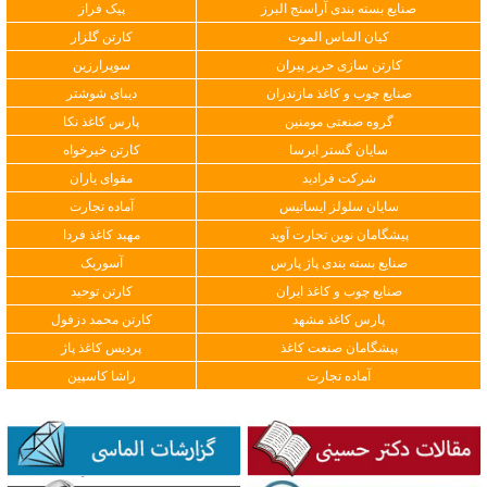
صنایع بسته بندی آراسنج البرز
پیک فراز
کیان الماس الموت
کارتن گلزار
کارتن سازی حریر پیران
سوپرارزین
صنایع چوب و کاغذ مازندران
دیبای شوشتر
گروه صنعتی مومنین
پارس کاغذ نکا
سایان گستر ایرسا
کارتن خیرخواه
شرکت فرادید
مقوای یاران
سایان سلولز ایساتیس
آماده تجارت
پیشگامان نوین تجارت آوید
مهبد کاغذ فردا
صنایع بسته بندی پاژ پارس
آسوریک
صنایع چوب و کاغذ ایران
کارتن توحید
پارس کاغذ مشهد
کارتن محمد دزفول
پیشگامان صنعت کاغذ
پردیس کاغذ پاژ
آماده تجارت
راشا کاسپین