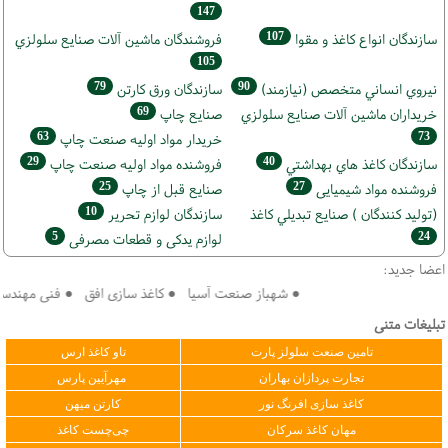
147
107
سازندگان انواع کاغذ و مقوا
فروشندگان ماشين آلات صنايع سلولزي
105
79
90
نيروي انساني متخصص (نیازمند)
سازندگان ورق كارتن
69
خریداران ماشين آلات صنايع سلولزي
صنايع چاپ
63
73
خريدار مواد اوليه صنعت چاپ
29
40
سازندگان كاغذ هاي بهداشتي
فروشنده مواد اوليه صنعت چاپ
25
27
فروشنده مواد شیمیایی
صنايع قبل از چاپ
10
(تولید كنندگان ) صنايع تبديلي كاغذ
سازندگان لوازم تحریر
5
24
لوازم یدکی و قطعات مصرفی
اعضا جدید:
● شهباز صنعت آسیا ● کاغذ سازی افق ● فنی مهندسی سپ
تبلیغات متنی
تامین صنعت سلولز پارت
تاو کاغذ ارس
تجارت پردازان بهاران
مهرآیین پارس
کاغذ سازی افرنگ نور
کارتن میهن
مهان کاغذ سرکان
چی‌چست کاغذ