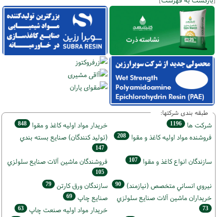
طبقه بندی شرکتها:
848
1196
شركت ها
خريدار مواد اوليه كاغذ و مقوا
208
فروشنده مواد اوليه كاغذ و مقوا
(تولید كنندگان) صنايع بسته بندي
147
107
سازندگان انواع کاغذ و مقوا
فروشندگان ماشين آلات صنايع سلولزي
105
79
90
نيروي انساني متخصص (نیازمند)
سازندگان ورق كارتن
69
خریداران ماشين آلات صنايع سلولزي
صنايع چاپ
63
73
خريدار مواد اوليه صنعت چاپ