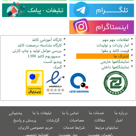
اطلاعات مهم مهم
کارگاه آموزشی کاغذ
امار واردات و تولیدات
کارگاه نشاسته درصنعت کاغذ
قیمت کاغذ و مقوا
بررسی عوامل تولید و چاپ کارتن
اشتراک ها
سمپوزیوم کاغذ 1390
نمایشگاهها
خارجی
ویدیو کست
نمایشگاهها
داخلی
گ
مرک
درباره ما
خدمات ما
تماس با ما
تبلیغات با ما
پشتیبانی
اخبار
مقالات
مصاحبات
گزارشات
پرسش و پاسخ
سایتهای مرتبط
شرایط خدمات
حریم خصوصی کاربران
راهنمای عضویت
حق عضویت
لغتنامه تخصصی