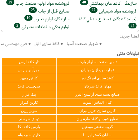
29
40
سازندگان كاغذ هاي بهداشتي
فروشنده مواد اوليه صنعت چاپ
25
27
فروشنده مواد شیمیایی
صنايع قبل از چاپ
10
(تولید كنندگان ) صنايع تبديلي كاغذ
سازندگان لوازم تحریر
5
24
لوازم یدکی و قطعات مصرفی
اعضا جدید:
● شهباز صنعت آسیا ● کاغذ سازی افق ● فنی مهندسی سپهر کو
تبلیغات متنی
تامین صنعت سلولز پارت
تاو کاغذ ارس
تجارت پردازان بهاران
مهرآیین پارس
کاغذ سازی افرنگ نور
کارتن میهن
مهان کاغذ سرکان
چی‌چست کاغذ
صنایع بسته بندی آراسنج البرز
پیک فراز
کیان الماس الموت
کارتن گلزار
کارتن سازی حریر پیران
سوپرارزین
صنایع چوب و کاغذ مازندران
دیبای شوشتر
گروه صنعتی مومنین
پارس کاغذ نکا
سایان گستر ایرسا
کارتن خیرخواه