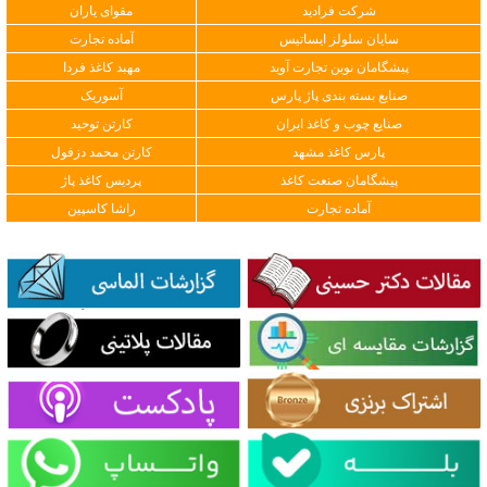
شرکت فرادید
مقوای یاران
سایان سلولز ایساتیس
آماده تجارت
پیشگامان نوین تجارت آوید
مهبد کاغذ فردا
صنایع بسته بندی پاژ پارس
آسوریک
صنایع چوب و کاغذ ایران
کارتن توحید
پارس کاغذ مشهد
کارتن محمد دزفول
پیشگامان صنعت کاغذ
پردیس کاغذ پاژ
آماده تجارت
راشا کاسپین