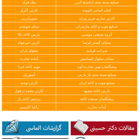
صنایع بسته بندی آراسنج البرز
پیک فراز
کیان الماس الموت
کارتن گلزار
کارتن سازی حریر پیران
سوپرارزین
صنایع چوب و کاغذ مازندران
دیبای شوشتر
گروه صنعتی مومنین
پارس کاغذ نکا
سایان گستر ایرسا
کارتن خیرخواه
شرکت فرادید
مقوای یاران
سایان سلولز ایساتیس
آماده تجارت
پیشگامان نوین تجارت آوید
مهبد کاغذ فردا
صنایع بسته بندی پاژ پارس
آسوریک
صنایع چوب و کاغذ ایران
کارتن توحید
پارس کاغذ مشهد
کارتن محمد دزفول
پیشگامان صنعت کاغذ
پردیس کاغذ پاژ
آماده تجارت
راشا کاسپین