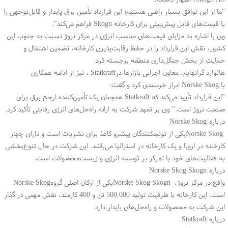
"
ما از این توافق بسیار راضی هستیم؛ این قرارداد تأمین برق پایدار و قابل‌توجهی را
با قیمت‌های قابل پیش‌بینی برای کارخانه
Skogn
فراهم می‌کند
."
وی با اشاره به مزایای قیمت‌های مناسب انرژی در مرکز نروژ نسبت به جنوب این
کشور، نقش این قرارداد را در حفظ رقابت‌پذیری کارخانه، تضمین اشتغال و
حمایت از بخش جنگل‌داری منطقه برجسته کرد
.
هالوارد گرانهایم، معاون اجرایی بازارها در
Statkraft
، نیز از ادامه همکاری
با
Norske Skog
ابراز خرسندی کرد و گفت
:
"
این قرارداد تأیید می‌کند که
Statkraft
همچنان یک تأمین‌کننده ارجح برق برای
صنعت نروژ است." وی بر تعهد شرکت به ارائه راه‌حل‌های انرژی رقابتی تأکید کرد
.
درباره
Norske Skog:
Norske Skog
یکی از تولیدکنندگان پیشرو کاغذ برای نشریات است و دارای چهار
کارخانه در اروپا و یک کارخانه در استرالیا می‌باشد. این شرکت در حال تنوع‌بخشی
به فعالیت‌های خود با تمرکز بر توسعه انرژی و زیست‌محصولات است
.
درباره
Norske Skog Skogn:
واقع در مرکز نروژ،
Norske Skog Skogn
یکی از ارکان اصلی گروه
Norske Skog
است. این کارخانه با ظرفیت تولید 500,000 تن و 400 کارمند، نقش مهمی در گذار
این شرکت به محصولات و راه‌حل‌های پایدار دارد
.
درباره
Statkraft: