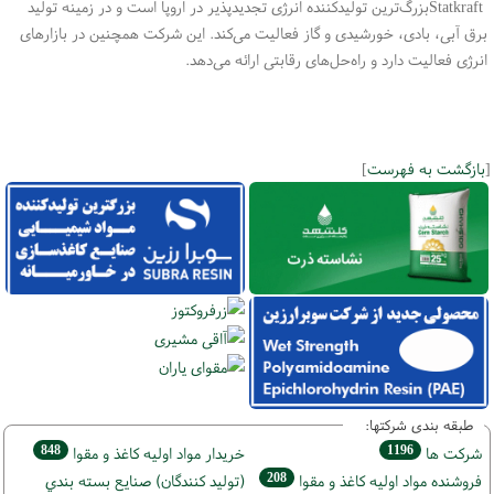
Statkraft
بزرگ‌ترین تولیدکننده انرژی تجدیدپذیر در اروپا است و در زمینه تولید
برق آبی، بادی، خورشیدی و گاز فعالیت می‌کند. این شرکت همچنین در بازارهای
انرژی فعالیت دارد و راه‌حل‌های رقابتی ارائه می‌دهد
.
[
بازگشت به فهرست
]
طبقه بندی شرکتها:
848
1196
شركت ها
خريدار مواد اوليه كاغذ و مقوا
208
فروشنده مواد اوليه كاغذ و مقوا
(تولید كنندگان) صنايع بسته بندي