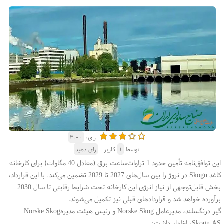
رای:
۳.۰۰
توسط
۱
کاربر -
رای دهید
این توافق‌نامه تأمین حدود 1 تراوات‌ساعت برق (معادل 40 مگاوات) برای کارخانه
کاغذ
Skogn
در نروژ را بین سال‌های 2027 تا 2029 تضمین می‌کند. با این قرارداد،
بخش قابل‌توجهی از نیاز انرژی این کارخانه تحت شرایط رقابتی تا سال 2030
برآورده خواهد شد و قراردادهای قبلی نیز تکمیل می‌شوند
.
گیر درنگسلند، مدیرعامل
Norske Skog
و رئیس هیئت مدیره
Norske Skog
Skogn AS
، اظهار داشت
: