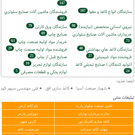
147
107
سازندگان انواع کاغذ و مقوا
فروشندگان ماشين آلات صنايع سلولزي
105
79
90
نيروي انساني متخصص (نیازمند)
سازندگان ورق كارتن
69
خریداران ماشين آلات صنايع سلولزي
صنايع چاپ
63
73
خريدار مواد اوليه صنعت چاپ
29
40
سازندگان كاغذ هاي بهداشتي
فروشنده مواد اوليه صنعت چاپ
25
27
فروشنده مواد شیمیایی
صنايع قبل از چاپ
10
(تولید كنندگان ) صنايع تبديلي كاغذ
سازندگان لوازم تحریر
5
24
لوازم یدکی و قطعات مصرفی
اعضا جدید:
● شهباز صنعت آسیا ● کاغذ سازی افق ● فنی مهندسی سپهر کویر فرد
تبلیغات متنی
تامین صنعت سلولز پارت
تاو کاغذ ارس
تجارت پردازان بهاران
مهرآیین پارس
کاغذ سازی افرنگ نور
کارتن میهن
مهان کاغذ سرکان
چی‌چست کاغذ