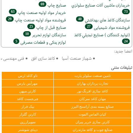
69
خریداران ماشين آلات صنايع سلولزي
صنايع چاپ
63
73
خريدار مواد اوليه صنعت چاپ
29
40
سازندگان كاغذ هاي بهداشتي
فروشنده مواد اوليه صنعت چاپ
25
27
فروشنده مواد شیمیایی
صنايع قبل از چاپ
10
(تولید كنندگان ) صنايع تبديلي كاغذ
سازندگان لوازم تحریر
5
24
لوازم یدکی و قطعات مصرفی
اعضا جدید:
● شهباز صنعت آسیا ● کاغذ سازی افق ● فنی مهندسی سپهر ک
تبلیغات متنی
تامین صنعت سلولز پارت
تاو کاغذ ارس
تجارت پردازان بهاران
مهرآیین پارس
کاغذ سازی افرنگ نور
کارتن میهن
مهان کاغذ سرکان
چی‌چست کاغذ
صنایع بسته بندی آراسنج البرز
پیک فراز
کیان الماس الموت
کارتن گلزار
کارتن سازی حریر پیران
سوپرارزین
صنایع چوب و کاغذ مازندران
دیبای شوشتر