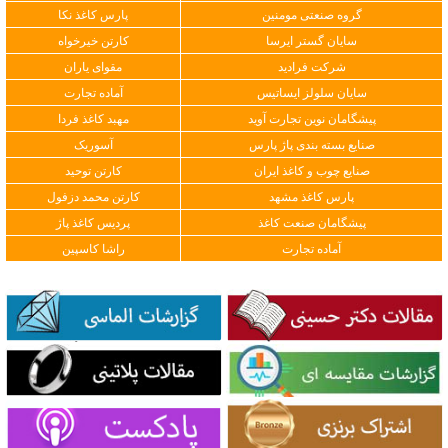
گروه صنعتی مومنین
پارس کاغذ نکا
سایان گستر ایرسا
کارتن خیرخواه
شرکت فرادید
مقوای یاران
سایان سلولز ایساتیس
آماده تجارت
پیشگامان نوین تجارت آوید
مهبد کاغذ فردا
صنایع بسته بندی پاژ پارس
آسوریک
صنایع چوب و کاغذ ایران
کارتن توحید
پارس کاغذ مشهد
کارتن محمد دزفول
پیشگامان صنعت کاغذ
پردیس کاغذ پاژ
آماده تجارت
راشا کاسپین