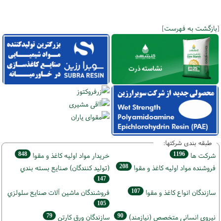
[
بازگشت به فهرست
]
طبقه بندی شرکتها:
848
1196
شركت ها
خريدار مواد اوليه كاغذ و مقوا
208
فروشنده مواد اوليه كاغذ و مقوا
(تولید كنندگان) صنايع بسته بندي
147
107
سازندگان انواع کاغذ و مقوا
فروشندگان ماشين آلات صنايع سلولزي
105
79
90
نيروي انساني متخصص (نیازمند)
سازندگان ورق كارتن