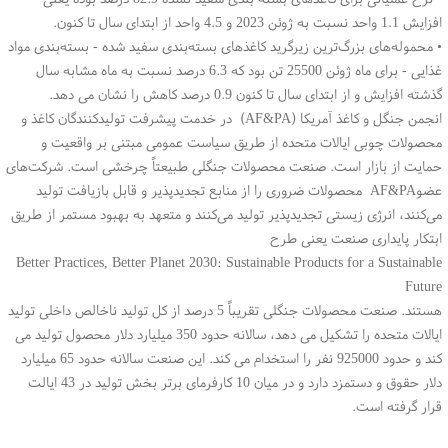
افزایش 1.1 واحد نسبت به ژوئن 2023 و 4.5 واحد از ابتدای سال تا کنون.
•
محموله‌های بزرگ‌ترین زیرگرید کاغذهای بسته‌بندی سفید شده - بسته‌بندی مواد
غذایی - برای ماه ژوئن 25500 تن بود که 6.3 درصد نسبت به ماه مشابه سال
گذشته افزایش و از ابتدای سال تا کنون 0.9 درصد کاهش را نشان می دهد.
انجمن جنگل و کاغذ آمریکا (AF&PA) در خدمت پیشرفت تولیدکنندگان کاغذ و
محصولات چوبی ایالات متحده از طریق سیاست عمومی مبتنی بر واقعیت و
حمایت از بازار است. صنعت محصولات جنگلی طبیعتاً چرخشی است. شرکت‌های
عضوAF&PA محصولات ضروری را از منابع تجدیدپذیر و قابل بازیافت تولید
می‌کنند، انرژی زیستی تجدیدپذیر تولید می‌کنند و متعهد به بهبود مستمر از طریق
ابتکار پایداری صنعت یعنی طرح
Better Practices, Better Planet 2030: Sustainable Products for a Sustainable
Future
هستند. صنعت محصولات جنگلی تقریباً 5 درصد از کل تولید ناخالص داخلی تولید
ایالات متحده را تشکیل می دهد، سالانه حدود 350 میلیارد دلار محصول تولید می
کند و حدود 925000 نفر را استخدام می کند. این صنعت سالانه حدود 65 میلیارد
دلار حقوق و دستمزد دارد و در میان 10 کارفرمای برتر بخش تولید در 43 ایالت
قرار گرفته است.