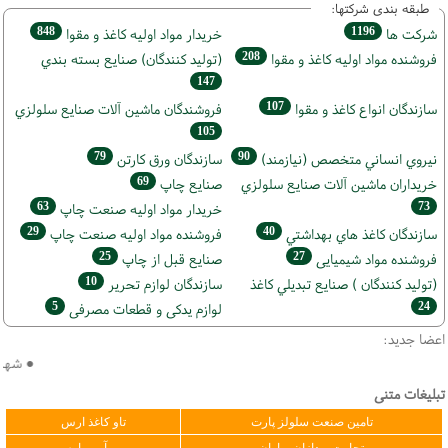
طبقه بندی شرکتها:
848
1196
شركت ها
خريدار مواد اوليه كاغذ و مقوا
208
فروشنده مواد اوليه كاغذ و مقوا
(تولید كنندگان) صنايع بسته بندي
147
107
سازندگان انواع کاغذ و مقوا
فروشندگان ماشين آلات صنايع سلولزي
105
79
90
نيروي انساني متخصص (نیازمند)
سازندگان ورق كارتن
69
خریداران ماشين آلات صنايع سلولزي
صنايع چاپ
63
73
خريدار مواد اوليه صنعت چاپ
29
40
سازندگان كاغذ هاي بهداشتي
فروشنده مواد اوليه صنعت چاپ
25
27
فروشنده مواد شیمیایی
صنايع قبل از چاپ
10
(تولید كنندگان ) صنايع تبديلي كاغذ
سازندگان لوازم تحریر
5
24
لوازم یدکی و قطعات مصرفی
اعضا جدید:
● شهباز 
تبلیغات متنی
تامین صنعت سلولز پارت
تاو کاغذ ارس
تجارت پردازان بهاران
مهرآیین پارس