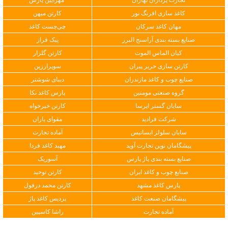
کاغذ سازی افرنگ نور
کارتن میهن
مهان کاغذ سرکان
چی‌چست کاغذ
صنایع بسته بندی آراسنج البرز
پیک فراز
کیان الماس الموت
کارتن گلزار
کارتن سازی حریر پیران
سوپرارزین
صنایع چوب و کاغذ مازندران
دیبای شوشتر
گروه صنعتی مومنین
پارس کاغذ نکا
سایان گستر ایرسا
کارتن خیرخواه
شرکت فرادید
مقوای یاران
سایان سلولز ایساتیس
آماده تجارت
پیشگامان نوین تجارت آوید
مهبد کاغذ فردا
صنایع بسته بندی پاژ پارس
آسوریک
صنایع چوب و کاغذ ایران
کارتن توحید
پارس کاغذ مشهد
کارتن محمد دزفول
پیشگامان صنعت کاغذ
پردیس کاغذ پاژ
آماده تجارت
راشا کاسپین