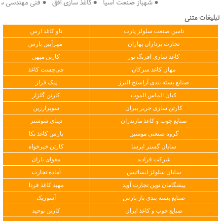
● شهباز صنعت آسیا ● کاغذ سازی افق ● فنی مهندسی سپهر ک
تبلیغات متنی
تامین صنعت سلولز پارت
تاو کاغذ ارس
تجارت پردازان بهاران
مهرآیین پارس
کاغذ سازی افرنگ نور
کارتن میهن
مهان کاغذ سرکان
چی‌چست کاغذ
صنایع بسته بندی آراسنج البرز
پیک فراز
کیان الماس الموت
کارتن گلزار
کارتن سازی حریر پیران
سوپرارزین
صنایع چوب و کاغذ مازندران
دیبای شوشتر
گروه صنعتی مومنین
پارس کاغذ نکا
سایان گستر ایرسا
کارتن خیرخواه
شرکت فرادید
مقوای یاران
سایان سلولز ایساتیس
آماده تجارت
پیشگامان نوین تجارت آوید
مهبد کاغذ فردا
صنایع بسته بندی پاژ پارس
آسوریک
صنایع چوب و کاغذ ایران
کارتن توحید