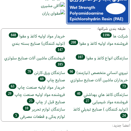
طبقه بندی شرکتها:
848
1196
شركت ها
خريدار مواد اوليه كاغذ و مقوا
208
فروشنده مواد اوليه كاغذ و مقوا
(تولید كنندگان) صنايع بسته بندي
147
107
سازندگان انواع کاغذ و مقوا
فروشندگان ماشين آلات صنايع سلولزي
105
79
90
نيروي انساني متخصص (نیازمند)
سازندگان ورق كارتن
69
خریداران ماشين آلات صنايع سلولزي
صنايع چاپ
63
73
خريدار مواد اوليه صنعت چاپ
29
40
سازندگان كاغذ هاي بهداشتي
فروشنده مواد اوليه صنعت چاپ
25
27
فروشنده مواد شیمیایی
صنايع قبل از چاپ
10
(تولید كنندگان ) صنايع تبديلي كاغذ
سازندگان لوازم تحریر
5
24
لوازم یدکی و قطعات مصرفی
اعضا جدید: