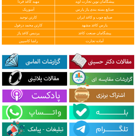
پیشگامان نوین تجارت آوید
مهبد کاغذ فردا
صنایع بسته بندی پاژ پارس
آسوریک
صنایع چوب و کاغذ ایران
کارتن توحید
پارس کاغذ مشهد
کارتن محمد دزفول
پیشگامان صنعت کاغذ
پردیس کاغذ پاژ
آماده تجارت
راشا کاسپین