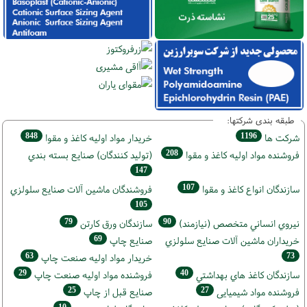
طبقه بندی شرکتها:
848
1196
شركت ها
خريدار مواد اوليه كاغذ و مقوا
208
فروشنده مواد اوليه كاغذ و مقوا
(تولید كنندگان) صنايع بسته بندي
147
107
سازندگان انواع کاغذ و مقوا
فروشندگان ماشين آلات صنايع سلولزي
105
79
90
نيروي انساني متخصص (نیازمند)
سازندگان ورق كارتن
69
خریداران ماشين آلات صنايع سلولزي
صنايع چاپ
63
73
خريدار مواد اوليه صنعت چاپ
29
40
سازندگان كاغذ هاي بهداشتي
فروشنده مواد اوليه صنعت چاپ
25
27
فروشنده مواد شیمیایی
صنايع قبل از چاپ
10