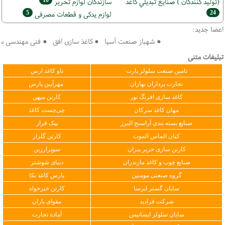
(تولید كنندگان ) صنايع تبديلي كاغذ
سازندگان لوازم تحریر
5
24
لوازم یدکی و قطعات مصرفی
اعضا جدید:
● شهباز صنعت آسیا ● کاغذ سازی افق ● فنی مهندسی سپهر 
تبلیغات متنی
تامین صنعت سلولز پارت
تاو کاغذ ارس
تجارت پردازان بهاران
مهرآیین پارس
کاغذ سازی افرنگ نور
کارتن میهن
مهان کاغذ سرکان
چی‌چست کاغذ
صنایع بسته بندی آراسنج البرز
پیک فراز
کیان الماس الموت
کارتن گلزار
کارتن سازی حریر پیران
سوپرارزین
صنایع چوب و کاغذ مازندران
دیبای شوشتر
گروه صنعتی مومنین
پارس کاغذ نکا
سایان گستر ایرسا
کارتن خیرخواه
شرکت فرادید
مقوای یاران
سایان سلولز ایساتیس
آماده تجارت