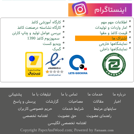
اطلاعات مهم مهم
کارگاه آموزشی کاغذ
امار واردات و تولیدات
کارگاه نشاسته درصنعت کاغذ
قیمت کاغذ و مقوا
بررسی عوامل تولید و چاپ کارتن
اشتراک ها
سمپوزیوم کاغذ 1390
نمایشگاهها
خارجی
ویدیو کست
نمایشگاهها
داخلی
گ
مرک
درباره ما
خدمات ما
تماس با ما
تبلیغات با ما
پشتیبانی
اخبار
مقالات
مصاحبات
گزارشات
پرسش و پاسخ
سایتهای مرتبط
شرایط خدمات
حریم خصوصی کاربران
راهنمای عضویت
حق عضویت
لغتنامه تخصصی
لغتنامه تخصصی انگلیسی
Copyright PaperAndWood.com; Powered by
Farnaam.com