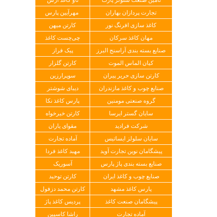
تجارت پردازان بهاران
مهرآیین پارس
کاغذ سازی افرنگ نور
کارتن میهن
مهان کاغذ سرکان
چی‌چست کاغذ
صنایع بسته بندی آراسنج البرز
پیک فراز
کیان الماس الموت
کارتن گلزار
کارتن سازی حریر پیران
سوپرارزین
صنایع چوب و کاغذ مازندران
دیبای شوشتر
گروه صنعتی مومنین
پارس کاغذ نکا
سایان گستر ایرسا
کارتن خیرخواه
شرکت فرادید
مقوای یاران
سایان سلولز ایساتیس
آماده تجارت
پیشگامان نوین تجارت آوید
مهبد کاغذ فردا
صنایع بسته بندی پاژ پارس
آسوریک
صنایع چوب و کاغذ ایران
کارتن توحید
پارس کاغذ مشهد
کارتن محمد دزفول
پیشگامان صنعت کاغذ
پردیس کاغذ پاژ
آماده تجارت
راشا کاسپین