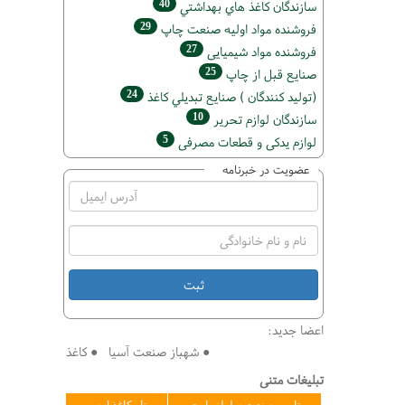
40
سازندگان كاغذ هاي بهداشتي
29
فروشنده مواد اوليه صنعت چاپ
27
فروشنده مواد شیمیایی
25
صنايع قبل از چاپ
24
(تولید كنندگان ) صنايع تبديلي كاغذ
10
سازندگان لوازم تحریر
5
لوازم یدکی و قطعات مصرفی
عضویت در خبرنامه
اعضا جدید:
● شهباز صنعت آسیا ● کاغذ سازی افق ● فنی 
تبلیغات متنی
تامین صنعت سلولز پارت
تاو کاغذ ارس