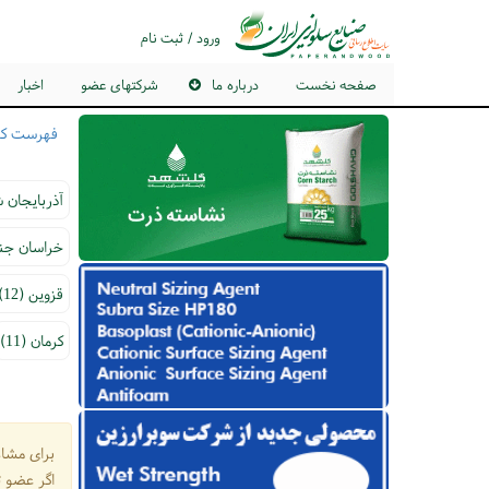
ورود / ثبت نام
صفحه نخست
درباره ما
شرکتهای عضو
اخبار
فهرست کل
آذربايجان شر
خراسان جنوب
قزوين (12)
کرمان (11)
برای مشاه
اگر عضو ث