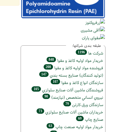
طبقه بندی شرکتها:
1196
شركت ها
848
خريدار مواد اوليه كاغذ و مقوا
208
فروشنده مواد اوليه كاغذ و مقوا
147
(تولید كنندگان) صنايع بسته بندي
107
سازندگان انواع کاغذ و مقوا
105
فروشندگان ماشين آلات صنايع سلولزي
90
نيروي انساني متخصص (نیازمند)
79
سازندگان ورق كارتن
73
خریداران ماشين آلات صنايع سلولزي
69
صنايع چاپ
63
خريدار مواد اوليه صنعت چاپ