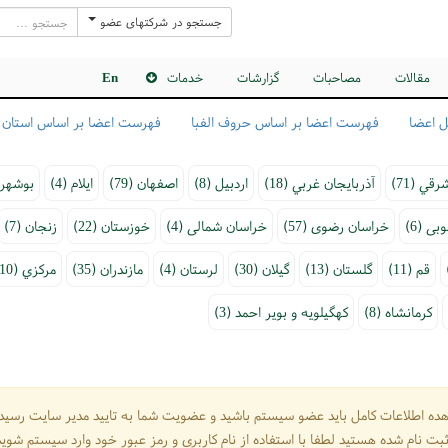
جستجو در شرکتهای عضو
مقالات
مصاحبات
گزارشات
خدمات
En
 اعضا
فهرست اعضا بر اساس حروف الفبا
فهرست اعضا بر اساس استان
قي (71)
آذربايجان غربي (18)
اردبيل (8)
اصفهان (79)
ايلام (4)
بوشهر (
ی (6)
خراسان رضوی (57)
خراسان شمالی (4)
خوزستان (22)
زنجان (7)
قم (11)
گلستان (13)
گيلان (30)
لرستان (4)
مازندران (35)
مرکزي (10)
کرمانشاه (8)
کهگيلويه و بوير احمد (3)
ده اطلاعات کامل باید عضو سیستم باشید و عضویت شما به تایید مدیر سایت رسید
بت نام شده هستید لطفا با استفاده از نام کاربری و رمز عبور خود وارد سیستم شوید