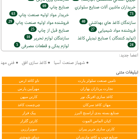
69
خریداران ماشين آلات صنايع سلولزي
صنايع چاپ
63
73
خريدار مواد اوليه صنعت چاپ
29
40
سازندگان كاغذ هاي بهداشتي
فروشنده مواد اوليه صنعت چاپ
25
27
فروشنده مواد شیمیایی
صنايع قبل از چاپ
10
(تولید كنندگان ) صنايع تبديلي كاغذ
سازندگان لوازم تحریر
5
24
لوازم یدکی و قطعات مصرفی
اعضا جدید:
● شهباز صنعت آسیا ● کاغذ سازی افق ● فنی مهندسی
تبلیغات متنی
تامین صنعت سلولز پارت
تاو کاغذ ارس
تجارت پردازان بهاران
مهرآیین پارس
کاغذ سازی افرنگ نور
کارتن میهن
مهان کاغذ سرکان
چی‌چست کاغذ
صنایع بسته بندی آراسنج البرز
پیک فراز
کیان الماس الموت
کارتن گلزار
کارتن سازی حریر پیران
سوپرارزین
صنایع چوب و کاغذ مازندران
دیبای شوشتر