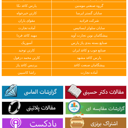
گروه صنعتی مومنین
پارس کاغذ نکا
سایان گستر ایرسا
کارتن خیرخواه
شرکت فرادید
مقوای یاران
سایان سلولز ایساتیس
آماده تجارت
پیشگامان نوین تجارت آوید
مهبد کاغذ فردا
صنایع بسته بندی پاژ پارس
آسوریک
صنایع چوب و کاغذ ایران
کارتن توحید
پارس کاغذ مشهد
کارتن محمد دزفول
پیشگامان صنعت کاغذ
پردیس کاغذ پاژ
آماده تجارت
راشا کاسپین