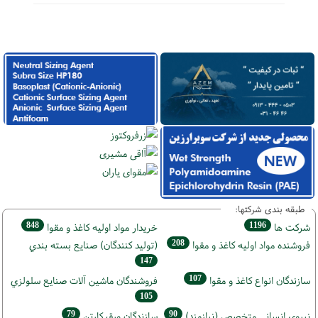
طبقه بندی شرکتها:
848
1196
شركت ها
خريدار مواد اوليه كاغذ و مقوا
208
فروشنده مواد اوليه كاغذ و مقوا
(تولید كنندگان) صنايع بسته بندي
147
107
سازندگان انواع کاغذ و مقوا
فروشندگان ماشين آلات صنايع سلولزي
105
79
90
نيروي انساني متخصص (نیازمند)
سازندگان ورق كارتن