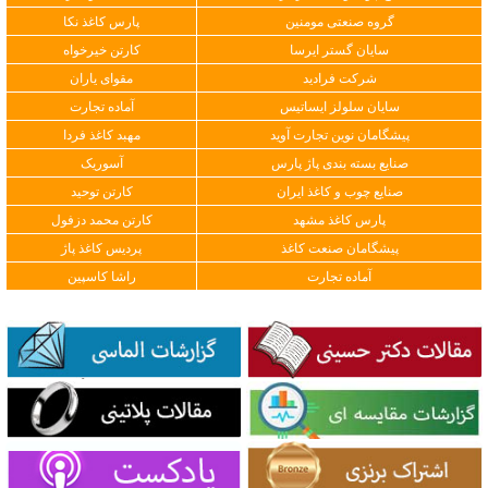
گروه صنعتی مومنین
پارس کاغذ نکا
سایان گستر ایرسا
کارتن خیرخواه
شرکت فرادید
مقوای یاران
سایان سلولز ایساتیس
آماده تجارت
پیشگامان نوین تجارت آوید
مهبد کاغذ فردا
صنایع بسته بندی پاژ پارس
آسوریک
صنایع چوب و کاغذ ایران
کارتن توحید
پارس کاغذ مشهد
کارتن محمد دزفول
پیشگامان صنعت کاغذ
پردیس کاغذ پاژ
آماده تجارت
راشا کاسپین