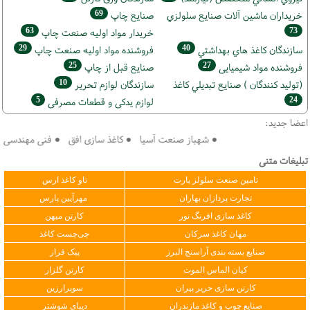
69
خریداران ماشين آلات صنايع سلولزي
صنايع چاپ
63
73
خريدار مواد اوليه صنعت چاپ
29
40
سازندگان كاغذ هاي بهداشتي
فروشنده مواد اوليه صنعت چاپ
25
27
فروشنده مواد شیمیایی
صنايع قبل از چاپ
10
(تولید كنندگان ) صنايع تبديلي كاغذ
سازندگان لوازم تحریر
5
24
لوازم یدکی و قطعات مصرفی
اعضا جدید:
● شهباز صنعت آسیا ● کاغذ سازی افق ● فنی مهندسی سپهر
تبلیغات متنی
تامین صنعت سلولز پارت
تاو کاغذ ارس
تجارت پردازان بهاران
مهرآیین پارس
کاغذ سازی افرنگ نور
کارتن میهن
مهان کاغذ سرکان
چی‌چست کاغذ
صنایع بسته بندی آراسنج البرز
پیک فراز
کیان الماس الموت
کارتن گلزار
کارتن سازی حریر پیران
سوپرارزین
صنایع چوب و کاغذ مازندران
دیبای شوشتر