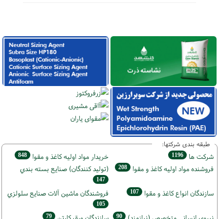
طبقه بندی شرکتها:
848
1196
شركت ها
خريدار مواد اوليه كاغذ و مقوا
208
فروشنده مواد اوليه كاغذ و مقوا
(تولید كنندگان) صنايع بسته بندي
147
107
سازندگان انواع کاغذ و مقوا
فروشندگان ماشين آلات صنايع سلولزي
105
79
90
نيروي انساني متخصص (نیازمند)
سازندگان ورق كارتن