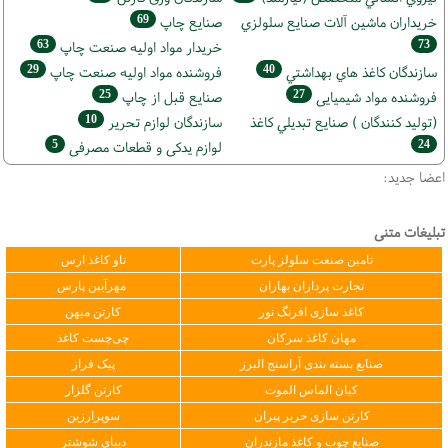
69
خریداران ماشين آلات صنايع سلولزي
صنايع چاپ
63
73
خريدار مواد اوليه صنعت چاپ
29
40
سازندگان كاغذ هاي بهداشتي
فروشنده مواد اوليه صنعت چاپ
25
27
فروشنده مواد شیمیایی
صنايع قبل از چاپ
10
(تولید كنندگان ) صنايع تبديلي كاغذ
سازندگان لوازم تحریر
5
24
لوازم یدکی و قطعات مصرفی
اعضا جدید:
●
تبلیغات متنی
تامین صنعت سلولز پارت
تاو کاغذ ارس
تجارت پردازان بهاران
مهرآیین پارس
کاغذ سازی افرنگ نور
کارتن میهن
مهان کاغذ سرکان
چی‌چست کاغذ
صنایع بسته بندی آراسنج البرز
پیک فراز
کیان الماس الموت
کارتن گلزار
کارتن سازی حریر پیران
سوپرارزین
صنایع چوب و کاغذ مازندران
دیبای شوشتر