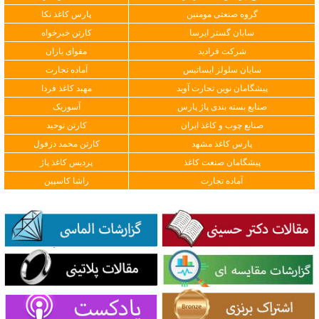
گروه صنعتی مومنین
پارس کاغذ نکا
سایان گستر ایرسا
کارتن خیرخواه
شرکت فرادید
مقوای یاران
سایان سلولز ایساتیس
آماده تجارت
پیشگامان نوین تجارت آوید
مهبد کاغذ فردا
صنایع بسته بندی پاژ پارس
آسوریک
صنایع چوب و کاغذ ایران
کارتن توحید
پارس کاغذ مشهد
کارتن محمد دزفول
پیشگامان صنعت کاغذ
پردیس کاغذ پاژ
آماده تجارت
راشا کاسپین