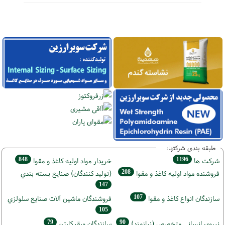
طبقه بندی شرکتها:
848
1196
شركت ها
خريدار مواد اوليه كاغذ و مقوا
208
فروشنده مواد اوليه كاغذ و مقوا
(تولید كنندگان) صنايع بسته بندي
147
107
سازندگان انواع کاغذ و مقوا
فروشندگان ماشين آلات صنايع سلولزي
105
79
90
نيروي انساني متخصص (نیازمند)
سازندگان ورق كارتن