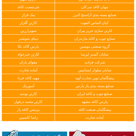
مهان کاغذ سرکان
چی‌چست کاغذ
صنایع بسته بندی آراسنج البرز
پیک فراز
کیان الماس الموت
کارتن گلزار
کارتن سازی حریر پیران
سوپرارزین
صنایع چوب و کاغذ مازندران
دیبای شوشتر
گروه صنعتی مومنین
پارس کاغذ نکا
سایان گستر ایرسا
کارتن خیرخواه
شرکت فرادید
مقوای یاران
سایان سلولز ایساتیس
آماده تجارت
پیشگامان نوین تجارت آوید
مهبد کاغذ فردا
صنایع بسته بندی پاژ پارس
آسوریک
صنایع چوب و کاغذ ایران
کارتن توحید
پارس کاغذ مشهد
کارتن محمد دزفول
پیشگامان صنعت کاغذ
پردیس کاغذ پاژ
آماده تجارت
راشا کاسپین