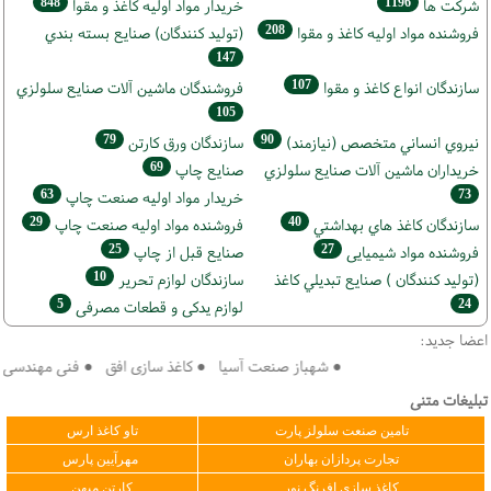
848
1196
شركت ها
خريدار مواد اوليه كاغذ و مقوا
208
فروشنده مواد اوليه كاغذ و مقوا
(تولید كنندگان) صنايع بسته بندي
147
107
سازندگان انواع کاغذ و مقوا
فروشندگان ماشين آلات صنايع سلولزي
105
79
90
نيروي انساني متخصص (نیازمند)
سازندگان ورق كارتن
69
خریداران ماشين آلات صنايع سلولزي
صنايع چاپ
63
73
خريدار مواد اوليه صنعت چاپ
29
40
سازندگان كاغذ هاي بهداشتي
فروشنده مواد اوليه صنعت چاپ
25
27
فروشنده مواد شیمیایی
صنايع قبل از چاپ
10
(تولید كنندگان ) صنايع تبديلي كاغذ
سازندگان لوازم تحریر
5
24
لوازم یدکی و قطعات مصرفی
اعضا جدید:
● شهباز صنعت آسیا ● کاغذ سازی افق ● فنی مهندسی سپهر
تبلیغات متنی
تامین صنعت سلولز پارت
تاو کاغذ ارس
تجارت پردازان بهاران
مهرآیین پارس
کاغذ سازی افرنگ نور
کارتن میهن