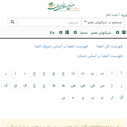
ورود / ثبت نام
جستجو در شرکتهای عضو
شرکتهای عضو
محتوا
En
فهرست کل اعضا
فهرست اعضا بر اساس حروف الفبا
فهرست اعضا بر اساس استان
آ
ا
ب
پ
ت
ث
ج
چ
ح
خ
د
ذ
ر
ز
ژ
س
ش
ص
ض
ط
ظ
ع
غ
ف
ق
ک
گ
ل
م
ن
و
ه
ی
برای مشاهده اطلاعات کامل باید عضو سیستم باشید و عضویت شما به تایید