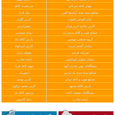
مهان کاغذ سرکان
چی‌چست کاغذ
صنایع بسته بندی آراسنج البرز
پیک فراز
کیان الماس الموت
کارتن گلزار
کارتن سازی حریر پیران
سوپرارزین
صنایع چوب و کاغذ مازندران
دیبای شوشتر
گروه صنعتی مومنین
پارس کاغذ نکا
سایان گستر ایرسا
کارتن خیرخواه
شرکت فرادید
مقوای یاران
سایان سلولز ایساتیس
آماده تجارت
پیشگامان نوین تجارت آوید
مهبد کاغذ فردا
صنایع بسته بندی پاژ پارس
آسوریک
صنایع چوب و کاغذ ایران
کارتن توحید
پارس کاغذ مشهد
کارتن محمد دزفول
پیشگامان صنعت کاغذ
پردیس کاغذ پاژ
آماده تجارت
راشا کاسپین