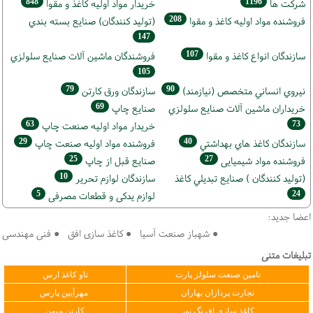
848
1196
شركت ها
خريدار مواد اوليه كاغذ و مقوا
208
فروشنده مواد اوليه كاغذ و مقوا
(تولید كنندگان) صنايع بسته بندي
147
107
سازندگان انواع کاغذ و مقوا
فروشندگان ماشين آلات صنايع سلولزي
105
79
90
نيروي انساني متخصص (نیازمند)
سازندگان ورق كارتن
69
خریداران ماشين آلات صنايع سلولزي
صنايع چاپ
63
73
خريدار مواد اوليه صنعت چاپ
29
40
سازندگان كاغذ هاي بهداشتي
فروشنده مواد اوليه صنعت چاپ
25
27
فروشنده مواد شیمیایی
صنايع قبل از چاپ
10
(تولید كنندگان ) صنايع تبديلي كاغذ
سازندگان لوازم تحریر
5
24
لوازم یدکی و قطعات مصرفی
اعضا جدید:
● شهباز صنعت آسیا ● کاغذ سازی افق ● فنی مهندسی سپهر
تبلیغات متنی
تامین صنعت سلولز پارت
تاو کاغذ ارس
تجارت پردازان بهاران
مهرآیین پارس
کاغذ سازی افرنگ نور
کارتن میهن