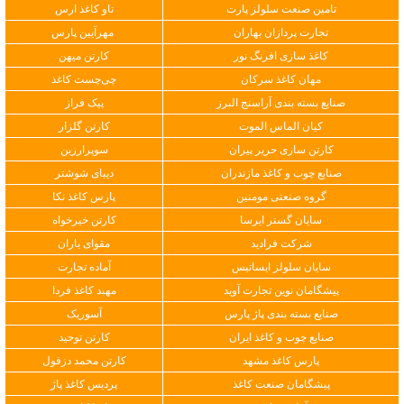
تامین صنعت سلولز پارت
تاو کاغذ ارس
تجارت پردازان بهاران
مهرآیین پارس
کاغذ سازی افرنگ نور
کارتن میهن
مهان کاغذ سرکان
چی‌چست کاغذ
صنایع بسته بندی آراسنج البرز
پیک فراز
کیان الماس الموت
کارتن گلزار
کارتن سازی حریر پیران
سوپرارزین
صنایع چوب و کاغذ مازندران
دیبای شوشتر
گروه صنعتی مومنین
پارس کاغذ نکا
سایان گستر ایرسا
کارتن خیرخواه
شرکت فرادید
مقوای یاران
سایان سلولز ایساتیس
آماده تجارت
پیشگامان نوین تجارت آوید
مهبد کاغذ فردا
صنایع بسته بندی پاژ پارس
آسوریک
صنایع چوب و کاغذ ایران
کارتن توحید
پارس کاغذ مشهد
کارتن محمد دزفول
پیشگامان صنعت کاغذ
پردیس کاغذ پاژ