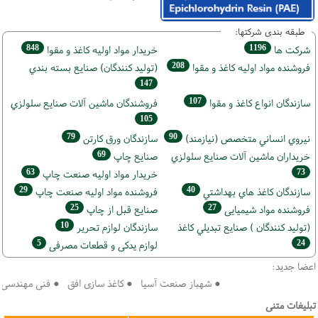
طبقه بندی شرکتها:
848
1196
شركت ها
خريدار مواد اوليه كاغذ و مقوا
208
فروشنده مواد اوليه كاغذ و مقوا
(تولید كنندگان) صنايع بسته بندي
147
107
سازندگان انواع کاغذ و مقوا
فروشندگان ماشين آلات صنايع سلولزي
105
79
90
نيروي انساني متخصص (نیازمند)
سازندگان ورق كارتن
69
خریداران ماشين آلات صنايع سلولزي
صنايع چاپ
63
73
خريدار مواد اوليه صنعت چاپ
29
40
سازندگان كاغذ هاي بهداشتي
فروشنده مواد اوليه صنعت چاپ
25
27
فروشنده مواد شیمیایی
صنايع قبل از چاپ
10
(تولید كنندگان ) صنايع تبديلي كاغذ
سازندگان لوازم تحریر
5
24
لوازم یدکی و قطعات مصرفی
اعضا جدید:
● شهباز صنعت آسیا ● کاغذ سازی افق ● فنی مهندسی سپه
تبلیغات متنی