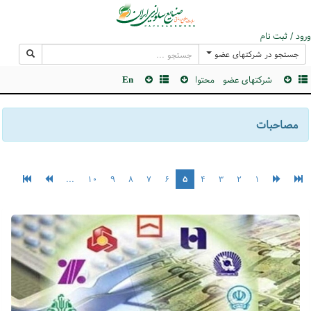
ورود / ثبت نام
جستجو در شرکتهای عضو
شرکتهای عضو
محتوا
En
مصاحبات
...
۱۰
۹
۸
۷
۶
۵
۴
۳
۲
۱