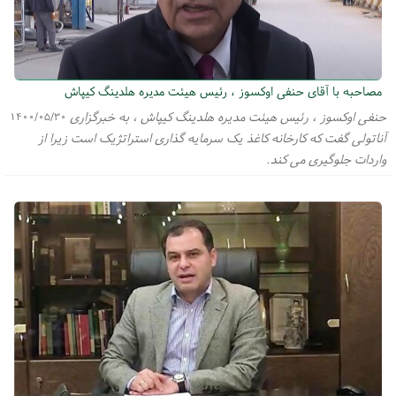
مصاحبه با آقای حنفی اوکسوز ، رئیس هیئت مدیره هلدینگ کیپاش
حنفی اوکسوز ، رئیس هیئت مدیره هلدینگ کیپاش ، به خبرگزاری
۱۴۰۰/۰۵/۳۰
آناتولی گفت که کارخانه کاغذ یک سرمایه گذاری استراتژیک است زیرا از
واردات جلوگیری می کند.