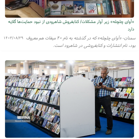
«آوای چلچله» زیر آوار مشکلات/ کتابفروش شاهرودی از نبود حمایت‌ها گلایه
دارد
سمنان- «آوای چلچله» که در گذشته به نام ۴۰ میغات هم معروف
۱۴۰۳/۰۸/۲۹
بود، نام انتشارات و کتابفروشی در شاهرود است.