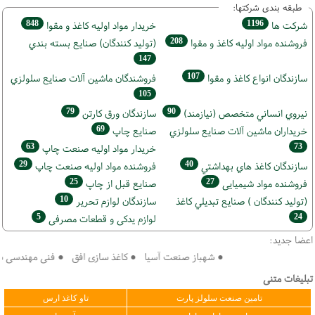
طبقه بندی شرکتها:
848
1196
شركت ها
خريدار مواد اوليه كاغذ و مقوا
208
فروشنده مواد اوليه كاغذ و مقوا
(تولید كنندگان) صنايع بسته بندي
147
107
سازندگان انواع کاغذ و مقوا
فروشندگان ماشين آلات صنايع سلولزي
105
79
90
نيروي انساني متخصص (نیازمند)
سازندگان ورق كارتن
69
خریداران ماشين آلات صنايع سلولزي
صنايع چاپ
63
73
خريدار مواد اوليه صنعت چاپ
29
40
سازندگان كاغذ هاي بهداشتي
فروشنده مواد اوليه صنعت چاپ
25
27
فروشنده مواد شیمیایی
صنايع قبل از چاپ
10
(تولید كنندگان ) صنايع تبديلي كاغذ
سازندگان لوازم تحریر
5
24
لوازم یدکی و قطعات مصرفی
اعضا جدید:
● شهباز صنعت آسیا ● کاغذ سازی افق ● فنی مهندسی سپهر 
تبلیغات متنی
تامین صنعت سلولز پارت
تاو کاغذ ارس