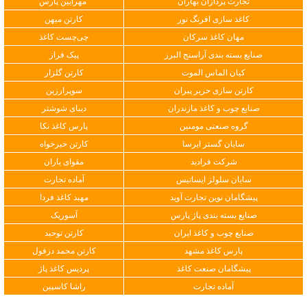
تجارت پردازان بهاران
مهرآیین پارس
کاغذ سازی افرنگ نور
کارتن میهن
مهان کاغذ سرکان
چی‌چست کاغذ
صنایع بسته بندی آراسنج البرز
پیک فراز
کیان الماس الموت
کارتن گلزار
کارتن سازی حریر پیران
سوپرارزین
صنایع چوب و کاغذ مازندران
دیبای شوشتر
گروه صنعتی مومنین
پارس کاغذ نکا
سایان گستر ایرسا
کارتن خیرخواه
شرکت فرادید
مقوای یاران
سایان سلولز ایساتیس
آماده تجارت
پیشگامان نوین تجارت آوید
مهبد کاغذ فردا
صنایع بسته بندی پاژ پارس
آسوریک
صنایع چوب و کاغذ ایران
کارتن توحید
پارس کاغذ مشهد
کارتن محمد دزفول
پیشگامان صنعت کاغذ
پردیس کاغذ پاژ
آماده تجارت
راشا کاسپین