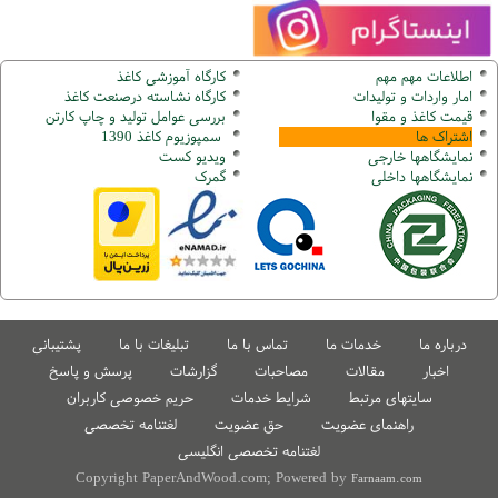
اطلاعات مهم مهم
کارگاه آموزشی کاغذ
امار واردات و تولیدات
کارگاه نشاسته درصنعت کاغذ
قیمت کاغذ و مقوا
بررسی عوامل تولید و چاپ کارتن
اشتراک ها
سمپوزیوم کاغذ 1390
نمایشگاهها
خارجی
ویدیو کست
نمایشگاهها
داخلی
گ
مرک
درباره ما
خدمات ما
تماس با ما
تبلیغات با ما
پشتیبانی
اخبار
مقالات
مصاحبات
گزارشات
پرسش و پاسخ
سایتهای مرتبط
شرایط خدمات
حریم خصوصی کاربران
راهنمای عضویت
حق عضویت
لغتنامه تخصصی
لغتنامه تخصصی انگلیسی
Copyright PaperAndWood.com; Powered by
Farnaam.com