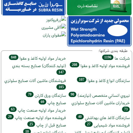
طبقه بندی شرکتها:
848
1196
شركت ها
خريدار مواد اوليه كاغذ و مقوا
208
فروشنده مواد اوليه كاغذ و مقوا
(تولید كنندگان) صنايع بسته بندي
147
107
سازندگان انواع کاغذ و مقوا
فروشندگان ماشين آلات صنايع سلولزي
105
79
90
نيروي انساني متخصص (نیازمند)
سازندگان ورق كارتن
69
خریداران ماشين آلات صنايع سلولزي
صنايع چاپ
63
73
خريدار مواد اوليه صنعت چاپ
29
40
سازندگان كاغذ هاي بهداشتي
فروشنده مواد اوليه صنعت چاپ
25
27
فروشنده مواد شیمیایی
صنايع قبل از چاپ
10
(تولید كنندگان ) صنايع تبديلي كاغذ
سازندگان لوازم تحریر