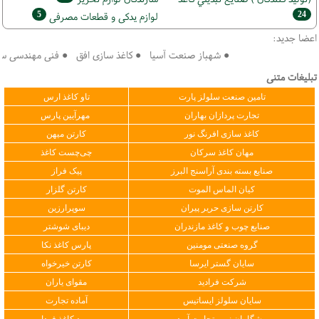
5
24
لوازم یدکی و قطعات مصرفی
اعضا جدید:
● شهباز صنعت آسیا ● کاغذ سازی افق ● فنی مهندسی سپهر ک
تبلیغات متنی
تامین صنعت سلولز پارت
تاو کاغذ ارس
تجارت پردازان بهاران
مهرآیین پارس
کاغذ سازی افرنگ نور
کارتن میهن
مهان کاغذ سرکان
چی‌چست کاغذ
صنایع بسته بندی آراسنج البرز
پیک فراز
کیان الماس الموت
کارتن گلزار
کارتن سازی حریر پیران
سوپرارزین
صنایع چوب و کاغذ مازندران
دیبای شوشتر
گروه صنعتی مومنین
پارس کاغذ نکا
سایان گستر ایرسا
کارتن خیرخواه
شرکت فرادید
مقوای یاران
سایان سلولز ایساتیس
آماده تجارت
پیشگامان نوین تجارت آوید
مهبد کاغذ فردا