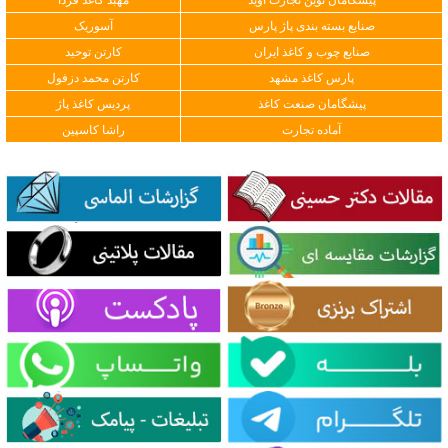
صنایع بسته بندی پاژ پارس
آسوریک
صنایع چوب و کاغذ ایران
کارتن توحید
پارس کاغذ مشهد
کارتن محمد دزفول
پیشگامان صنعت کاغذ
پردیس کاغذ پاژ
آماده تجارت
راشا کاسپین