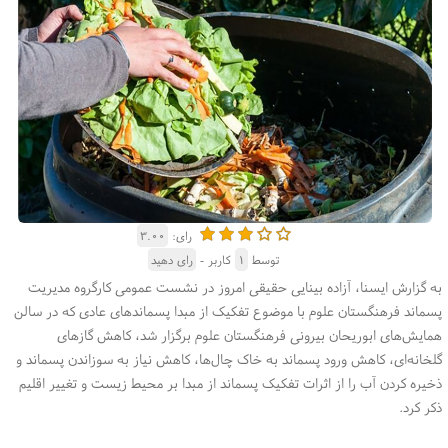
رای:
۳.۰۰
توسط
۱
کاربر -
رای دهید
به گزارش ایسنا، آزاده بینایی حقیقی امروز در نشست عمومی کارگروه مدیریت
پسماند فرهنگستان علوم با موضوع تفکیک از مبدا پسماندهای عادی که در سالن
همایش‌های ابوریحان بیرونی فرهنگستان علوم برگزار شد، کاهش گازهای
گلخانه‌ای، کاهش ورود پسماند به خاک چال‌ها، کاهش نیاز به سوزاندن پسماند و
ذخیره کردن آب را از اثرات تفکیک پسماند از مبدا بر محیط زیست و تغییر اقلیم
ذکر کرد.