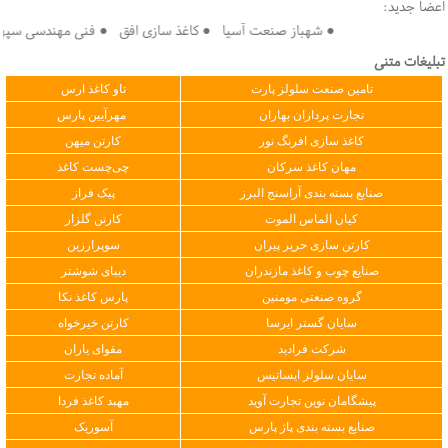
اعضا جدید:
● شهباز صنعت آسیا ● کاغذ سازی افق ● فنی مهندسی سپهر کویر
تبلیغات متنی
تامین صنعت سلولز پارت
تاو کاغذ ارس
تجارت پردازان بهاران
مهرآیین پارس
کاغذ سازی افرنگ نور
کارتن میهن
مهان کاغذ سرکان
چی‌چست کاغذ
صنایع بسته بندی آراسنج البرز
پیک فراز
کیان الماس الموت
کارتن گلزار
کارتن سازی حریر پیران
سوپرارزین
صنایع چوب و کاغذ مازندران
دیبای شوشتر
گروه صنعتی مومنین
پارس کاغذ نکا
سایان گستر ایرسا
کارتن خیرخواه
شرکت فرادید
مقوای یاران
سایان سلولز ایساتیس
آماده تجارت
پیشگامان نوین تجارت آوید
مهبد کاغذ فردا
صنایع بسته بندی پاژ پارس
آسوریک