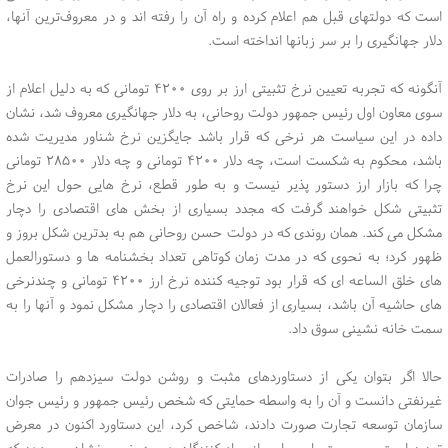
است که دولتهای قبل هم اعلام کرده و راه آن را رفته اند و در معروف‌ترین آنها،
دلار جهانگیری را بر سر زبانها انداخته است.
آنگونه که تجربه تعیین نرخ تثبیتی ارز بر روی ۴۲۰۰ تومانی که به دلیل اعلام از
سوی معاون اول رئیس جمهور دولت روحانی، به دلار جهانگیری معروف شد، نشان
داده در این سیاست هر نرخی که قرار باشد جایگزین نرخ شناور مدیریت شده
باشد، محکوم به شکست است، چه دلار ۴۲۰۰ تومانی و چه دلار ۲۸۵۰۰ تومانی
چرا که بازار ارز دستور پذیر نیست و به طور قطع، نرخ هایی حول این نرخ
تثبیتی شکل خواهند گرفت که مجدد بسیاری از بخش های اقتصادی را دچار
مشکل می کند. همان روندی که در دولت حسن روحانی هم به بدترین شکل بروز و
ظهور کرد؛ به نحوی که در مدت زمان کوتاهی تعداد بخشنامه ها و دستورالعمل
های خلق الساعه ای که قرار بود توجیه کننده نرخ ارز ۴۲۰۰ تومانی و چندنرخی
های حاشیه آن باشد، بسیاری از فعالان اقتصادی را دچار مشکل نمود و آنها را به
سمت خانه نشینی سوق داد.
حالا اگر بتوان یکی از دستاوردهای مثبت و روشن دولت سیزدهم را صادرات
غیرنفتی دانست و آن را به واسطه حمایتی که شخص رئیس جمهور و رئیس جوان
سازمان توسعه تجارت صورت دادند، شاخص کرد، این دستاورد اکنون در معرض
تهدید است و صحبت با بسیاری از صادرکنندگان هم به خوبی نشان می دهد که