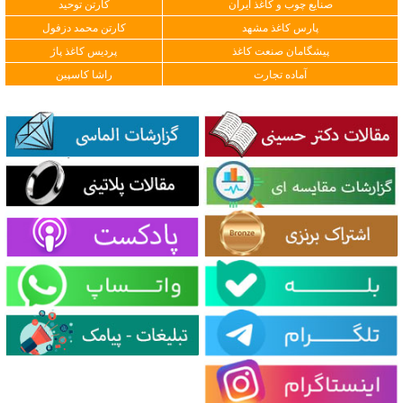
صنایع چوب و کاغذ ایران
کارتن توحید
پارس کاغذ مشهد
کارتن محمد دزفول
پیشگامان صنعت کاغذ
پردیس کاغذ پاژ
آماده تجارت
راشا کاسپین