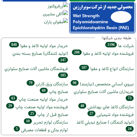
طبقه بندی شرکتها:
848
1196
شركت ها
خريدار مواد اوليه كاغذ و مقوا
208
فروشنده مواد اوليه كاغذ و مقوا
(تولید كنندگان) صنايع بسته بندي
147
107
سازندگان انواع کاغذ و مقوا
فروشندگان ماشين آلات صنايع سلولزي
105
79
90
نيروي انساني متخصص (نیازمند)
سازندگان ورق كارتن
69
خریداران ماشين آلات صنايع سلولزي
صنايع چاپ
63
73
خريدار مواد اوليه صنعت چاپ
29
40
سازندگان كاغذ هاي بهداشتي
فروشنده مواد اوليه صنعت چاپ
25
27
فروشنده مواد شیمیایی
صنايع قبل از چاپ
10
(تولید كنندگان ) صنايع تبديلي كاغذ
سازندگان لوازم تحریر
5
24
لوازم یدکی و قطعات مصرفی