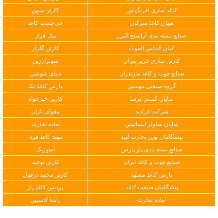
کاغذ سازی افرنگ نور
کارتن میهن
مهان کاغذ سرکان
چی‌چست کاغذ
صنایع بسته بندی آراسنج البرز
پیک فراز
کیان الماس الموت
کارتن گلزار
کارتن سازی حریر پیران
سوپرارزین
صنایع چوب و کاغذ مازندران
دیبای شوشتر
گروه صنعتی مومنین
پارس کاغذ نکا
سایان گستر ایرسا
کارتن خیرخواه
شرکت فرادید
مقوای یاران
سایان سلولز ایساتیس
آماده تجارت
پیشگامان نوین تجارت آوید
مهبد کاغذ فردا
صنایع بسته بندی پاژ پارس
آسوریک
صنایع چوب و کاغذ ایران
کارتن توحید
پارس کاغذ مشهد
کارتن محمد دزفول
پیشگامان صنعت کاغذ
پردیس کاغذ پاژ
آماده تجارت
راشا کاسپین