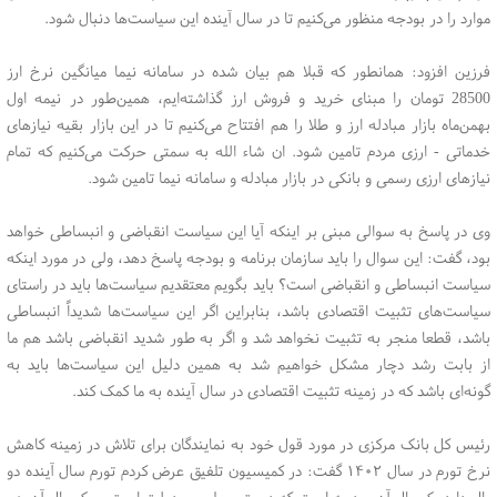
موارد را در بودجه منظور می‌کنیم تا در سال آینده این سیاست‌ها دنبال شود.
فرزین افزود: همانطور که قبلا هم بیان شده در سامانه نیما میانگین نرخ ارز
28500 تومان را مبنای خرید و فروش ارز گذاشته‌ایم، همین‌طور در نیمه اول
بهمن‌ماه بازار مبادله ارز و طلا را هم افتتاح می‌کنیم تا در این بازار بقیه نیازهای
خدماتی - ارزی مردم تامین شود. ان شاء الله به سمتی حرکت می‌کنیم که تمام
نیازهای ارزی رسمی و بانکی در بازار مبادله و سامانه نیما تامین شود.
وی در پاسخ به سوالی مبنی بر اینکه آیا این سیاست انقباضی و انبساطی خواهد
بود، گفت: این سوال را باید سازمان برنامه و بودجه پاسخ دهد، ولی در مورد اینکه
سیاست انبساطی و انقباضی است؟ باید بگویم معتقدیم سیاست‌ها باید در راستای
سیاست‌های تثبیت اقتصادی باشد، بنابراین اگر این سیاست‌ها شدیداً انبساطی
باشد، قطعا منجر به تثبیت نخواهد شد و اگر به طور شدید انقباضی باشد هم ما
از بابت رشد دچار مشکل خواهیم شد به همین دلیل این سیاست‌ها باید به
گونه‌ای باشد که در زمینه تثبیت اقتصادی در سال آینده به ما کمک کند.
رئیس کل بانک مرکزی در مورد قول خود به نمایندگان برای تلاش در زمینه کاهش
نرخ تورم در سال ۱۴۰۲ گفت: در کمیسیون تلفیق عرض کردم تورم سال آینده دو
بال دارد یک بال آن بودجه است که دست مجلس و دولت است و یک بال آن هم