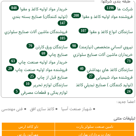
طبقه بندی شرکتها:
848
1196
شركت ها
خريدار مواد اوليه كاغذ و مقوا
208
فروشنده مواد اوليه كاغذ و مقوا
(تولید كنندگان) صنايع بسته بندي
147
107
سازندگان انواع کاغذ و مقوا
فروشندگان ماشين آلات صنايع سلولزي
105
79
90
نيروي انساني متخصص (نیازمند)
سازندگان ورق كارتن
69
خریداران ماشين آلات صنايع سلولزي
صنايع چاپ
63
73
خريدار مواد اوليه صنعت چاپ
29
40
سازندگان كاغذ هاي بهداشتي
فروشنده مواد اوليه صنعت چاپ
25
27
فروشنده مواد شیمیایی
صنايع قبل از چاپ
10
(تولید كنندگان ) صنايع تبديلي كاغذ
سازندگان لوازم تحریر
5
24
لوازم یدکی و قطعات مصرفی
اعضا جدید:
● شهباز صنعت آسیا ● کاغذ سازی افق ● فنی مهندسی سپهر 
تبلیغات متنی
تامین صنعت سلولز پارت
تاو کاغذ ارس
تجارت پردازان بهاران
مهرآیین پارس