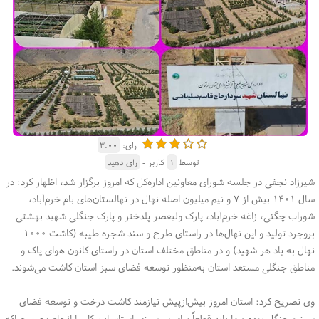
رای:
۳.۰۰
توسط
۱
کاربر -
رای دهید
شیرزاد نجفی در جلسه شورای معاونین اداره‌کل که امروز برگزار شد، اظهار کرد: در
سال ۱۴۰۱ بیش از ۷ و نیم میلیون اصله نهال در نهالستان‌های بام خرم‌آباد،
شوراب چگنی، زاغه خرم‌آباد، پارک ولیعصر پلدختر و پارک جنگلی شهید بهشتی
بروجرد تولید و این نهال‌ها در راستای طرح و سند شجره طیبه (کاشت ۱۰۰۰
نهال به یاد هر شهید) و در مناطق مختلف استان در راستای کانون هوای پاک و
مناطق جنگلی مستعد استان به‌منظور توسعه فضای سبز استان کاشت می‌شوند.
وی تصریح کرد: استان امروز بیش‌ازپیش نیازمند کاشت درخت و توسعه فضای
سبز و جنگل بوده و ما باید قطعاً برای سرسبزی استان این کار را انجام دهیم چراکه