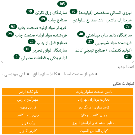
105
79
90
نيروي انساني متخصص (نیازمند)
سازندگان ورق كارتن
69
خریداران ماشين آلات صنايع سلولزي
صنايع چاپ
63
73
خريدار مواد اوليه صنعت چاپ
29
40
سازندگان كاغذ هاي بهداشتي
فروشنده مواد اوليه صنعت چاپ
25
27
فروشنده مواد شیمیایی
صنايع قبل از چاپ
10
(تولید كنندگان ) صنايع تبديلي كاغذ
سازندگان لوازم تحریر
5
24
لوازم یدکی و قطعات مصرفی
اعضا جدید:
● شهباز صنعت آسیا ● کاغذ سازی افق ● فنی مهندسی سپهر ک
تبلیغات متنی
تامین صنعت سلولز پارت
تاو کاغذ ارس
تجارت پردازان بهاران
مهرآیین پارس
کاغذ سازی افرنگ نور
کارتن میهن
مهان کاغذ سرکان
چی‌چست کاغذ
صنایع بسته بندی آراسنج البرز
پیک فراز
کیان الماس الموت
کارتن گلزار