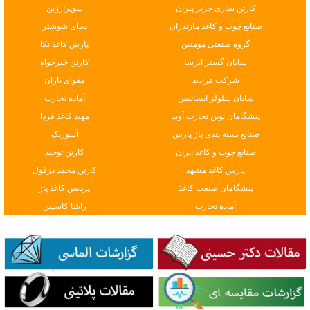
کارتن سازی حریر پیران
سوپرارزین
صنایع چوب و کاغذ مازندران
دیبای شوشتر
گروه صنعتی مومنین
پارس کاغذ نکا
سایان گستر ایرسا
کارتن خیرخواه
شرکت فرادید
مقوای یاران
سایان سلولز ایساتیس
آماده تجارت
پیشگامان نوین تجارت آوید
مهبد کاغذ فردا
صنایع بسته بندی پاژ پارس
آسوریک
صنایع چوب و کاغذ ایران
کارتن توحید
پارس کاغذ مشهد
کارتن محمد دزفول
پیشگامان صنعت کاغذ
پردیس کاغذ پاژ
آماده تجارت
راشا کاسپین