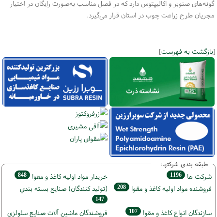
گونه‌های صنوبر و اکالیپتوس دارد که در فصل مناسب به‌صورت رایگان در اختیار
مجریان طرح زراعت چوب در استان قرار می‌گیرد.
[
بازگشت به فهرست
]
طبقه بندی شرکتها:
848
1196
شركت ها
خريدار مواد اوليه كاغذ و مقوا
208
فروشنده مواد اوليه كاغذ و مقوا
(تولید كنندگان) صنايع بسته بندي
147
107
سازندگان انواع کاغذ و مقوا
فروشندگان ماشين آلات صنايع سلولزي