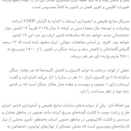
تغییرات اقلیمی و تغییر فصل در کشور ما کاملاً محسوس است.
مدیرکل منابع طبیعی و آبخیزداری لرستان با اشاره به گزارش UNDP (برنامه
پیشرفت و توسعه ملل متحد) مبنی بر اینکه تا سال ۲۰۲۵ تقریباً ۱۷ کشور دچار
خشکسالی شدید خواهد شد که متأسفانه کشور ایران نیز جزء این ۱۷ کشور
خواهد بود، افزود: بر اساس معاهدات جهانی، ایران متعهد شده است که ۱۳ درصد
گازهای گلخانه‌ای را کاهش دهد و سرانه جنگل در کشور را از ۱۷۰۰ مترمربع به
۲۵۰۰ مترمربع به ازای هر نفر برساند.
نجفی از فواید درختان به تولید اکسیژن و کاهش آلاینده‌ها که هر هکتار جنگل
سالیانه ۲.۵ تن اکسیژن (نیاز ۱۰ نفر در سال) را آزاد می‌کند اشاره کرد و گفت:
لرستان دارای ۱ میلیون و دویست و هفده هزار هکتار جنگل است که در کشور
رتبه دوم از نظر مساحت را دارد.
وی اضافه کرد: یکی از سیاست‌های سازمان منابع طبیعی و آبخیزداری کشور اجرای
طرح زراعت چوب با کاشت گونه‌های سریع الرشد مانند صنوبر در مناطق معتدل و
سردسیر و کاشت اکالیپتوس در مناطق جنوبی استان به‌منظور تأمین بخشی از نیاز
کارخانه‌های چوب‌بری است که بخش عمده‌ای از نهال‌های تولیدی، اختصاص به