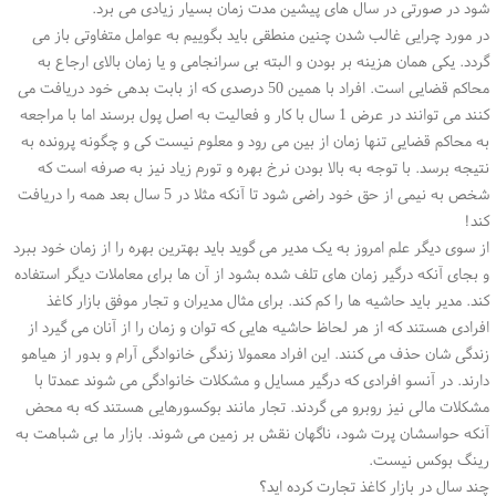
شود در صورتی در سال های پیشین مدت زمان بسیار زیادی می برد.
در مورد چرایی غالب شدن چنین منطقی باید بگوییم به عوامل متفاوتی باز می
گردد. یکی همان هزینه بر بودن و البته بی سرانجامی و یا زمان بالای ارجاع به
محاکم قضایی است. افراد با همین 50 درصدی که از بابت بدهی خود دریافت می
کنند می توانند در عرض 1 سال با کار و فعالیت به اصل پول برسند اما با مراجعه
به محاکم قضایی تنها زمان از بین می رود و معلوم نیست کی و چگونه پرونده به
نتیجه برسد. با توجه به بالا بودن نرخ بهره و تورم زیاد نیز به صرفه است که
شخص به نیمی از حق خود راضی شود تا آنکه مثلا در 5 سال بعد همه را دریافت
کند!
از سوی دیگر علم امروز به یک مدیر می گوید باید بهترین بهره را از زمان خود ببرد
و بجای آنکه درگیر زمان های تلف شده بشود از آن ها برای معاملات دیگر استفاده
کند. مدیر باید حاشیه ها را کم کند. برای مثال مدیران و تجار موفق بازار کاغذ
افرادی هستند که از هر لحاظ حاشیه هایی که توان و زمان را از آنان می گیرد از
زندگی شان حذف می کنند. این افراد معمولا زندگی خانوادگی آرام و بدور از هیاهو
دارند. در آنسو افرادی که درگیر مسایل و مشکلات خانوادگی می شوند عمدتا با
مشکلات مالی نیز روبرو می گردند. تجار مانند بوکسورهایی هستند که به محض
آنکه حواسشان پرت شود، ناگهان نقش بر زمین می شوند. بازار ما بی شباهت به
رینگ بوکس نیست.
چند سال در بازار کاغذ تجارت کرده اید؟