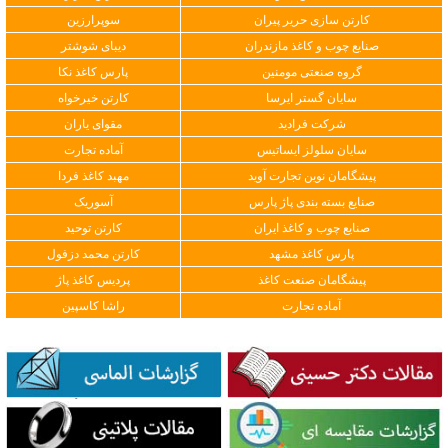
کارتن سازی حریر پیران
سوپرارزین
صنایع چوب و کاغذ مازندران
دیبای شوشتر
گروه صنعتی مومنین
پارس کاغذ نکا
سایان گستر ایرسا
کارتن خیرخواه
شرکت فرادید
مقوای یاران
سایان سلولز ایساتیس
آماده تجارت
پیشگامان نوین تجارت آوید
مهبد کاغذ فردا
صنایع بسته بندی پاژ پارس
آسوریک
صنایع چوب و کاغذ ایران
کارتن توحید
پارس کاغذ مشهد
کارتن محمد دزفول
پیشگامان صنعت کاغذ
پردیس کاغذ پاژ
آماده تجارت
راشا کاسپین