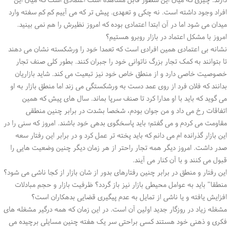
افراد وجود داشته است. نه چکی و تعهدی. پیش تر که می آییم کم کم سفته وارد
میدان می شود اما در آن ابتدا اعتمادی بوده که امروز نظیرش را هم نمی بینید.
امروز با مشکل اعتماد در بازار روبرو هستیم؟
نشانه بی اعتمادی همین افرادی است که تعمدا خود را ورشکسته نشان می دهند
تا بتوانند به کمک تجار بزرگ ناتوانی خود را جبران کنند. بطور کلی صنف تجار
خصوصیت خاصی دارد و از منطق خاص خود نیز تبعیت می کند. شاید بازاریان
بدانند که فلان فرد از روی عمد دست به ورشکستگی می زند اما منطق بازار به او
می گوید که باید با او مدارا کرد تا صنف سرپا بماند. سال های پیش که همین
اتفاقات رخ می داد و من جوان بودم، شخصا بشدت در برابر چنین منطقی
مقاومت می کردم و می گفتم؛ باید پاسخگوی بدهی خود باشند. امروز که سنی را در
این بازار گذرانده ام می دانم که باید پخته تر عمل کرد و در برابر این رفتار سعه
صدر داشت. امروز دیگر همه تجار راحتر از هر زمان دیگر چنین وضعیت هایی را
قبول می کنند و با آن کنار می آیند.
این رفتار و منطق در برابر چنین رفتارهای بدور از شان بازار از کجا ناشی می شود؟
منطقا" باید به عوامل محیطی بازار نیز باز گردد؟ ظرفیت بازار و حجم مبادلات
افزایش یافته و یا ناشی از تمایل به عدم پیگیری قضایی بدهکاران است؟
مشغله زیاد در روزگار جدید اولین آن است. در این زمان که همه درگیر مشغله های
فکری و ذهنی خود هستند کسی براحتی سر یک هفته چنین مسایلی برچیده می