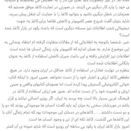
ی خود را وارد کار دیگری می کردند. در صورتی در تجارت کاغذ موفق هستید که
همزمان در شغل دیگری باشید و بتوانید کاغذ را با حمایت آن شغل پیش ببرید.
شاید بتوان گفت شروع عصر کامپیوتر و کاهش تقاضا برای کاغذ به جهت
دیجیتالی شدن اطلاعات نیز مسئله دیگری است که باعث رکود در بازار کاغذ شده
است؟
خیر. شخصا باتوجه به اطلاعاتی که از مقالات متفاوت گرفته ام اعتقاد چندانی به
این موضوع ندارم. به همان اندازه که کامپیوتر وارد زندگی انسان ها شده است
اطلاعات نیز افزایش یافته و این باعث جبران کاهش استفاده از کاغذ به عنوان
بایگانی اطلاعات شده است.
بنظرم در نهایت تعادل در استفاده از کاغذ حداقل در ایران وجود دارد. در هیچ
مقطعی کاغذ ارزش و اعتبار خود را از دست نخواهد. همین امروز با اینکه کتاب
خوانی الکترونیکی گسترش پیدا کرده است اما همچنان کتابهای واقعی و جیبی
ارزش و اهمیت خود را از دست نداده اند. هنوز هم ارزش استفاده از کاغذ در
فرهنگ غربی بسیار بالا است چه برسد به ایران. اگر روزی انسانی نباشد و قرار
باشد در موردشان سخنی به میان آید باید گفت؛ انسان ها موجوداتی بودند که دو پا
و دو دست داشتند . . . کاغذهای در دستان این موجودات بود که تمام زندگی آنان با
این کاغذها می گذشت. کاغذ تکه ای از تن و وجود انسان ها است.
امروز بازار کاغذ ایران با رکود بی سابقه ای روبرو است که شاید نمونه ی آن کمتر