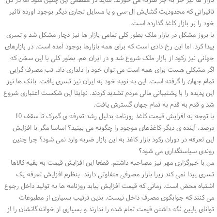
تاثیراتی که محدودیت گشایش ال-سی و یا مسایل تجاری دیگر بوجود آورده تاثیر
خود را بر بازار کاغذ گذارده است.
با بروز مشکل در بازار ملک بطور کلی تمامی بازار ها نیز دچار مشکل شد و تسری
پیدا کرد. اما این رخ دادی است که برای همه بازارها بوجود آمده است. در بازارهای
جهانی نیز رکود از بازار ملک شروع شد و در ایران هم. بطور کلی با این سخن که
اگر مشکلی هست برای همه است می توان خود را دلداری داد. تب مصرف گرایی
تمام جهان را گرفته است. این به نوبه خود به ایران نیز تسری یافت. بانک ها نیز
این پدیده را با پشتیبانی مالی مردم تشدید کردند. نهایتا این شکست اعتباری شروع
شد و قدم به قدم به تمام جهان گسترش یافت.
با توجه به افزایش قیمت کاغذ روزنامه بدلیل رشد تعرفه ی گمرک تا سقف 10
درصد، آینده ی دیگر کاغذهای موجود را چگونه می بینید؟ اساسا مگر با افزایش
این تعرفه در دوران رکود بازار کاغذ به این بازار ضربه وارد نمی شود؟ چرا چنین
روندی سیاستگذاری می شود؟
من با خبرگزاری مهر نیز مصاحبه داشتم. قطعا این افزایش قیمت به بقیه کالاها
تسری پیدا نمی کند زیرا بازار مصرفی متفاوتی دارند. بنظرم افزایش تعرفه یک
اشتباه محض است. زمانی که قیمت افزایش بیابد روزنامه ها به تولید داخل رجوع
می کنند که جوابگوی مصرف داخل نیست. بدین ترتیب بسیاری از مطبوعات
توانای پایین نگه داشتن قیمت تمام شده را ندارند و بسیاری از خوانندگانشان را از