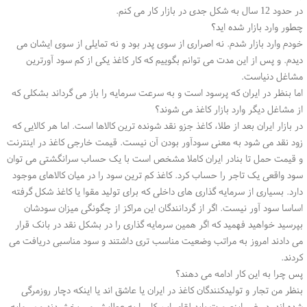
در حدود 12 سال به شکل جدی در بازار کار می کنم.
چطور وارد بازار شده اید؟
خودم وارد بازار شدم. نه اصراری از سوی پدر بود و نه تمایلی از سوی ایشان می
دیدم. و پس از این مدت می توانم بگوییم که کار کاغذ یکی از کم سود آورترین
مشاغل دنیاست.
اما بنظر در ایران که پرسود است و به سرعت سرمایه را باز می گرداند بشکلی که
از مشاغل دیگر وارد بازار کاغذ می شوند؟
در بازار ایران بعد از طلا، کاغذ جزو نقد شونده ترین کالاها است. اما هر کالایی که
زود نقد می شود به معنی سودآور بودن آن نیست. قیمت خارجی کاغذ در اینترنت
و قیمت حمل تا بنادر ایران کاملا مشخص است با یک حساب سرانگشتی می توان
سود واقعی یک تاجر را حساب کرد. کاغذ کم ترین سود را در میان کالاهای موجود
دارد. بسیاری از سرمایه گذاری های داخلی که برای تولید مقوا یا کاغذ شکل گرفته
اساسا سود آور نیست. اگر از گردانندگان این مراکز از چگونگی میزان سودشان
بپرسید خواهید فهمید که اگر همین سرمایه گذاری را در بشکل نقد در بانک قرار
می دادند امروز به مراتب وضعیت مناسب تری داشتند و سود مناسبی دریافت می
کردند.
پس چرا به این کار ادامه می دهند؟
بنظر من تجار و تولیدکنندگان کاغذ در ایران یا عاشق اند یا اینکه دچار روزمرگی
شده اند. در غیر اینصورت باید لقای این کار را به عطایش می بخشیدند و سرمایه