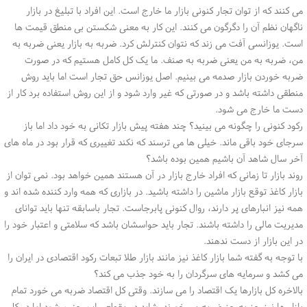
می کنند که از توان تجار کنونی بازار ما خارج است. این افراد با تبلیغ در بازار
ناگهان نظم آن را دگرگون می کنند. این کار به معنی شکستن بی منطق قیمت ها
است. یوزانسی آفت می زند که نتوان کنترلش کرد. ضربه به بازار یعنی ضربه به
من، ضربه به من یعنی ضربه به صنف. ما یک کل کامل هستیم که در صورت
ضربه خوردن بازار صدمه می بینیم. اصل یوزانس حق تجار است اما باید روش
منطقی داشته باشد و در صورتی که غیر وارد شود و از این روش استفاده برد کار از
دست ما خارج می شود.
رکود کنونی را چگونه می بینید؟ چند هفته پیش بازار تکانی به خود داد اما باز
سرجای خود باقی ماند. خیلی ها می ترسند که نکند تغییری که قرار بود در ماه های
آخر سال شاهد آن باشیم همین بوده باشد؟
روند بازار تا زمانی که افراد خارج بازار در آن هستند همین خواهد بود. نمی توان از
بازار کاغذ توقع بازار ماشین را داشته باشید. در بازاری که همه وارد کننده شده اند و
همه نیز انبارهای پر دارند، روال کنونی پابرجاست. تجار باسابقه تنها باید توانای
مدیریت مالی را داشته باشند. تجار باید حواسشان باشد که سلامتی و اعتبار خود را
در این بازار از دست ندهند.
با توجه به گفته شما بازار کاغذ نیز مانند بازار طلا تبعات رکود اقتصادی در ایران را
می کشد و سرمایه های سرگردان را به خود جذب می کند؟
بالاخره کل بازارها یک اقتصاد را می سازند. وقتی کل اقتصاد ضربه می خورد تمام
بازار ها نیز جز به جز ضربه می خورند. شاید در مقطعی این چنین شود اما در کل