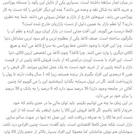
در میان تجار سابقه داشته است. بسیاری یکی از دلایل این رکود را مسئله یوزانس
و خرید کاغذ به شکل نقد و وعده می دانند؟ عده ای دیگر افرادی را که دست به کار
یوزانس می زنند، نیروهای خارج از بازار و عوامل بیرونی می دانند. شما چه نظری
دارید؟ آیا نظم بازار به همین دلیل از دست بازاریان خارج شده است؟
کاملا درست می گویند. این آفت مدتی است در بازار ایران بروز کرده و نظم آن را
دگرگون ساخته است. صنف کاغذ یکی از مظلوم ترین و کم سود ترین مشاغل دنیا
است. چرا این افراد با وجود داشتن خط یوزانس به سراغ کاغذ می آیند و هیچ
کالای دیگری را وارد نمی کنند. چرا کاغذ؟ چون کاغذ بی تخصص ترین کالای دنیا
است. این افراد با بدست آوردن درآمدی که از بابت فروش کاغذ پایین تر از قیمت
بازار و البته پایین تر از خرید خود دست به یک عمل تجاری میزنند. اگر فرض را بر
ضرر 6 درصدی این افراد بگیرم باز برنده هستند زیرا که 1 سال وقت دارند تا پول را
بازپرداخت کنند. اگر در نزول سرمایه بگذارد (ببخشید این را می گوییم اما چنین
آفاتی در جامعه وجود دارد) 36 درصد سود دارد که 6 درصد را به بانک و 30 درصد
را برای خود بر می دارد.
در این زمان ما چه می توانیم بکینم. باید توان مالی ما در حدی باشد که خود
خریدار کاغذ باشیم. اگر کاغذ فروش این کالا را بخرد اینقدر بلد است که از این
دست آدم ها کالا را به صرفه دریافت کند. این عمل نه تنها در جهت سالم سازی
بازار است بلکه عمل کاملا اقتصادی است. باید گفت؛ دست چنین افرادی درد نکند،
سودشان هم نوش جانشان. اما معمولا این افراد بسیار بالاتر از حجم بازار کالا وارد