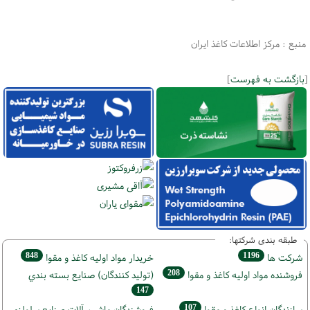
منبع : مرکز اطلاعات کاغذ ایران
[
بازگشت به فهرست
]
طبقه بندی شرکتها:
848
1196
شركت ها
خريدار مواد اوليه كاغذ و مقوا
208
فروشنده مواد اوليه كاغذ و مقوا
(تولید كنندگان) صنايع بسته بندي
147
107
سازندگان انواع کاغذ و مقوا
فروشندگان ماشين آلات صنايع سلولزي