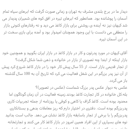
دیدار ما در برج بلندی مشرف به تهران و زمانی صورت گرفت که ابرهای سیاه تمام
آسمان را پوشانده بود. همانطور که ابرهای تیره در افق کوه های شمیران پدیدار می
شد کیهان نیز نه آینده ی روشنی برای بازار کاغذ می دید و نه رفتارهای کنونی بازار
را منطقی می دانست با این وجود همچنان امیدوار بود و آمده برای بازی سخت تر
در این آسمان تیره.
آقای کیهان در مورد پدرتون و کار در بازار کاغذ در بازار ایران بگویید و همچنین خود
بازار اینکه از ابتدا چه تصوری از بازار در خانواده و ذهن شما شکل گرفت؟
از تجار قدیمی بازار است. از 55 سال پیش کار خود را در بازار کاغذ شروع کرد پیش
از آن نیز پدر بزرگم در این شغل فعالیت می کرد که تاریخ آن به 100 سال گذشته
باز می گردد.
عکس به دیوار عکس پدر بزرگ شماست (عکس در تصویر)؟
بله.کل خانواده در کار تجارت کاغذ بودند.زمینه فعالیت در آن زمان گوناگون اما
محدود بوده است. کاغذ گراف یا کاهی و کوفی یا روزنامه از جمله تجربیات کاری
پدربزرگم بوده است. دفتری در اختیار دارم که ریز معاملات بدهی و بستانکاری
پدربزرگم را با برخی از تجار باسابقه بازار کاغذ نشان می دهد. جالب است بدانید
نوه های بسیاری از این افراد همین امروز در بازار کاغذ کار می کنند و تجارتخانه
دارند. چیزی که میان این سطور قابل مشاهده است اعتمادی است که میان این