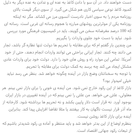
دست خواهند داد. در آن سو با دادن کاغذ به عده ای و ندادن به عده دیگر به دلیل
کمبود کاغذ نوعی سیاسی کاری هم شکل می گیرد. از سوی دیگر قیمت بالای
روزنامه مردم را به سوی اخبار نادرست آنسوی مرز می کشاند. مگر نه اینکه
روزنامه یکی از موثرترین روشهای مبارزه با هجوم رسانه ای غربی است. رسانه ای
که 100 درصد مغرضانه سخن می گویند، باید در کمیسیون فرهنگی مورد بررسی
شود. نباید با دست خود جلوی واردات را بگیریم.
من چندین بار گفتم ام که برای مقابله با تحریم ها دولت تنها نظاره گر باشد، تجار
می دانند چه کنند. تجار ایرانی براحتی می توانند واردات انجام دهند، حتی از خود
آمریکا. تمامی این موارد راه و روش های خود را دارد. دولت خود برای واردات عادی
مشکل ایجاد می کند چه برسد به کمک دولت برای مقابله با تحریم.
با توجه به سخنانتان وضع بازار در آینده چگونه خواهد شد. بنظر می رسد نباید
خیلی امیدوار بود؟
بازار کاغذ از این رکود خارج نمی شود. من آینده ی خوبی را برای بازار نمی بینم. هر
معلولی، علتی می خواهد. من علتی را نمی بینم که در آینده تغییری در بازار ایران
بوجود آورد. نه قرار است دلار پایین بکشد و نه تحریم ها برداشته شود. کارخانه از
ماه آذر قرار نیست ناگهان به کار بیفتند یا مثلا تقاضا افزایش پیدا کند. بنابراین
آینده برای بازار کاغذ روشن نیست.
بنظرم اوضاع از این بدتر خواهد شد و باید منتظر و آماده ی رکود شدیدتر باشیم که
از تبعات رکود جهانی اقتصاد است.