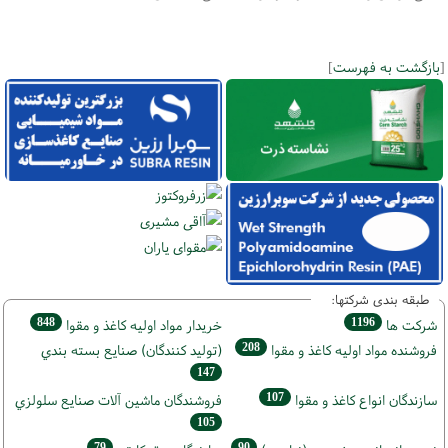
[
بازگشت به فهرست
]
طبقه بندی شرکتها:
848
1196
شركت ها
خريدار مواد اوليه كاغذ و مقوا
208
فروشنده مواد اوليه كاغذ و مقوا
(تولید كنندگان) صنايع بسته بندي
147
107
سازندگان انواع کاغذ و مقوا
فروشندگان ماشين آلات صنايع سلولزي
105
79
90