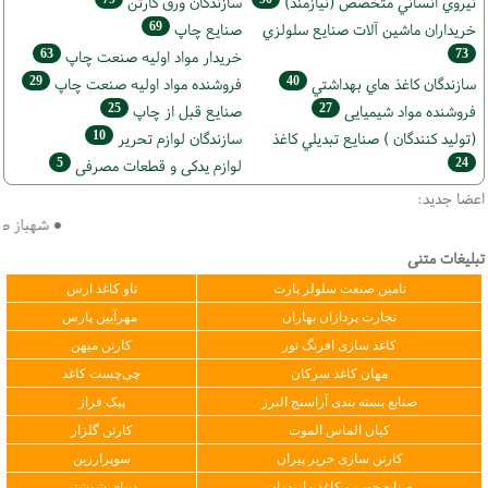
نيروي انساني متخصص (نیازمند)
سازندگان ورق كارتن
69
خریداران ماشين آلات صنايع سلولزي
صنايع چاپ
63
73
خريدار مواد اوليه صنعت چاپ
29
40
سازندگان كاغذ هاي بهداشتي
فروشنده مواد اوليه صنعت چاپ
25
27
فروشنده مواد شیمیایی
صنايع قبل از چاپ
10
(تولید كنندگان ) صنايع تبديلي كاغذ
سازندگان لوازم تحریر
5
24
لوازم یدکی و قطعات مصرفی
اعضا جدید:
● شهباز صنع
تبلیغات متنی
تامین صنعت سلولز پارت
تاو کاغذ ارس
تجارت پردازان بهاران
مهرآیین پارس
کاغذ سازی افرنگ نور
کارتن میهن
مهان کاغذ سرکان
چی‌چست کاغذ
صنایع بسته بندی آراسنج البرز
پیک فراز
کیان الماس الموت
کارتن گلزار
کارتن سازی حریر پیران
سوپرارزین
صنایع چوب و کاغذ مازندران
دیبای شوشتر