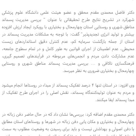
دکتر فاضل محمدی مقدم محقق و عضو هیئت علمی دانشگاه علوم پزشکی
شهرکرد در تشریح نتایج طرح تحقیقاتی با عنوان " بررسی مدیریت پسماند
مناطق شهری و روستایی استان چهارمحال و بختیاری با رویکرد ایجاد ارزش افزوده
بیشتر و تولید انرژی تجدیدپذیر" گفت: با توجه به مشکلات مدیریت پسماند در
استان از جمله بازگشت سرمایه کم، عدم کنترل دقیق استاندارد‌های زیست
محیطی، عدم اطمینان از اجرای قوانین به طور کامل و در تمام سطوح جامعه،
عدم مشارکت دادن مردم و انجمن‌های مربوطه در فرآیند‌های تصمیم گیری،
فرهنگسازی ناکافی و … بررسی مدیریت پسماند مناطق شهری و روستایی
چهارمحال و بختیاری ضروری به نظر میرسد.
وی افزود: در استان تنها ۴ درصد تفکیک پسماند از مبداء در روستا‌ها انجام میشود
و مردم به عنوان تولیدکنندگاه پسماند، نقش اصلی را در اجرای طرح تفکیک از
مبدا پسماند ایفا میکنند.
دکتر محمدی مقدم اضافه کرد: بررسی‌ها نشان داد که در حال حاضر دفن زباله در
چهارمحال و بختیاری و مکان یابی دفن زباله در شهر‌ها و روستا‌های استان مطابق
با دفن اصولی و بهداشتی نیست و باید برای رسیدن به وضعیت مطلوب به سمت
احداث کارخانه‌های بازیافت و طرح تفکیک زباله از مبداء و مدیریت پسماند و