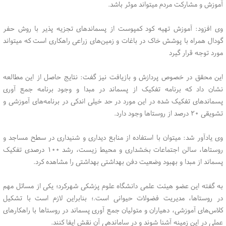
آموزش و مشارکت مردم میتواند موثر باشد.
وی افزود: آموزش تهیه کود کمپوست از پسماند‌های تجزیه پذیر با روش حفر
گودال همراه با پوشش خاک در باغات و زمین‌های زراعی راهکاری است که میتواند
مورد توجه قرار گیرد
این محقق در خصوص پردازش و بازیافت نیز گفت: نتایج حاصل از این مطالعه
نشان داد که برنامه تفکیک از پسماند در مبدا و وجود برنامه جمع آوری
پسماند‌های تفکیک شده در این مورد در حد خیلی اندکی در برنامه‌های آموزشی و
تشویقی ۲۰ درصد از روستا‌ها وجود دارد.
وی یادآور شد: میتوان با استفاده از منابع دیداری و شنیداری در سطح مساجد و
روستاها، سالن اجتماعات بخشداری و محیط زیست، رشد ۱۰۰ درصدی تفکیک
پسماند از مبدا و بهبود وضعیت دفن بهداشتی بهداشتی را مشاهده کرد.
به گفته این عضو هیئت علمی دانشگاه علوم پزشکی شهرکرد؛ یکی از مسائل مهم
در روستاها، مدیریت فضولات حیوانی است.؛ بنابراین لازم است با تشکیل
کلاس‌های آموزشی، دهیاران و متولیان جمع آوری پسماند در روستا‌ها با راهکار‌های
عملی در این زمینه آشنا شوند و در ساماندهی آن نقش ایفا کنند.