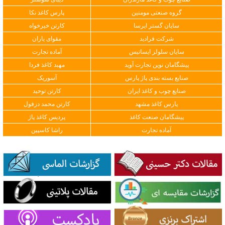
گروه صنعتی مومنین
پارس کاغذ نکا
سایان گستر ایرسا
کارتن خیرخواه
شرکت فرادید
مقوای یاران
سایان سلولز ایساتیس
آماده تجارت
پیشگامان نوین تجارت آوید
مهبد کاغذ فردا
صنایع بسته بندی پاژ پارس
آسوریک
صنایع چوب و کاغذ ایران
کارتن توحید
پارس کاغذ مشهد
کارتن محمد دزفول
پیشگامان صنعت کاغذ
پردیس کاغذ پاژ
آماده تجارت
راشا کاسپین