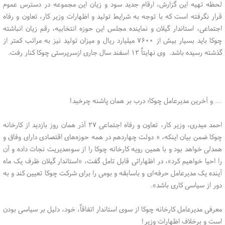
لحظه تهیه این گزارش، ارقام جدید سود و زیان این مجموعه در دسترس عموم
قرار نگرفته است که با توجه به شرایط تولید و اظهارات وزیر کار، تعاون و رفاه
اجتماعی، استاندار گیلان و نماینده مجلس این حوزه انتخابیه، رقم زیان انباشته
چوکا باید بسیار بیش از ۷۶۰۰ میلیارد ریال و میزان تولید نیز به مراتب کمتر از
گذشته رسیده باشد. وی نهایتاً ۱۲ اسفند سال جاری ازسرپرستی چوکا کنار رفت.
… و آخرین مدیرعامل چوکا؛ درب بر همان پاشنه چرخید!
احمد میدری، وزیر کار، تعاون و رفاه اجتماعی ۲۷ آذر همان روز بازدید از کارخانه
چوکا ضمن بیان اینکه، « دولت چهاردهم در همه حوزه‌های اقتصادی دارای وفاق و
همدلی خواهد بود ‌و با همین رویه کارخانه چوکا را از سوءمدیریت نجات داده و آن
را احیا خواهیم کرد»، در اظهاراتی قابل تامل گفت، «استاندار گیلان ظرف یک ماه
آینده یک مدیرعامل حرفه ای و باسابقه و بومی را برای شرکت چوکا تعیین کند و به
دور از سیاسی کاری باشد».
معرفی مدیرعامل کارخانه چوکا از سوی استاندار اتفاقاً، خود، دلیل بر سیاسی بودن
است و برخلاف اظهارات وزیر!