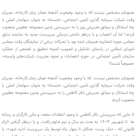
همچنان مشخص نیست که با وجود وضعیت آشفته همان زمان کارخانه، مدیران
وقت شرکت سرمایه گذاری تامین اجتماعی، «شستا» به عنوان سهامدار اصلی با
چه استدلال و سوابق مدیریتی وی را به سرپرستی چنین مجموعه عظیمی منصوب
کردند! اما آن انتصاب و با درنظر داشتن نزدیکی سرپرست جدید به نماینده سابق
مجلس حوزه انتخابیه همزمان شده بود با تحرکات برخی از نمایندگان وقت مجلس
شورای اسلامی در راستای تشکیل و تصویب کمیته تحقیق و تفحص از عملکرد
سازمان تأمین اجتماعی در حوزه انتصابات و نحوه مدیریت شرکت‌های وابسته،
خصوصاً شستا!
همچنان مشخص نیست، که با وجود وضعیت آشفته همان زمان کارخانه، مدیران
وقت شرکت سرمایه گذاری تامین اجتماعی، «شستا» به عنوان سهامدار اصلی با
چه استدلال و سوابق مدیریتی باقر کاظمی را به سرپرستی چنین مجموعه عظیمی
منصوب کردند
تا جایی که سرپرستی باقر کاظمی با وجود انتقادات متعدد و مکرر کارگران و رسانه
ها تا شهریور ۱۴۰۳ به مدت دو سال و نیم تداوم یافت، و با درنظر گرفتن الزام
قانونی که ، «یک پست حداکثر تا چهار ماه توسط یک سرپرست اداره شود»، با
این وجود تا لحظه تغییر وی، شستا، حاضر به پذیرش تبدیل سرپرستی کاظمی به