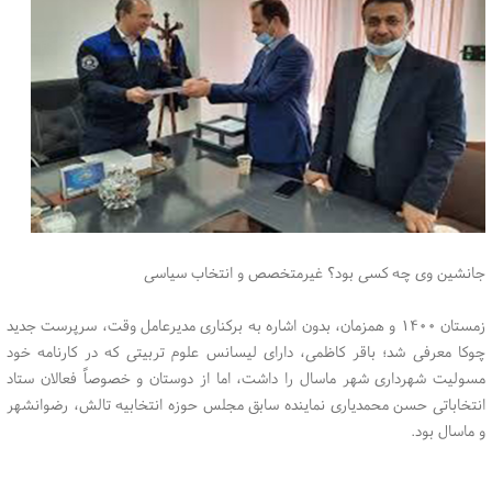
جانشین وی چه کسی بود؟ غیرمتخصص و انتخاب سیاسی
زمستان ۱۴۰۰ و همزمان، بدون اشاره به برکناری مدیرعامل وقت، سرپرست جدید
چوکا معرفی شد؛ باقر کاظمی، دارای لیسانس علوم تربیتی که در کارنامه خود
مسولیت شهرداری شهر ماسال را داشت، اما از دوستان و خصوصاً فعالان ستاد
انتخاباتی حسن محمدیاری نماینده سابق مجلس حوزه انتخابیه تالش، رضوانشهر
و ماسال بود.