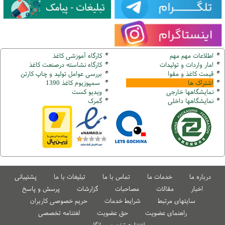
اطلاعات مهم مهم
کارگاه آموزشی کاغذ
امار واردات و تولیدات
کارگاه نشاسته درصنعت کاغذ
قیمت کاغذ و مقوا
بررسی عوامل تولید و چاپ کارتن
اشتراک ها
سمپوزیوم کاغذ 1390
نمایشگاهها
خارجی
ویدیو کست
نمایشگاهها
داخلی
گ
مرک
درباره ما
خدمات ما
تماس با ما
تبلیغات با ما
پشتیبانی
اخبار
مقالات
مصاحبات
گزارشات
پرسش و پاسخ
سایتهای مرتبط
شرایط خدمات
حریم خصوصی کاربران
راهنمای عضویت
حق عضویت
لغتنامه تخصصی
لغتنامه تخصصی انگلیسی