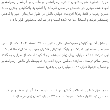
حوزه انتخابیه شهرستانهای تالش، رضوانشهر و ماسال و فرماندار رضوانشهر
انجام شد، میدری در نشستی در محل کارخانه با اشاره به بلاتکلیفی چندین ساله
صنایع چوب و کاغذ چوکا افزود،« چوکای تالش در طول سال‌های اخیر با کاهش
چشمگیر تولید و اشتغال مواجه شده است و در شرایط نامطلوبی قرار دارد.»
بر طبق آخرین گزارش صورت‌های مالی منتهی به ۲۹ اسفند ۱۴۰۲ که از سوی
سهامدار عمده این شرکت در پایگاه اینترنتی ناشران بورسی، «کدال» منتشر شد،
این شرکت ۷۶۰۰ میلیارد ریال زیان انباشته ایجاد کرده است. از طرفی، به گفته
یاسر اسلام دوست، نماینده مجلس حوزه انتخابیه شهرستانهای تالش، رضوانشهر
و ماسال، «چوکا دارای ۲۲۰۰ میلیارد ریال بدهی» است.
هادی حق شناس، استاندار گیلان نیز که در بازدید ۲۷ آذر از چوکا وزیر کار را
همراهی کرد اظهار داشت، «چوکا هر ماه ۲۷ میلیارد تومان زیان می‌سازد.»