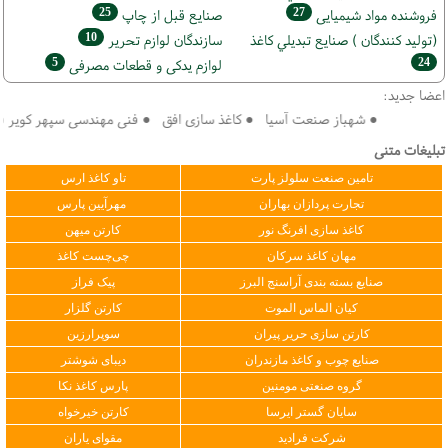
25
27
فروشنده مواد شیمیایی
صنايع قبل از چاپ
10
(تولید كنندگان ) صنايع تبديلي كاغذ
سازندگان لوازم تحریر
5
24
لوازم یدکی و قطعات مصرفی
اعضا جدید:
● شهباز صنعت آسیا ● کاغذ سازی افق ● فنی مهندسی سپهر کویر فرداد ● کا
تبلیغات متنی
تامین صنعت سلولز پارت
تاو کاغذ ارس
تجارت پردازان بهاران
مهرآیین پارس
کاغذ سازی افرنگ نور
کارتن میهن
مهان کاغذ سرکان
چی‌چست کاغذ
صنایع بسته بندی آراسنج البرز
پیک فراز
کیان الماس الموت
کارتن گلزار
کارتن سازی حریر پیران
سوپرارزین
صنایع چوب و کاغذ مازندران
دیبای شوشتر
گروه صنعتی مومنین
پارس کاغذ نکا
سایان گستر ایرسا
کارتن خیرخواه
شرکت فرادید
مقوای یاران