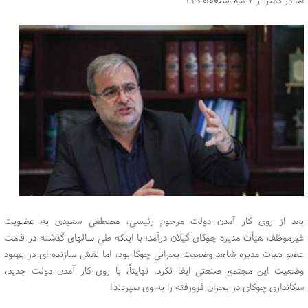
بعد از روی کار آمدن دولت مرحوم رئیسی، مصطفی سعیدی به عضویت
غیرموظف هیأت مدیره چوکای گیلان درآمد؛ با اینکه طی سالهای گذشته در قامت
عضو هیات مدیره شاهد وضعیت بحرانی چوکا بود، اما نقش سازنده ای در بهبود
وضعیت این مجتمع صنعتی ایفا نکرد. نهایتاً، با روی کار آمدن دولت جدید،
سکانداری چوکای در بحران فرورفته را به وی سپردند!