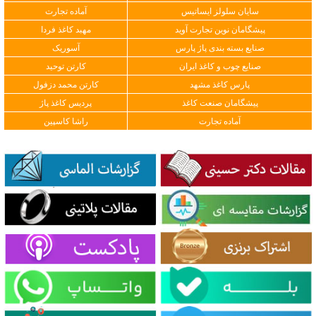
سایان سلولز ایساتیس
آماده تجارت
پیشگامان نوین تجارت آوید
مهبد کاغذ فردا
صنایع بسته بندی پاژ پارس
آسوریک
صنایع چوب و کاغذ ایران
کارتن توحید
پارس کاغذ مشهد
کارتن محمد دزفول
پیشگامان صنعت کاغذ
پردیس کاغذ پاژ
آماده تجارت
راشا کاسپین