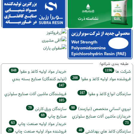
طبقه بندی شرکتها:
848
1196
شركت ها
خريدار مواد اوليه كاغذ و مقوا
208
فروشنده مواد اوليه كاغذ و مقوا
(تولید كنندگان) صنايع بسته بندي
147
107
سازندگان انواع کاغذ و مقوا
فروشندگان ماشين آلات صنايع سلولزي
105
79
90
نيروي انساني متخصص (نیازمند)
سازندگان ورق كارتن
69
خریداران ماشين آلات صنايع سلولزي
صنايع چاپ
63
73
خريدار مواد اوليه صنعت چاپ
29
40
سازندگان كاغذ هاي بهداشتي
فروشنده مواد اوليه صنعت چاپ