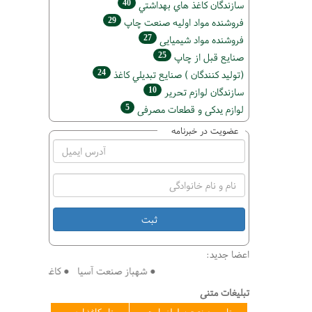
40
سازندگان كاغذ هاي بهداشتي
29
فروشنده مواد اوليه صنعت چاپ
27
فروشنده مواد شیمیایی
25
صنايع قبل از چاپ
24
(تولید كنندگان ) صنايع تبديلي كاغذ
10
سازندگان لوازم تحریر
5
لوازم یدکی و قطعات مصرفی
عضویت در خبرنامه
اعضا جدید:
● شهباز صنعت آسیا ● کاغذ سازی افق ● فنی
تبلیغات متنی
تامین صنعت سلولز پارت
تاو کاغذ ارس