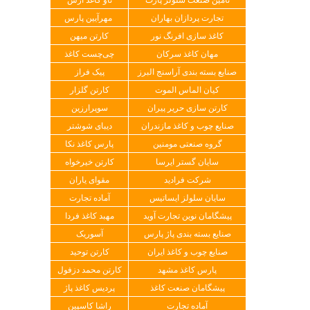
تجارت پردازان بهاران
مهرآیین پارس
کاغذ سازی افرنگ نور
کارتن میهن
مهان کاغذ سرکان
چی‌چست کاغذ
صنایع بسته بندی آراسنج البرز
پیک فراز
کیان الماس الموت
کارتن گلزار
کارتن سازی حریر پیران
سوپرارزین
صنایع چوب و کاغذ مازندران
دیبای شوشتر
گروه صنعتی مومنین
پارس کاغذ نکا
سایان گستر ایرسا
کارتن خیرخواه
شرکت فرادید
مقوای یاران
سایان سلولز ایساتیس
آماده تجارت
پیشگامان نوین تجارت آوید
مهبد کاغذ فردا
صنایع بسته بندی پاژ پارس
آسوریک
صنایع چوب و کاغذ ایران
کارتن توحید
پارس کاغذ مشهد
کارتن محمد دزفول
پیشگامان صنعت کاغذ
پردیس کاغذ پاژ
آماده تجارت
راشا کاسپین