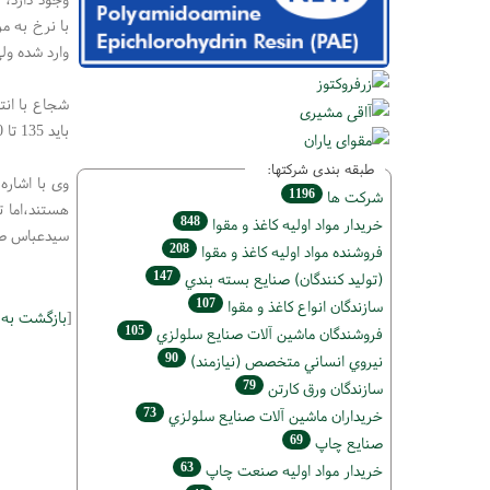
وارد شده ولی با دلار 80 هزار توم
باید 135 تا 140(دوروقی 50 در 70) فروخته شود؟ نه زینکی اخیراً وارد کشور شده و نه ارزی از بانک مرکزی برای واردات آن گرفته شده است.
طبقه بندی شرکتها:
وی با اشار
1196
شركت ها
هستند،‌اما 
848
خريدار مواد اوليه كاغذ و مقوا
سید‌عباس ص
208
فروشنده مواد اوليه كاغذ و مقوا
147
(تولید كنندگان) صنايع بسته بندي
107
سازندگان انواع کاغذ و مقوا
[
بازگشت به
105
فروشندگان ماشين آلات صنايع سلولزي
90
نيروي انساني متخصص (نیازمند)
79
سازندگان ورق كارتن
73
خریداران ماشين آلات صنايع سلولزي
69
صنايع چاپ
63
خريدار مواد اوليه صنعت چاپ