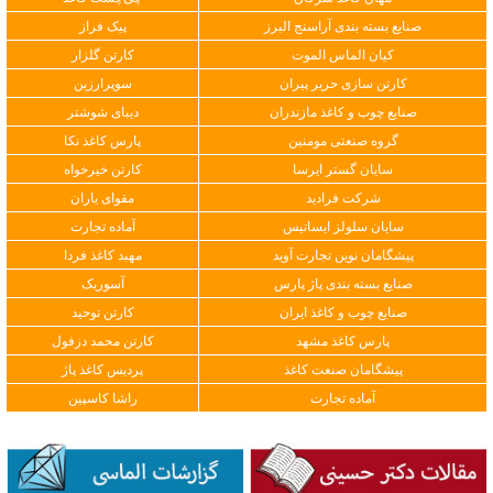
صنایع بسته بندی آراسنج البرز
پیک فراز
کیان الماس الموت
کارتن گلزار
کارتن سازی حریر پیران
سوپرارزین
صنایع چوب و کاغذ مازندران
دیبای شوشتر
گروه صنعتی مومنین
پارس کاغذ نکا
سایان گستر ایرسا
کارتن خیرخواه
شرکت فرادید
مقوای یاران
سایان سلولز ایساتیس
آماده تجارت
پیشگامان نوین تجارت آوید
مهبد کاغذ فردا
صنایع بسته بندی پاژ پارس
آسوریک
صنایع چوب و کاغذ ایران
کارتن توحید
پارس کاغذ مشهد
کارتن محمد دزفول
پیشگامان صنعت کاغذ
پردیس کاغذ پاژ
آماده تجارت
راشا کاسپین