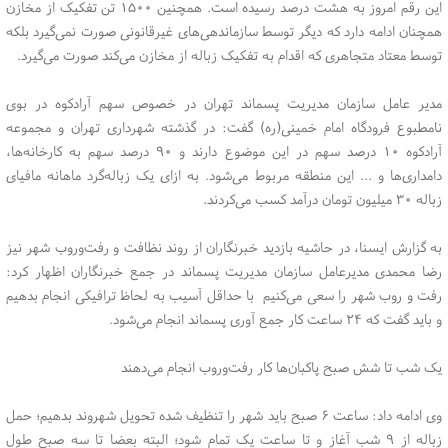
این رقم امروز به هشت درصد رسیده است. همچنین ۱۵۰۰ تن تفکیک از مخازن
همچنان ادامه دارد که دیگر توسط سازماندهی‌های غیرقانونی صورت نمی‌گیرد بلکه
توسط معتاد متجاهری که اقدام به تفکیک زباله از مخازن می‌کند صورت می‌گیرد.
مدیر عامل سازمان مدیریت پسماند تهران در خصوص سهم آرادکوه در بوی
نامطبوع فرودگاه امام خمینی(ره) گفت: در گذشته شهرداری تهران و مجموعه
آرادکوه ۱۰ درصد سهم در این موضوع دارند و ۹۰ درصد سهم به کارخانه‌ها،
دامداری‌ها و ... این منطقه مربوط می‌شود. به ازای یک زباله‌گرد ماهانه مافیای
زباله ۳۰ میلیون تومان درآمد کسب می‌کردند.
به گزارش ایسنا، در حاشیه بازدید خبرنگاران از روند نظافت و رفت‌وروب شهر نیز
رضا محمدی مدیرعامل سازمان مدیریت پسماند در جمع خبرنگاران اظهار کرد:
رفت و روب شهر را سعی می‌کنیم با حداقل آسیب به لحاظ ترافیکی انجام بدهیم
و باید گفت که ۲۴ ساعت کار جمع آوری پسماند انجام می‌شود.
یک شب تا شش صبح پاکبان‌ها کار رفت‌وروب انجام می‌دهند
وی ادامه داد: ساعت ۶ صبح باید شهر را تنظیف شده تحویل شهروند بدهیم؛ حمل
زباله از ۹ شب آغاز و تا ساعت یک تمام شود؛ البته بعضا تا سه صبح طول