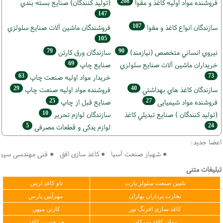
208
فروشنده مواد اوليه كاغذ و مقوا
(تولید كنندگان) صنايع بسته بندي
147
107
سازندگان انواع کاغذ و مقوا
فروشندگان ماشين آلات صنايع سلولزي
105
79
90
نيروي انساني متخصص (نیازمند)
سازندگان ورق كارتن
69
خریداران ماشين آلات صنايع سلولزي
صنايع چاپ
63
73
خريدار مواد اوليه صنعت چاپ
29
40
سازندگان كاغذ هاي بهداشتي
فروشنده مواد اوليه صنعت چاپ
25
27
فروشنده مواد شیمیایی
صنايع قبل از چاپ
10
(تولید كنندگان ) صنايع تبديلي كاغذ
سازندگان لوازم تحریر
5
24
لوازم یدکی و قطعات مصرفی
اعضا جدید:
● شهباز صنعت آسیا ● کاغذ سازی افق ● فنی مهندسی سپهر کویر 
تبلیغات متنی
تامین صنعت سلولز پارت
تاو کاغذ ارس
تجارت پردازان بهاران
مهرآیین پارس
کاغذ سازی افرنگ نور
کارتن میهن
مهان کاغذ سرکان
چی‌چست کاغذ