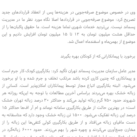
وی در خصوص موضوع صرفه‌جویی در هزینه‌ها پس از انعقاد قراردادهای جدید
تصریح کرد: موضوع صرفه‌جویی در قراردادها اصلا نگاه مورد نظر ما در مدیریت
پسماند نیست. بی‌تردید خدمات شهری تماما هزینه است. ما حقوق پاکبان‌ها را از
حداقل هشت میلیون تومان به ۱۲ تا ۱۵ میلیون تومان افزایش دادیم و این
موضوع از بهمن‌ماه و اسفندماه اعمال شد.
برخورد با پیمانکارانی که از کودکان بهره بگیرند
مدیر عامل سازمان مدیریت پسماند تهران تأکید کرد: بکارگیری کودک کار جرم است
و پیمانکاری که چنین کاری کرده باشد مرتکب تخلف و جرم شده و با او برخورد
می‌شود. البته بکارگیری اتباع مجاز توسط پیمانکاران امکان‌پذیر است. کسانی از
زباله خشک بهره می‌بردند براساس آخرین مطالعات با توجه به این‌که روزانه هر
شهروند حدود ۷۵۰ گرم زباله تولید می‌کند و حداکثر ۳۰ درصد زباله تهران خشک
است؛ در بهترین حالت از طریق بکارگیری سامانه نوماند و ام آر اف‌ها حداکثر ۱۵
درصد این زباله تفکیک می‌شود. ۱۵۰۰ تن زباله خشک وجود دارد که متاسفانه به
دست مافیای زباله می‌افتاد و از طریق بکارگیری کولی کتفی‌ها این زباله را از
مخازن جمع‌آوری می‌کردند و چهره شهر را بهم می‌زدند. حدود ۶۰۰۰ زباله‌گرد در
تهران فعال بود؛ اما با افزایش ۱۰ درصدی که میزان زباله در فروردین‌ماه امسال