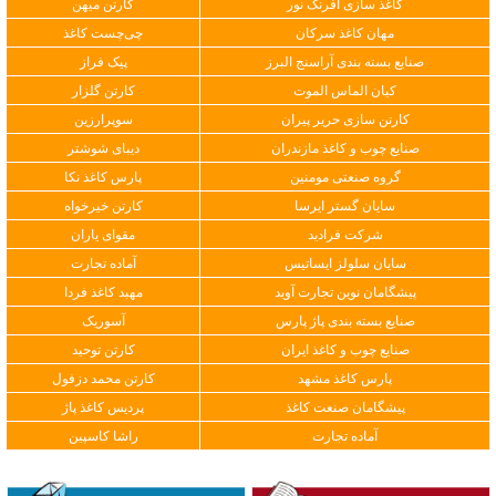
کاغذ سازی افرنگ نور
کارتن میهن
مهان کاغذ سرکان
چی‌چست کاغذ
صنایع بسته بندی آراسنج البرز
پیک فراز
کیان الماس الموت
کارتن گلزار
کارتن سازی حریر پیران
سوپرارزین
صنایع چوب و کاغذ مازندران
دیبای شوشتر
گروه صنعتی مومنین
پارس کاغذ نکا
سایان گستر ایرسا
کارتن خیرخواه
شرکت فرادید
مقوای یاران
سایان سلولز ایساتیس
آماده تجارت
پیشگامان نوین تجارت آوید
مهبد کاغذ فردا
صنایع بسته بندی پاژ پارس
آسوریک
صنایع چوب و کاغذ ایران
کارتن توحید
پارس کاغذ مشهد
کارتن محمد دزفول
پیشگامان صنعت کاغذ
پردیس کاغذ پاژ
آماده تجارت
راشا کاسپین