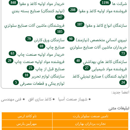
848
1196
شركت ها
خريدار مواد اوليه كاغذ و مقوا
208
فروشنده مواد اوليه كاغذ و مقوا
(تولید كنندگان) صنايع بسته بندي
147
107
سازندگان انواع کاغذ و مقوا
فروشندگان ماشين آلات صنايع سلولزي
105
79
90
نيروي انساني متخصص (نیازمند)
سازندگان ورق كارتن
69
خریداران ماشين آلات صنايع سلولزي
صنايع چاپ
63
73
خريدار مواد اوليه صنعت چاپ
29
40
سازندگان كاغذ هاي بهداشتي
فروشنده مواد اوليه صنعت چاپ
25
27
فروشنده مواد شیمیایی
صنايع قبل از چاپ
10
(تولید كنندگان ) صنايع تبديلي كاغذ
سازندگان لوازم تحریر
5
24
لوازم یدکی و قطعات مصرفی
اعضا جدید:
● شهباز صنعت آسیا ● کاغذ سازی افق ● فنی مهندسی سپهر 
تبلیغات متنی
تامین صنعت سلولز پارت
تاو کاغذ ارس
تجارت پردازان بهاران
مهرآیین پارس