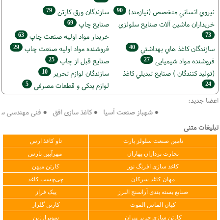
79
90
نيروي انساني متخصص (نیازمند)
سازندگان ورق كارتن
69
خریداران ماشين آلات صنايع سلولزي
صنايع چاپ
63
73
خريدار مواد اوليه صنعت چاپ
29
40
سازندگان كاغذ هاي بهداشتي
فروشنده مواد اوليه صنعت چاپ
25
27
فروشنده مواد شیمیایی
صنايع قبل از چاپ
10
(تولید كنندگان ) صنايع تبديلي كاغذ
سازندگان لوازم تحریر
5
24
لوازم یدکی و قطعات مصرفی
اعضا جدید:
● شهباز صنعت آسیا ● کاغذ سازی افق ● فنی مهندسی سپهر 
تبلیغات متنی
تامین صنعت سلولز پارت
تاو کاغذ ارس
تجارت پردازان بهاران
مهرآیین پارس
کاغذ سازی افرنگ نور
کارتن میهن
مهان کاغذ سرکان
چی‌چست کاغذ
صنایع بسته بندی آراسنج البرز
پیک فراز
کیان الماس الموت
کارتن گلزار
کارتن سازی حریر پیران
سوپرارزین