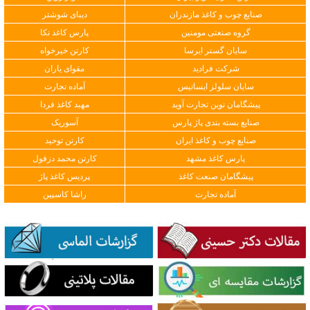
صنایع چوب و کاغذ مازندران
دیبای شوشتر
گروه صنعتی مومنین
پارس کاغذ نکا
سایان گستر ایرسا
کارتن خیرخواه
شرکت فرادید
مقوای یاران
سایان سلولز ایساتیس
آماده تجارت
پیشگامان نوین تجارت آوید
مهبد کاغذ فردا
صنایع بسته بندی پاژ پارس
آسوریک
صنایع چوب و کاغذ ایران
کارتن توحید
پارس کاغذ مشهد
کارتن محمد دزفول
پیشگامان صنعت کاغذ
پردیس کاغذ پاژ
آماده تجارت
راشا کاسپین