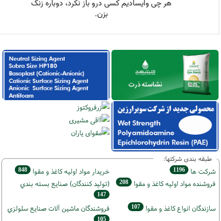
طبقه بندی شرکتها:
848
1196
شركت ها
خريدار مواد اوليه كاغذ و مقوا
208
فروشنده مواد اوليه كاغذ و مقوا
(تولید كنندگان) صنايع بسته بندي
147
107
سازندگان انواع کاغذ و مقوا
فروشندگان ماشين آلات صنايع سلولزي
105