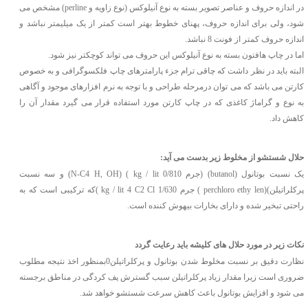
در اندازه حروف و عناصر تصویر بسته به نوع آنیلوکس (نوع زاویه و perline) مشخص می
شود، ولی برای اندازه حروف، پهنای خطوط بهتر است کمتر از یک میلیمتر نباشد و
اندازه حروف کمتر از فونت 8 نباشد
.
اما در چاپ هافتون بسته به نوع آنیلوکس این حروف می تواند کوچکتر نیز شود
.
البته باید در نظر داشت که چاقی ترام جزء پارامترهای چاپ فلکسوگرافی و به خصوص
کارتن می باشد که می توان درمرحله طراحی و با توجه به نرم افزارهای موجود و آگاهی
به نوع و گراماژ کاغذی که در چاپ کارتن مورد استفاده قرار می گیرد مقدار آن را
کاهش داد
.
حلال شستشو از مخلوط زیر بدست می آید:
یک نسبت بوتانول (butanol) (جرم 0/810 kg / lit ) (N-C4 H, OH) و سه نسبت
پرکلراتیلن)(perchloro ethy len ) جرم 1/630 kg / lit 4 C2 Cl )که ترکیبی است که به
راحتی تبخیر شده و دارای بخارات بیهوش کننده است.
نکات زیر در مورد حلال های کلیشه باید رعایت گردد
نظارت دقیق بر نسبت مخلوط شدن بوتانول و پرکلراتیلن0بمنظور اخذ نتیجه مطلوب
ضروری است زیرا مقدار زیاد پرکلراتیلن سبب گسترش پف کردگی در مناطق برجسته
می شود و افزایش بوتانول باعث کاهش سرعت شستشو خواهد شد.