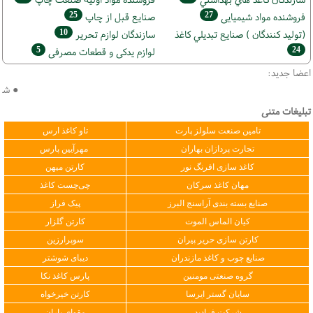
25
27
فروشنده مواد شیمیایی
صنايع قبل از چاپ
10
(تولید كنندگان ) صنايع تبديلي كاغذ
سازندگان لوازم تحریر
5
24
لوازم یدکی و قطعات مصرفی
اعضا جدید:
● شهباز
تبلیغات متنی
تامین صنعت سلولز پارت
تاو کاغذ ارس
تجارت پردازان بهاران
مهرآیین پارس
کاغذ سازی افرنگ نور
کارتن میهن
مهان کاغذ سرکان
چی‌چست کاغذ
صنایع بسته بندی آراسنج البرز
پیک فراز
کیان الماس الموت
کارتن گلزار
کارتن سازی حریر پیران
سوپرارزین
صنایع چوب و کاغذ مازندران
دیبای شوشتر
گروه صنعتی مومنین
پارس کاغذ نکا
سایان گستر ایرسا
کارتن خیرخواه
شرکت فرادید
مقوای یاران