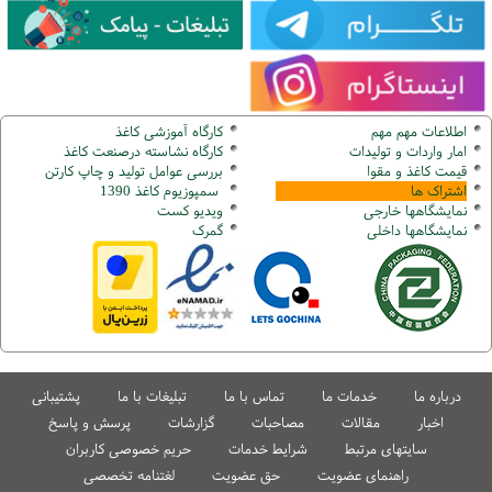
اطلاعات مهم مهم
کارگاه آموزشی کاغذ
امار واردات و تولیدات
کارگاه نشاسته درصنعت کاغذ
قیمت کاغذ و مقوا
بررسی عوامل تولید و چاپ کارتن
اشتراک ها
سمپوزیوم کاغذ 1390
نمایشگاهها
خارجی
ویدیو کست
نمایشگاهها
داخلی
گ
مرک
درباره ما
خدمات ما
تماس با ما
تبلیغات با ما
پشتیبانی
اخبار
مقالات
مصاحبات
گزارشات
پرسش و پاسخ
سایتهای مرتبط
شرایط خدمات
حریم خصوصی کاربران
راهنمای عضویت
حق عضویت
لغتنامه تخصصی