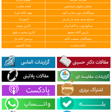
سایان سلولز ایساتیس
آماده تجارت
پیشگامان نوین تجارت آوید
مهبد کاغذ فردا
صنایع بسته بندی پاژ پارس
آسوریک
صنایع چوب و کاغذ ایران
کارتن توحید
پارس کاغذ مشهد
کارتن محمد دزفول
پیشگامان صنعت کاغذ
پردیس کاغذ پاژ
آماده تجارت
راشا کاسپین