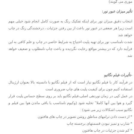
موری می گویند)
تأثیر میزان عبور نور:
انتخاب دقیق میزان نور برای اینکه تفکیک رنگ به صورت کامل انجام شود خیلی مهم
است زیرا هر ضعفی در عبور نور باعث از بین رفتن جزئیات ، درخشندگی رنگ در چاپ
خواهد شد
شدت نامناسب نور برای تهیه پلیت احتیاج به شرایط خاصی در چاپ و علم کافی به این
فرآیند دارد که در بیشتر مواقع رعایت نگردیده و باعث چاپ نامطلوب و ضعیف خواهد
شد.
-تأثیرات فیلم نگاتیو
در فرآیند کار با فیلم نگاتیو نیاز است که از فیلم نگاتیو با دانسیته بالا بعنوان ارژینال
استفاده کنیم چون برای کیفیت پلیت های چاپ ضروری است
در عمل کپی در زمان نوردهی اصلی،فیلم نگاتیو باید بر روی سطح حساس پلیت قرار
گیرد و هوا بین آنها کاملا" تخلیه شود (وکیوم نامناسب یا باقی ماندن هوا بین فیلم و
نگاتیو سبب اشکالات زیر می شود) :
* از دست دادن ترامهای مناطق روشن تصویر در چاپ های هافتون
* شارپ و تمیز نبودن قسمتهای برجسته چاپ
* کم شدن جزئیات در چاپ هافتون