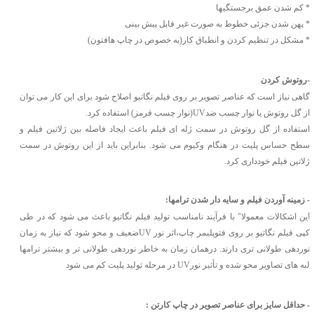
* کم شدن عمق برجستگیها
* پهن شدن جزئی خطوط به صورت غیر قابل پیش بینی
* مشکل در تنظیم کردن و انطباق کار(به خصوص در چاپ هافتون)
-روتوش کردن
گاهی نیاز است که عناصر تصویر بر روی فیلم نگاتیو اصلاح شود برای این کار می توان
از گل روتوش یا نوار چسب ضدUV(نوار چسب قرمز) استفاده کرد
.
استفاده از گل روتوش در سمت ژله ای فیلم باعث ایجاد فاصله بین ژلاتین فیلم و
سطح حساس پلیت در هنگام وکیوم می شود
.
بنابراین باید از این روتوش در سمت
ژلاتین فیلم خودداری کرد
.
- زمینه آوردن فیلم و سایه دار شدن ترامها:
ا
ین اشکالات معمولا" با فرآیند نامناسب تولید فیلم نگاتیو باعث می شود که در طی
کپی فیلم نگاتیو بر روی فتوپلیمر چاپ،اثر نور UVضعیف و محو شود که نیاز به زمان
نوردهی طولانی تری دارند. درهمان زمان به خاطر نوردهی طولانی تر و بیشتر ترامها
لبه های تصاویر محو شده و تأثیر نورUV در مرحله تولید پلیت کم می شود
- حداقل سایز برای عناصر تصویر در چاپ کارتن :