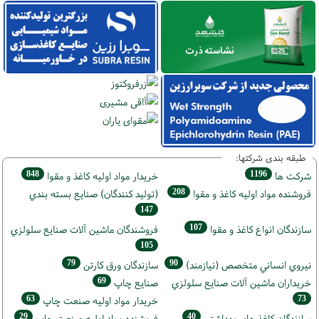
طبقه بندی شرکتها:
848
1196
شركت ها
خريدار مواد اوليه كاغذ و مقوا
208
فروشنده مواد اوليه كاغذ و مقوا
(تولید كنندگان) صنايع بسته بندي
147
107
سازندگان انواع کاغذ و مقوا
فروشندگان ماشين آلات صنايع سلولزي
105
79
90
نيروي انساني متخصص (نیازمند)
سازندگان ورق كارتن
69
خریداران ماشين آلات صنايع سلولزي
صنايع چاپ
63
73
خريدار مواد اوليه صنعت چاپ
29
40
سازندگان كاغذ هاي بهداشتي
فروشنده مواد اوليه صنعت چاپ