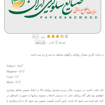
رای:
۳.۰۰
توسط
۱
کاربر -
رای دهید
در چاپ کارتن مقدار زوایای رنگهای مختلف به شرح زیر می باشد:
˚
Yellow= 82/5
˚
Magenta= 67/5
˚
Cyan= 7/5
˚
Black= 37/5
باید دقت داشت در صورت بکار نبردن صحیح زوایای بالا در ایجاد تصویر شاهد پیچازی
خواهیم بود (هر گاه زوایای چاپ به درستی انتخاب نشوند ترامها به صورت نامنظم در
کنار هم چیده می شود که باعث پایین آمدن کیفیت تصویر می شود که به آن پیچازی یا