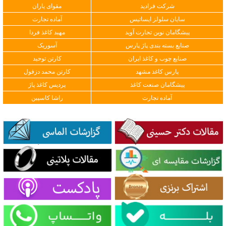
شرکت فرادید
مقوای یاران
سایان سلولز ایساتیس
آماده تجارت
پیشگامان نوین تجارت آوید
مهبد کاغذ فردا
صنایع بسته بندی پاژ پارس
آسوریک
صنایع چوب و کاغذ ایران
کارتن توحید
پارس کاغذ مشهد
کارتن محمد دزفول
پیشگامان صنعت کاغذ
پردیس کاغذ پاژ
آماده تجارت
راشا کاسپین