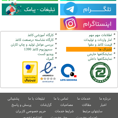
اطلاعات مهم مهم
کارگاه آموزشی کاغذ
امار واردات و تولیدات
کارگاه نشاسته درصنعت کاغذ
قیمت کاغذ و مقوا
بررسی عوامل تولید و چاپ کارتن
اشتراک ها
سمپوزیوم کاغذ 1390
نمایشگاهها
خارجی
ویدیو کست
نمایشگاهها
داخلی
گ
مرک
درباره ما
خدمات ما
تماس با ما
تبلیغات با ما
پشتیبانی
اخبار
مقالات
مصاحبات
گزارشات
پرسش و پاسخ
سایتهای مرتبط
شرایط خدمات
حریم خصوصی کاربران
راهنمای عضویت
حق عضویت
لغتنامه تخصصی