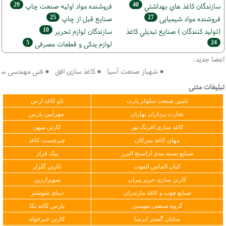
29
40
سازندگان كاغذ هاي بهداشتي
فروشنده مواد اوليه صنعت چاپ
25
27
فروشنده مواد شیمیایی
صنايع قبل از چاپ
10
(تولید كنندگان ) صنايع تبديلي كاغذ
سازندگان لوازم تحریر
5
24
لوازم یدکی و قطعات مصرفی
اعضا جدید:
● شهباز صنعت آسیا ● کاغذ سازی افق ● فنی مهندسی سپهر ک
تبلیغات متنی
تامین صنعت سلولز پارت
تاو کاغذ ارس
تجارت پردازان بهاران
مهرآیین پارس
کاغذ سازی افرنگ نور
کارتن میهن
مهان کاغذ سرکان
چی‌چست کاغذ
صنایع بسته بندی آراسنج البرز
پیک فراز
کیان الماس الموت
کارتن گلزار
کارتن سازی حریر پیران
سوپرارزین
صنایع چوب و کاغذ مازندران
دیبای شوشتر
گروه صنعتی مومنین
پارس کاغذ نکا
سایان گستر ایرسا
کارتن خیرخواه