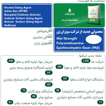
[
بازگشت به فهرست
]
طبقه بندی شرکتها:
848
1196
شركت ها
خريدار مواد اوليه كاغذ و مقوا
208
فروشنده مواد اوليه كاغذ و مقوا
(تولید كنندگان) صنايع بسته بندي
147
107
سازندگان انواع کاغذ و مقوا
فروشندگان ماشين آلات صنايع سلولزي
105
79
90
نيروي انساني متخصص (نیازمند)
سازندگان ورق كارتن
69
خریداران ماشين آلات صنايع سلولزي
صنايع چاپ
63
73
خريدار مواد اوليه صنعت چاپ