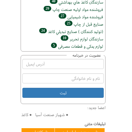
40
سازندگان كاغذ هاي بهداشتي
29
فروشنده مواد اوليه صنعت چاپ
27
فروشنده مواد شیمیایی
25
صنايع قبل از چاپ
24
(تولید كنندگان ) صنايع تبديلي كاغذ
10
سازندگان لوازم تحریر
5
لوازم یدکی و قطعات مصرفی
عضویت در خبرنامه
اعضا جدید:
● شهباز صنعت آسیا ● کاغذ سازی افق ● فنی 
تبلیغات متنی
تامین صنعت سلولز پارت
تاو کاغذ ارس