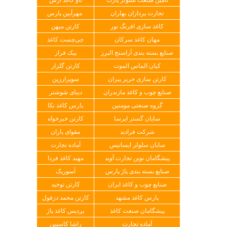
تجارت پردازان بهاران
مهرآیین پارس
کاغذ سازی افرنگ نور
کارتن میهن
مهان کاغذ سرکان
چی‌چست کاغذ
صنایع بسته بندی آراسنج البرز
پیک فراز
کیان الماس الموت
کارتن گلزار
کارتن سازی حریر پیران
سوپرارزین
صنایع چوب و کاغذ مازندران
دیبای شوشتر
گروه صنعتی مومنین
پارس کاغذ نکا
سایان گستر ایرسا
کارتن خیرخواه
شرکت فرادید
مقوای یاران
سایان سلولز ایساتیس
آماده تجارت
پیشگامان نوین تجارت آوید
مهبد کاغذ فردا
صنایع بسته بندی پاژ پارس
آسوریک
صنایع چوب و کاغذ ایران
کارتن توحید
پارس کاغذ مشهد
کارتن محمد دزفول
پیشگامان صنعت کاغذ
پردیس کاغذ پاژ
آماده تجارت
راشا کاسپین