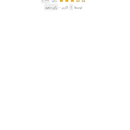
رای:
۳.۰۰
توسط
۱
کاربر -
رای دهید