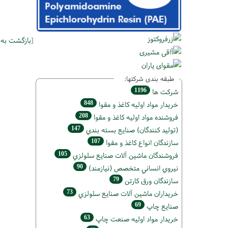
[
بازگشت به
طبقه بندی شرکتها:
1196
شركت ها
848
خريدار مواد اوليه كاغذ و مقوا
208
فروشنده مواد اوليه كاغذ و مقوا
147
(تولید كنندگان) صنايع بسته بندي
107
سازندگان انواع کاغذ و مقوا
105
فروشندگان ماشين آلات صنايع سلولزي
90
نيروي انساني متخصص (نیازمند)
79
سازندگان ورق كارتن
73
خریداران ماشين آلات صنايع سلولزي
69
صنايع چاپ
63
خريدار مواد اوليه صنعت چاپ