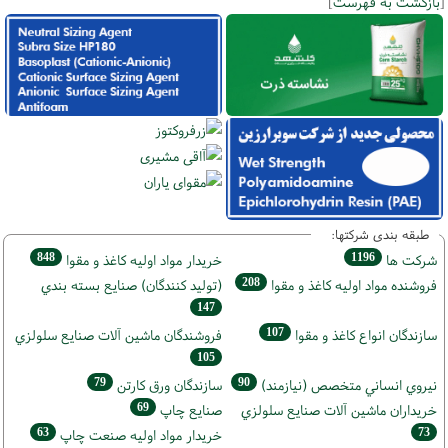
[
بازگشت به فهرست
]
طبقه بندی شرکتها:
848
1196
شركت ها
خريدار مواد اوليه كاغذ و مقوا
208
فروشنده مواد اوليه كاغذ و مقوا
(تولید كنندگان) صنايع بسته بندي
147
107
سازندگان انواع کاغذ و مقوا
فروشندگان ماشين آلات صنايع سلولزي
105
79
90
نيروي انساني متخصص (نیازمند)
سازندگان ورق كارتن
69
خریداران ماشين آلات صنايع سلولزي
صنايع چاپ
63
73
خريدار مواد اوليه صنعت چاپ