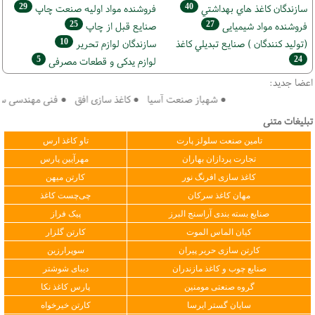
29
40
سازندگان كاغذ هاي بهداشتي
فروشنده مواد اوليه صنعت چاپ
25
27
فروشنده مواد شیمیایی
صنايع قبل از چاپ
10
(تولید كنندگان ) صنايع تبديلي كاغذ
سازندگان لوازم تحریر
5
24
لوازم یدکی و قطعات مصرفی
اعضا جدید:
● شهباز صنعت آسیا ● کاغذ سازی افق ● فنی مهندسی سپهر ک
تبلیغات متنی
تامین صنعت سلولز پارت
تاو کاغذ ارس
تجارت پردازان بهاران
مهرآیین پارس
کاغذ سازی افرنگ نور
کارتن میهن
مهان کاغذ سرکان
چی‌چست کاغذ
صنایع بسته بندی آراسنج البرز
پیک فراز
کیان الماس الموت
کارتن گلزار
کارتن سازی حریر پیران
سوپرارزین
صنایع چوب و کاغذ مازندران
دیبای شوشتر
گروه صنعتی مومنین
پارس کاغذ نکا
سایان گستر ایرسا
کارتن خیرخواه