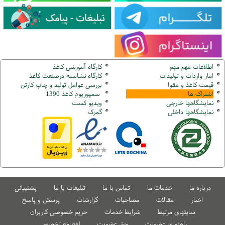
اطلاعات مهم مهم
کارگاه آموزشی کاغذ
امار واردات و تولیدات
کارگاه نشاسته درصنعت کاغذ
قیمت کاغذ و مقوا
بررسی عوامل تولید و چاپ کارتن
اشتراک ها
سمپوزیوم کاغذ 1390
نمایشگاهها
خارجی
ویدیو کست
نمایشگاهها
داخلی
گ
مرک
درباره ما
خدمات ما
تماس با ما
تبلیغات با ما
پشتیبانی
اخبار
مقالات
مصاحبات
گزارشات
پرسش و پاسخ
سایتهای مرتبط
شرایط خدمات
حریم خصوصی کاربران
راهنمای عضویت
حق عضویت
لغتنامه تخصصی