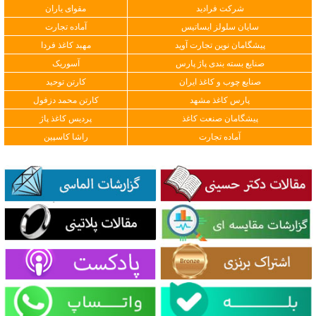
شرکت فرادید
مقوای یاران
سایان سلولز ایساتیس
آماده تجارت
پیشگامان نوین تجارت آوید
مهبد کاغذ فردا
صنایع بسته بندی پاژ پارس
آسوریک
صنایع چوب و کاغذ ایران
کارتن توحید
پارس کاغذ مشهد
کارتن محمد دزفول
پیشگامان صنعت کاغذ
پردیس کاغذ پاژ
آماده تجارت
راشا کاسپین