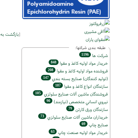
[
بازگشت به
طبقه بندی شرکتها:
1196
شركت ها
848
خريدار مواد اوليه كاغذ و مقوا
208
فروشنده مواد اوليه كاغذ و مقوا
147
(تولید كنندگان) صنايع بسته بندي
107
سازندگان انواع کاغذ و مقوا
105
فروشندگان ماشين آلات صنايع سلولزي
90
نيروي انساني متخصص (نیازمند)
79
سازندگان ورق كارتن
73
خریداران ماشين آلات صنايع سلولزي
69
صنايع چاپ
63
خريدار مواد اوليه صنعت چاپ