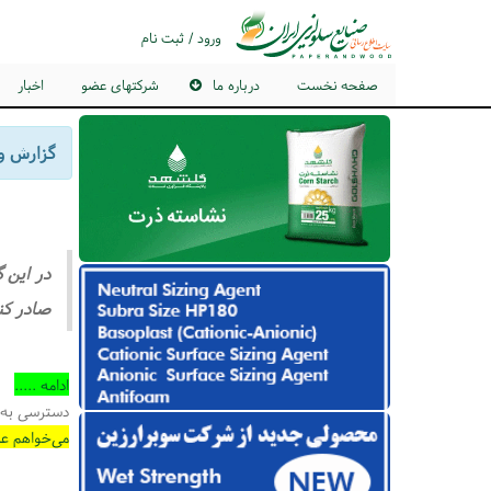
ورود / ثبت نام
صفحه نخست
درباره ما
شرکتهای عضو
اخبار
گزارش وا
در این 
صادر کن
ادامه .....
دسترسی به 
می‌خواهم عض