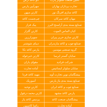
تجارت پردازان بهاران
مهرآیین پارس
کاغذ سازی افرنگ نور
کارتن میهن
مهان کاغذ سرکان
چی‌چست کاغذ
صنایع بسته بندی آراسنج البرز
پیک فراز
کیان الماس الموت
کارتن گلزار
کارتن سازی حریر پیران
سوپرارزین
صنایع چوب و کاغذ مازندران
دیبای شوشتر
گروه صنعتی مومنین
پارس کاغذ نکا
سایان گستر ایرسا
کارتن خیرخواه
شرکت فرادید
مقوای یاران
سایان سلولز ایساتیس
آماده تجارت
پیشگامان نوین تجارت آوید
مهبد کاغذ فردا
صنایع بسته بندی پاژ پارس
آسوریک
صنایع چوب و کاغذ ایران
کارتن توحید
پارس کاغذ مشهد
کارتن محمد دزفول
پیشگامان صنعت کاغذ
پردیس کاغذ پاژ
آماده تجارت
راشا کاسپین