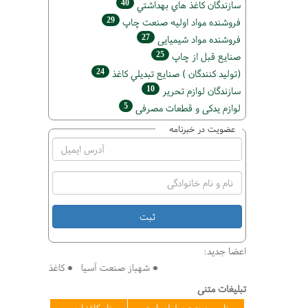
40
سازندگان كاغذ هاي بهداشتي
29
فروشنده مواد اوليه صنعت چاپ
27
فروشنده مواد شیمیایی
25
صنايع قبل از چاپ
24
(تولید كنندگان ) صنايع تبديلي كاغذ
10
سازندگان لوازم تحریر
5
لوازم یدکی و قطعات مصرفی
عضویت در خبرنامه
اعضا جدید:
● شهباز صنعت آسیا ● کاغذ سازی افق ● فنی
تبلیغات متنی
تامین صنعت سلولز پارت
تاو کاغذ ارس