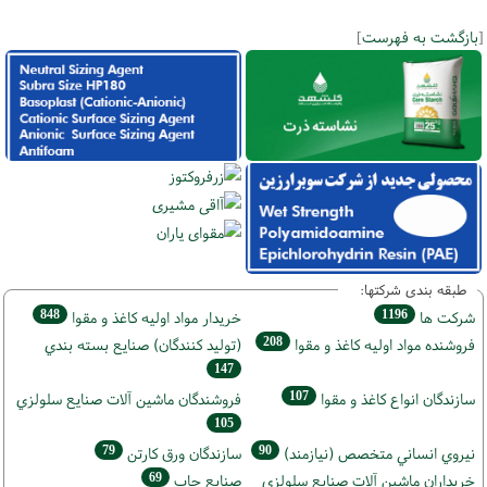
[
بازگشت به فهرست
]
طبقه بندی شرکتها:
848
1196
شركت ها
خريدار مواد اوليه كاغذ و مقوا
208
فروشنده مواد اوليه كاغذ و مقوا
(تولید كنندگان) صنايع بسته بندي
147
107
سازندگان انواع کاغذ و مقوا
فروشندگان ماشين آلات صنايع سلولزي
105
79
90
نيروي انساني متخصص (نیازمند)
سازندگان ورق كارتن
69
خریداران ماشين آلات صنايع سلولزي
صنايع چاپ