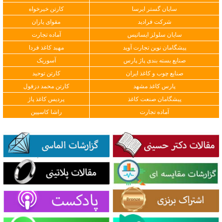
سایان گستر ایرسا
کارتن خیرخواه
شرکت فرادید
مقوای یاران
سایان سلولز ایساتیس
آماده تجارت
پیشگامان نوین تجارت آوید
مهبد کاغذ فردا
صنایع بسته بندی پاژ پارس
آسوریک
صنایع چوب و کاغذ ایران
کارتن توحید
پارس کاغذ مشهد
کارتن محمد دزفول
پیشگامان صنعت کاغذ
پردیس کاغذ پاژ
آماده تجارت
راشا کاسپین