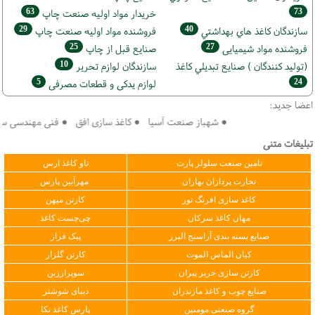
63
73
خريدار مواد اوليه صنعت چاپ
29
40
سازندگان كاغذ هاي بهداشتي
فروشنده مواد اوليه صنعت چاپ
25
27
فروشنده مواد شیمیایی
صنايع قبل از چاپ
10
(تولید كنندگان ) صنايع تبديلي كاغذ
سازندگان لوازم تحریر
5
24
لوازم یدکی و قطعات مصرفی
اعضا جدید:
● شهباز صنعت آسیا ● کاغذ سازی افق ● فنی مهندسی سپهر ک
تبلیغات متنی
تامین صنعت سلولز پارت
تاو کاغذ ارس
تجارت پردازان بهاران
مهرآیین پارس
کاغذ سازی افرنگ نور
کارتن میهن
مهان کاغذ سرکان
چی‌چست کاغذ
صنایع بسته بندی آراسنج البرز
پیک فراز
کیان الماس الموت
کارتن گلزار
کارتن سازی حریر پیران
سوپرارزین
صنایع چوب و کاغذ مازندران
دیبای شوشتر
گروه صنعتی مومنین
پارس کاغذ نکا