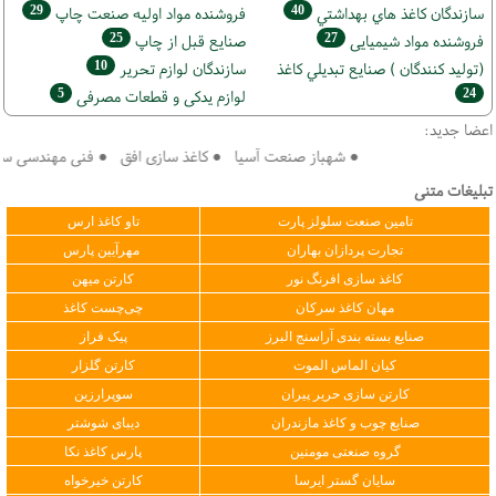
29
40
سازندگان كاغذ هاي بهداشتي
فروشنده مواد اوليه صنعت چاپ
25
27
فروشنده مواد شیمیایی
صنايع قبل از چاپ
10
(تولید كنندگان ) صنايع تبديلي كاغذ
سازندگان لوازم تحریر
5
24
لوازم یدکی و قطعات مصرفی
اعضا جدید:
● شهباز صنعت آسیا ● کاغذ سازی افق ● فنی مهندسی سپهر ک
تبلیغات متنی
تامین صنعت سلولز پارت
تاو کاغذ ارس
تجارت پردازان بهاران
مهرآیین پارس
کاغذ سازی افرنگ نور
کارتن میهن
مهان کاغذ سرکان
چی‌چست کاغذ
صنایع بسته بندی آراسنج البرز
پیک فراز
کیان الماس الموت
کارتن گلزار
کارتن سازی حریر پیران
سوپرارزین
صنایع چوب و کاغذ مازندران
دیبای شوشتر
گروه صنعتی مومنین
پارس کاغذ نکا
سایان گستر ایرسا
کارتن خیرخواه