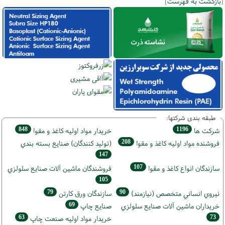
[
بازگشت به فهرست
]
طبقه بندی شرکتها:
848
1196
شركت ها
خريدار مواد اوليه كاغذ و مقوا
208
فروشنده مواد اوليه كاغذ و مقوا
(تولید كنندگان) صنايع بسته بندي
147
107
سازندگان انواع کاغذ و مقوا
فروشندگان ماشين آلات صنايع سلولزي
105
79
90
نيروي انساني متخصص (نیازمند)
سازندگان ورق كارتن
69
خریداران ماشين آلات صنايع سلولزي
صنايع چاپ
63
73
خريدار مواد اوليه صنعت چاپ