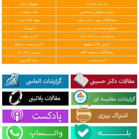
شرکت فرادید
مقوای یاران
سایان سلولز ایساتیس
آماده تجارت
پیشگامان نوین تجارت آوید
مهبد کاغذ فردا
صنایع بسته بندی پاژ پارس
آسوریک
صنایع چوب و کاغذ ایران
کارتن توحید
پارس کاغذ مشهد
کارتن محمد دزفول
پیشگامان صنعت کاغذ
پردیس کاغذ پاژ
آماده تجارت
راشا کاسپین