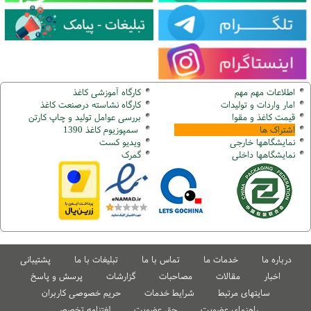
اطلاعات مهم مهم
کارگاه آموزشی کاغذ
امار واردات و تولیدات
کارگاه نشاسته درصنعت کاغذ
قیمت کاغذ و مقوا
بررسی عوامل تولید و چاپ کارتن
اشتراک ها
سمپوزیوم کاغذ 1390
نمایشگاهها
خارجی
ویدیو کست
نمایشگاهها
داخلی
گ
مرک
درباره ما
خدمات ما
تماس با ما
تبلیغات با ما
پشتیبانی
اخبار
مقالات
مصاحبات
گزارشات
پرسش و پاسخ
سایتهای مرتبط
شرایط خدمات
حریم خصوصی کاربران
راهنمای عضویت
حق عضویت
لغتنامه تخصصی