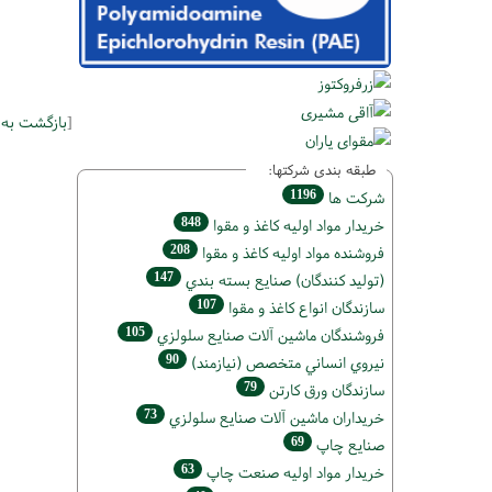
[
بازگشت به
طبقه بندی شرکتها:
1196
شركت ها
848
خريدار مواد اوليه كاغذ و مقوا
208
فروشنده مواد اوليه كاغذ و مقوا
147
(تولید كنندگان) صنايع بسته بندي
107
سازندگان انواع کاغذ و مقوا
105
فروشندگان ماشين آلات صنايع سلولزي
90
نيروي انساني متخصص (نیازمند)
79
سازندگان ورق كارتن
73
خریداران ماشين آلات صنايع سلولزي
69
صنايع چاپ
63
خريدار مواد اوليه صنعت چاپ