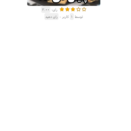
رای:
۳.۰۰
توسط
۱
کاربر -
رای دهید