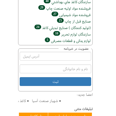
40
سازندگان كاغذ هاي بهداشتي
29
فروشنده مواد اوليه صنعت چاپ
27
فروشنده مواد شیمیایی
25
صنايع قبل از چاپ
24
(تولید كنندگان ) صنايع تبديلي كاغذ
10
سازندگان لوازم تحریر
5
لوازم یدکی و قطعات مصرفی
عضویت در خبرنامه
اعضا جدید:
● شهباز صنعت آسیا ● کاغذ سازی افق ● فنی م
تبلیغات متنی
تامین صنعت سلولز پارت
تاو کاغذ ارس