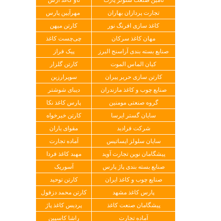
تجارت پردازان بهاران
مهرآیین پارس
کاغذ سازی افرنگ نور
کارتن میهن
مهان کاغذ سرکان
چی‌چست کاغذ
صنایع بسته بندی آراسنج البرز
پیک فراز
کیان الماس الموت
کارتن گلزار
کارتن سازی حریر پیران
سوپرارزین
صنایع چوب و کاغذ مازندران
دیبای شوشتر
گروه صنعتی مومنین
پارس کاغذ نکا
سایان گستر ایرسا
کارتن خیرخواه
شرکت فرادید
مقوای یاران
سایان سلولز ایساتیس
آماده تجارت
پیشگامان نوین تجارت آوید
مهبد کاغذ فردا
صنایع بسته بندی پاژ پارس
آسوریک
صنایع چوب و کاغذ ایران
کارتن توحید
پارس کاغذ مشهد
کارتن محمد دزفول
پیشگامان صنعت کاغذ
پردیس کاغذ پاژ
آماده تجارت
راشا کاسپین