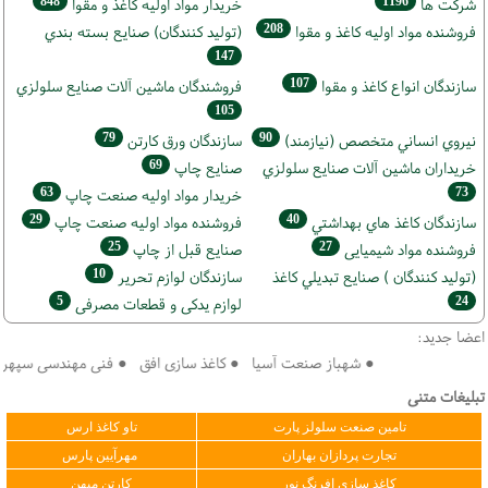
848
1196
شركت ها
خريدار مواد اوليه كاغذ و مقوا
208
فروشنده مواد اوليه كاغذ و مقوا
(تولید كنندگان) صنايع بسته بندي
147
107
سازندگان انواع کاغذ و مقوا
فروشندگان ماشين آلات صنايع سلولزي
105
79
90
نيروي انساني متخصص (نیازمند)
سازندگان ورق كارتن
69
خریداران ماشين آلات صنايع سلولزي
صنايع چاپ
63
73
خريدار مواد اوليه صنعت چاپ
29
40
سازندگان كاغذ هاي بهداشتي
فروشنده مواد اوليه صنعت چاپ
25
27
فروشنده مواد شیمیایی
صنايع قبل از چاپ
10
(تولید كنندگان ) صنايع تبديلي كاغذ
سازندگان لوازم تحریر
5
24
لوازم یدکی و قطعات مصرفی
اعضا جدید:
● شهباز صنعت آسیا ● کاغذ سازی افق ● فنی مهندسی سپهر کویر 
تبلیغات متنی
تامین صنعت سلولز پارت
تاو کاغذ ارس
تجارت پردازان بهاران
مهرآیین پارس
کاغذ سازی افرنگ نور
کارتن میهن