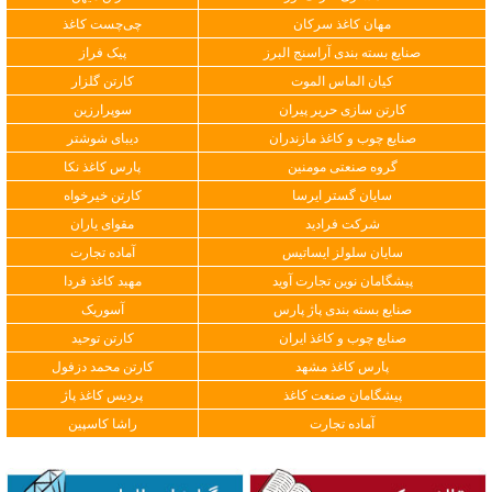
مهان کاغذ سرکان
چی‌چست کاغذ
صنایع بسته بندی آراسنج البرز
پیک فراز
کیان الماس الموت
کارتن گلزار
کارتن سازی حریر پیران
سوپرارزین
صنایع چوب و کاغذ مازندران
دیبای شوشتر
گروه صنعتی مومنین
پارس کاغذ نکا
سایان گستر ایرسا
کارتن خیرخواه
شرکت فرادید
مقوای یاران
سایان سلولز ایساتیس
آماده تجارت
پیشگامان نوین تجارت آوید
مهبد کاغذ فردا
صنایع بسته بندی پاژ پارس
آسوریک
صنایع چوب و کاغذ ایران
کارتن توحید
پارس کاغذ مشهد
کارتن محمد دزفول
پیشگامان صنعت کاغذ
پردیس کاغذ پاژ
آماده تجارت
راشا کاسپین