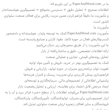
ما در PaperAndWood.com بر این باوریم که:
اطلاعات صحیح + تحلیل دقیق + دسترسی به‌موقع = تصمیم‌گیری هوشمندانه‌تر
و مأموریت ما دقیقاً فراهم کردن همین مزیت رقابتی برای فعالان صنعت سلولزی
کشور است.
مأموریت ما
مأموریت PaperAndWood.com کمک به توسعه پایدار، هوشمندانه و داده‌محور
کسب‌وکارهای فعال در حوزه کاغذ، مقوا، کارتن و صنایع وابسته است.
ما این مأموریت را از طریق محورهای زیر دنبال می‌کنیم:
ارائه اطلاعات تخصصی، دقیق و ساختاریافته از بازار
تحلیل روندهای قیمتی، تجاری و عملیاتی صنعت
کمک به تصمیم‌گیری بهتر در خرید، فروش و تأمین مواد اولیه
تقویت توان برنامه‌ریزی مدیران در حوزه تولید، بازاریابی و فروش
فراهم‌سازی بینش کاربردی برای مدیریت ریسک و کنترل هزینه‌ها
پشتیبانی اطلاعاتی از تصمیم‌های مالی، سرمایه‌گذاری و توسعه‌ای
ایجاد مرجعی قابل اعتماد برای مقایسه، ارزیابی و تحلیل وضعیت بازار
PaperAndWood.com می‌کوشد اطلاعات را از سطح «خبر» فراتر ببرد و آن را به
ابزار تصمیم‌سازی برای مدیران، تولیدکنندگان، تأمین‌کنندگان، واردکنندگان،
فروشندگان و سایر فعالان زنجیره ارزش صنعت سلولزی تبدیل کند.
چشم‌انداز ما