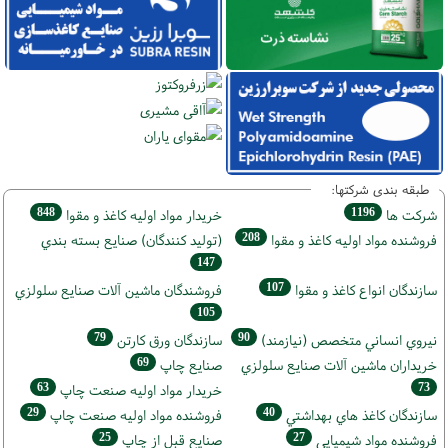
طبقه بندی شرکتها:
848
1196
شركت ها
خريدار مواد اوليه كاغذ و مقوا
208
فروشنده مواد اوليه كاغذ و مقوا
(تولید كنندگان) صنايع بسته بندي
147
107
سازندگان انواع کاغذ و مقوا
فروشندگان ماشين آلات صنايع سلولزي
105
79
90
نيروي انساني متخصص (نیازمند)
سازندگان ورق كارتن
69
خریداران ماشين آلات صنايع سلولزي
صنايع چاپ
63
73
خريدار مواد اوليه صنعت چاپ
29
40
سازندگان كاغذ هاي بهداشتي
فروشنده مواد اوليه صنعت چاپ
25
27
فروشنده مواد شیمیایی
صنايع قبل از چاپ