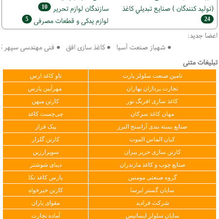
10
(تولید كنندگان ) صنايع تبديلي كاغذ
سازندگان لوازم تحریر
5
24
لوازم یدکی و قطعات مصرفی
اعضا جدید:
● شهباز صنعت آسیا ● کاغذ سازی افق ● فنی مهندسی سپهر کویر فرداد 
تبلیغات متنی
تامین صنعت سلولز پارت
تاو کاغذ ارس
تجارت پردازان بهاران
مهرآیین پارس
کاغذ سازی افرنگ نور
کارتن میهن
مهان کاغذ سرکان
چی‌چست کاغذ
صنایع بسته بندی آراسنج البرز
پیک فراز
کیان الماس الموت
کارتن گلزار
کارتن سازی حریر پیران
سوپرارزین
صنایع چوب و کاغذ مازندران
دیبای شوشتر
گروه صنعتی مومنین
پارس کاغذ نکا
سایان گستر ایرسا
کارتن خیرخواه
شرکت فرادید
مقوای یاران
سایان سلولز ایساتیس
آماده تجارت