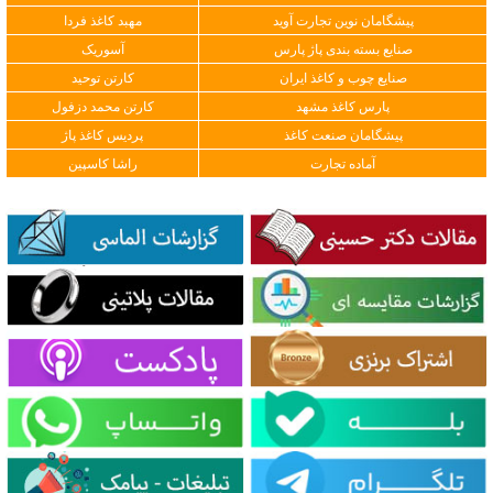
پیشگامان نوین تجارت آوید
مهبد کاغذ فردا
صنایع بسته بندی پاژ پارس
آسوریک
صنایع چوب و کاغذ ایران
کارتن توحید
پارس کاغذ مشهد
کارتن محمد دزفول
پیشگامان صنعت کاغذ
پردیس کاغذ پاژ
آماده تجارت
راشا کاسپین