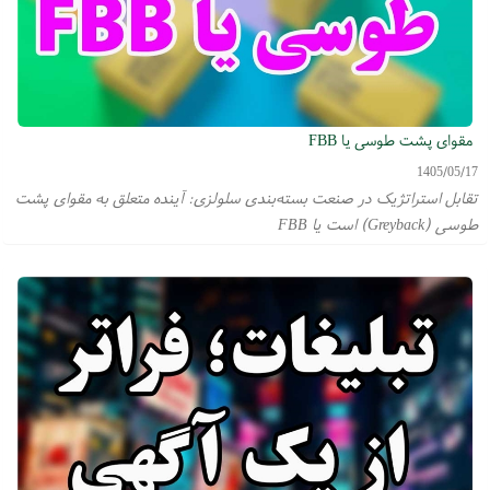
مقوای پشت طوسی یا FBB
1405/05/17
تقابل استراتژیک در صنعت بسته‌بندی سلولزی: آینده متعلق به مقوای پشت
طوسی (Greyback) است یا FBB