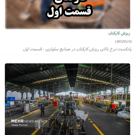
ریزش کارکنان
1405/05/16
پادکست:نرخ بالای ریزش کارکنان در صنایع سلولزی - قسمت اول