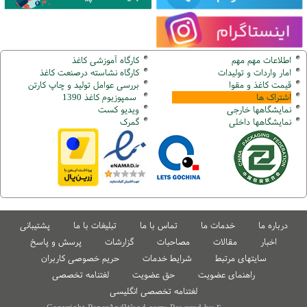
اطلاعات مهم مهم
کارگاه آموزشی کاغذ
امار واردات و تولیدات
کارگاه نشاسته درصنعت کاغذ
قیمت کاغذ و مقوا
بررسی عوامل تولید و چاپ کارتن
اشتراک ها
سمپوزیوم کاغذ 1390
نمایشگاهها
خارجی
ویدیو کست
نمایشگاهها
داخلی
گ
مرک
درباره ما
خدمات ما
تماس با ما
تبلیغات با ما
پشتیبانی
اخبار
مقالات
مصاحبات
گزارشات
پرسش و پاسخ
سایتهای مرتبط
شرایط خدمات
حریم خصوصی کاربران
راهنمای عضویت
حق عضویت
لغتنامه تخصصی
لغتنامه تخصصی انگلیسی