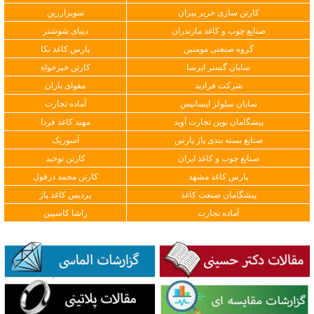
کارتن سازی حریر پیران
سوپرارزین
صنایع چوب و کاغذ مازندران
دیبای شوشتر
گروه صنعتی مومنین
پارس کاغذ نکا
سایان گستر ایرسا
کارتن خیرخواه
شرکت فرادید
مقوای یاران
سایان سلولز ایساتیس
آماده تجارت
پیشگامان نوین تجارت آوید
مهبد کاغذ فردا
صنایع بسته بندی پاژ پارس
آسوریک
صنایع چوب و کاغذ ایران
کارتن توحید
پارس کاغذ مشهد
کارتن محمد دزفول
پیشگامان صنعت کاغذ
پردیس کاغذ پاژ
آماده تجارت
راشا کاسپین