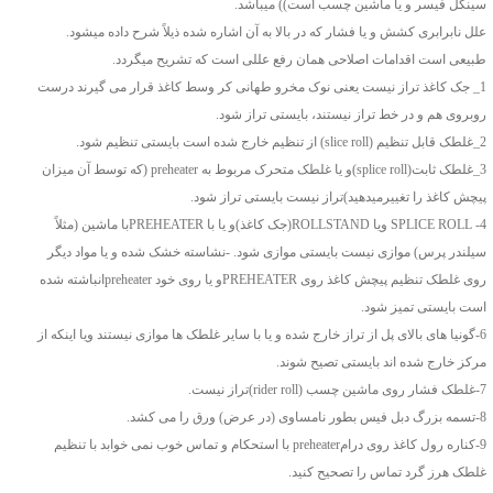
سینگل فیسر و یا ماشین چسب است)) میباشد.
علل نابرابری کشش و یا فشار که در بالا به آن اشاره شده ذیلاً شرح داده میشود.
طبیعی است اقدامات اصلاحی همان رفع عللی است که تشریح میگردد.
1_ جک کاغذ تراز نیست یعنی نوک مخرو طهانی کر وسط کاغذ قرار می گیرند درست
روبروی هم و در خط تراز نیستند، بایستی تراز شود.
2_غلطک قابل تنظیم (slice roll) از تنظیم خارج شده است بایستی تنظیم شود.
3_غلطک ثابت(splice roll)و یا غلطک متحرک مربوط به preheater (که توسط آن میزان
پیچش کاغذ را تغییرمیدهید)تراز نیست بایستی تراز شود.
4- SPLICE ROLL ویا ROLLSTAND(جک کاغذ)و یا با PREHEATERبا ماشین (مثلاً
سیلندر پرس) موازی نیست بایستی موازی شود. -نشاسته خشک شده و یا مواد دیگر
روی غلطک تنظیم پیچش کاغذ روی PREHEATERو یا روی خود preheaterانباشته شده
است بایستی تمیز شود.
6-گونیا های بالای پل از تراز خارج شده و یا با سایر غلطک ها موازی نیستند ویا اینکه از
مرکز خارج شده اند بایستی تصیح شوند.
7-غلطک فشار روی ماشین چسب (rider roll)تراز نیست.
8-تسمه بزرگ دبل فیس بطور نامساوی (در عرض) ورق را می کشد.
9-کناره رول کاغذ روی درامpreheater با استحکام و تماس خوب نمی خوابد با تنظیم
غلطک هرز گرد تماس را تصحیح کنید.