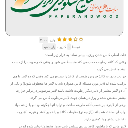
رای:
۳.۰۰
توسط
۱
کاربر -
رای دهید
علت اصلی کاس شدن ورق با بیانی ساده به قرار زیر است:
وقتی که کاغذ رطوبت جذب می کند منبسط می شود و وقتی که رطوبت را از دست
بدهد منقبض می گردد.
حرارت دادن به کاغذ خروج رطوبت از کاغذ را تسریع می کند وقتی که دو لاینر با هم
ترکیب شده اند ((در مورد مسئله کاس همواره باید به لاینر ها معطوف شود)) و یکی از
آن دو لاینر بیشتر از لاینر دیگر رطوبت داشته باشد لاینر مرطوبتر در برابر حرارت
بیشتر منقبض شده و ورق در همان جهت لاینر مرطوب کاس می گردد.
برخی از لاینرها بر حسب آنکه طریقه ساخت و تولید آنها چگونه بوده و یا از چه مواد
اولیه ای ساخته شده اند ((از چه نوع ضایعات کاغذ و یا خمیر کاغذ و غیره...)) درجه
انقباض بیشتر و یا کمتری دارند.
لاینر هایی که با ماشین کاغذ سازی سیلندر تایپ Cylinder Type تولید شده اند در