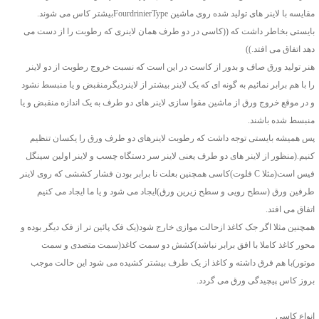
مقایسه با لاینر های تولید شده روی ماشین FourdrinierTypeبیشتر کاس می شوند.
بایستی بخاطر داشت که ((کاسی در دو طرف همان لاینری که رطوبت را از دست می
دهد اتفاق می افتد.))
هنر تولید ورق صاف و بدور از کاست در این است که نسبت خروج رطوبت از دو لاینر
را با هم برابر نمائیم به گونه ای که یک لاینر بیشتر از لاینردیگرمنقبض و یا منبسط نشود
و در موقع خروج ورق از ماشین مقوا سازی لاینر های دو طرف به یک اندازه منقبض و یا
منبسط شده باشند.
پس همیشه بایستی توجه داشت که رطوبت لاینرهای دو طرف ورق را یکسان تنظیم
کنیم.(منظور از لاینر های دو طرف یعنی لاینر سر دستگاه چسب و لاینر اولین سینگل
فیس است(مثلا C فلوت)کاسی همچنین بعلت نا برابر بودن فشار کششی که روی لاینر
طرفین ورق (سطح رویی و سطح زیرین ورق)ایجاد می شود و یا ما ایجاد می کنیم
اتفاق می افتد.
همچنین مثلا اگر جک کاغذ ازحالت موازی خارج شود(یک فک پائین تر از فک دیگر بوده و
محور کاغذ کاملا با افق برابر نباشد)کشش دو سمت کاغذ(سمت متصدی و سمت
موتور)با هم فرق داشته و کاغذ از یک طرف بیشتر کشیده می شود این حالت موجب
بروز کاس پیچیدگی ورق می گردد.
انواع کاسی