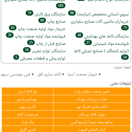
105
79
90
نيروي انساني متخصص (نیازمند)
سازندگان ورق كارتن
69
خریداران ماشين آلات صنايع سلولزي
صنايع چاپ
63
73
خريدار مواد اوليه صنعت چاپ
29
40
سازندگان كاغذ هاي بهداشتي
فروشنده مواد اوليه صنعت چاپ
25
27
فروشنده مواد شیمیایی
صنايع قبل از چاپ
10
(تولید كنندگان ) صنايع تبديلي كاغذ
سازندگان لوازم تحریر
5
24
لوازم یدکی و قطعات مصرفی
اعضا جدید:
● شهباز صنعت آسیا ● کاغذ سازی افق ● فنی مهندسی سپهر کویر 
تبلیغات متنی
تامین صنعت سلولز پارت
تاو کاغذ ارس
تجارت پردازان بهاران
مهرآیین پارس
کاغذ سازی افرنگ نور
کارتن میهن
مهان کاغذ سرکان
چی‌چست کاغذ
صنایع بسته بندی آراسنج البرز
پیک فراز
کیان الماس الموت
کارتن گلزار