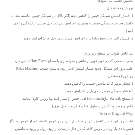
ماشین چسب می شود))
-روش رفع اشکال:
1: فشار کشش سینگل فیس را کاهش دهید(اگر بالای پل سینگل فیس انباشته شده با
کاهش سرعت سینگل فیسر و همچنین افزایش سرعت دبل فیسر انباشتگی را کم
کنید)
2: کشش لاینر Glue machine را با افزایش فشار ترمز جک کاغذ افزایش دهید.
ب: کاس طولی(در سطح زیر ورق)
یعنی سطحی که در حین عبور از ماشین مقواسازی با سطح Hote Plates تماس دارد.
علت بروز این مشکل وجود فشار کشش لاینر روی ماشین چسب (Glue Machine)
روش رفع مشکل
1-فشار ترمز کاغذ ماشین چسب را کاهش دهید.
2-فشار سینگل فیسر بالای پل را افزایش دهید.
3-سطح پلاته های داغ(Hot Plates )دبل فیس را تمیز کنید ویا روغن کاری نمایید.
کاس پیچیده ویا کاس در طول قطر(قطر مسطیل ورق)
Twist or Diagonal Warp
علت بروز این کاس کشش نابرابر ویافشار نابرابر در عرض web((اعم از عرض سینگل
فیس بالای پل و یا در عرض کاغذ که در حال بازشدن از روی رول و ورود به ماشین