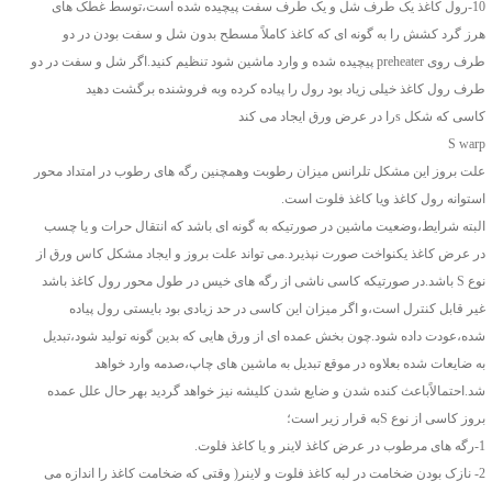
10-رول کاغذ یک طرف شل و یک طرف سفت پیچیده شده است،توسط غطک های
هرز گرد کشش را به گونه ای که کاغذ کاملاً مسطح بدون شل و سفت بودن در دو
طرف روی preheater پیچیده شده و وارد ماشین شود تنظیم کنید.اگر شل و سفت در دو
طرف رول کاغذ خیلی زیاد بود رول را پیاده کرده وبه فروشنده برگشت دهید
کاسی که شکل sرا در عرض ورق ایجاد می کند
S warp
علت بروز این مشکل تلرانس میزان رطوبت وهمچنین رگه های رطوب در امتداد محور
استوانه رول کاغذ ویا کاغذ فلوت است.
البته شرایط،وضعیت ماشین در صورتیکه به گونه ای باشد که انتقال حرات و یا چسب
در عرض کاغذ یکنواخت صورت نپذیرد.می تواند علت بروز و ایجاد مشکل کاس ورق از
نوع S باشد.در صورتیکه کاسی ناشی از رگه های خیس در طول محور رول کاغذ باشد
غیر قابل کنترل است،و اگر میزان این کاسی در حد زیادی بود بایستی رول پیاده
شده،عودت داده شود.چون بخش عمده ای از ورق هایی که بدین گونه تولید شود،تبدیل
به ضایعات شده بعلاوه در موقع تبدیل به ماشین های چاپ،صدمه وارد خواهد
شد.احتمالاًباعث کنده شدن و ضایع شدن کلیشه نیز خواهد گردید بهر حال علل عمده
بروز کاسی از نوع Sبه قرار زیر است؛
1-رگه های مرطوب در عرض کاغذ لاینر و یا کاغذ فلوت.
2- نازک بودن ضخامت در لبه کاغذ فلوت و لاینر( وقتی که ضخامت کاغذ را اندازه می