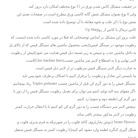
در حقیقت مشکل کاس شدن ورق در 15 نوع مختلف امکان دارد بروز کند.
ولی 6 نوع بعنوان مشکل شش گانه کاسی ورق مطرح است.در صفحات بعدی این
شش نوع با ذکر علت و نحوه مقابله با آن توضیح داده شده است.
کاس نرمال یا کاس از روUp Warp
علت بروز این مشکل بر اساس توضیحاتی که قبلا در مورد کاسی داده شده اینست که
رطوبت موجود در سینگل فیس((یعنی محصول ماشین های سینگل فیس که از بالای پل
به داخل ماشین جذب و سپس به زیر تسمه دبل فیس هدایت می شود))بیش از رطوبت
لاینر نهایی و یا به اصطلاح لاینر سر ماشین چسب(Glue machine liner)است.
به عبارت دیگر لاینر سینگل فیس مرطوب تر از لاینر دبل فیس است.
ما بایستی این تعادل و رطوبت را برقرار کنیم تا اشکال برطرف شود,پس باید:
-سینگل فیس را به دور گرم کن قبل از ماشین چسب Triplex preheater زیاد بپیچانیم.
-اگر مقوای سه لایه تولید کنیم می توان برای تعدیل رطوبت سینگل فیس را از دور تا
دور گرم کن (طبقه دوم و سوم) رد کنیم.
-پیچش لاینر سر دستگاه چسب را به دور گرم کن کم کنیم تا با انتقال حرارت کمتر
رطوبت در لاینر مذکور بیشتر باقی بماند.
-Steam Shower (دوش بخار)روی کاغذ فلوت را در صورتیکه به فرم پذیری فلوت و
شکل گیری کنگره لطمه وارد نشود کم کنید(تا رطوبت کمتر به سینگل فیس منتقل
شود).