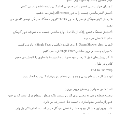
2:میزان حرارت دبل فیسر را در صورتی که امکان داشته باشد زیاد می کنیم.
3:پیش لاینر ماشین چسب را به دور Preheaterافزایش می دهیم.
4:پیچش لاینر سینگل فیسر را به دور Preheaterروی دستگاه سینگل فیسر کاهش می
دهیم.
5:پیچش سینگل فیس را(که از بالای پل وارد ماشین چسب می شود)به دور گرمکن
Triplex کاهش می دهیم.
6:دوش بخار Steam Shower را روی فلوت (ماشین Single Facer) زیاد می کنیم.
7: میزان چسب را روی ماشین Single Facer زیاد می کنیم.
8:اگر روش های فوق کارساز نبود سرعت ماشین مقوا سازی را کاهش می دهیم.
کاس در طول
End To End Warp
این مشکل در سطح رویی و همچنین سطح زیر ورق امکان دارد ایجاد شود.
الف: کاس طولی(در سطح رویی ورق )
توضیح:سطح رویی به معنی روی کارتن نیست بلکه منظور سطح ورق است که در حین
عبور از ماشین مقواسازی با تسمه دبل فیسر تماس دارد.
علت بروز این مشکل وجود فشار کشش سینگل فیس است((که از بالای پل وارد