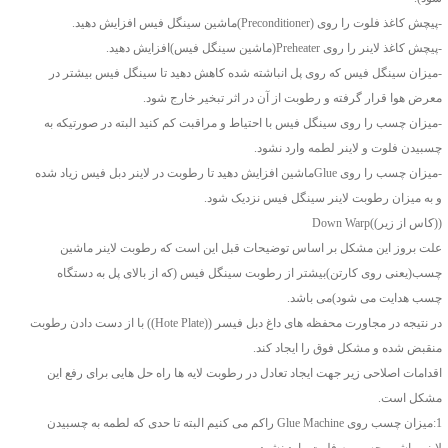
-پیچش کاغذ فلوت را روی (Preconditioner)ماشین سینگل فیس افزایش دهید.
-پیچش کاغذ لاینر را روی Preheater(ماشین سینگل فیس)افزایش دهید.
-میزان سینگل فیس که روی پل انباشته شده کاهش دهید تا سینگل فیس بیشتر در
معرض هوا قرار گرفته و رطوبت از آن در اثر تبخیر خارج شود.
-میزان چسب را روی سینگل فیس با احتیاط و مراقبت کم کنید البته در صورتیکه به
چسبیدن فلوت و لاینر لطمه وارد نشود.
-میزان چسب را روی Glueماشین افزایش دهید تا رطوبت در لاینر دبل فیس زیاد شده
و به میزان رطوبت لاینر سینگل فیس نزدیک شود.
((کاس از زیر))Down Warp
علت بروز این مشکل بر اساس توضیحات قبل این است که رطوبت لاینر ماشین
چسب(یعنی روی کارتن)بیشتر از رطوبت سینگل فیس (که از بالای پل به دستگاه
چسب هدایت می شود)می باشد.
در نتیجه در مجاورت محفظه های داغ دبل فیسر ((Hote Plate)) با از دست دادن رطوبت
منقبض شده و مشکل فوق را ایجاد کند.
اقدامات اصلاحی زیر جهت ایجاد تعادل در رطوبت لایه ها راه حل هایی برای رفع این
مشکل است.
1:میزان چسب روی Glue Machine راکم می کنیم البته تا حدی که لطمه به چسبیدن
لاینر ماشین چسب به فلوت وارد نشود.