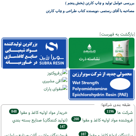
بررسی عوامل تولید و چاپ کارتن (بخش
پنجم
)
مصاحبه با آقای رستمی ،نویسنده کتاب طراحی و چاپ کارتن
[
بازگشت به فهرست
]
طبقه بندی شرکتها:
848
1196
شركت ها
خريدار مواد اوليه كاغذ و مقوا
208
فروشنده مواد اوليه كاغذ و مقوا
(تولید كنندگان) صنايع بسته بندي
147
107
سازندگان انواع کاغذ و مقوا
فروشندگان ماشين آلات صنايع سلولزي