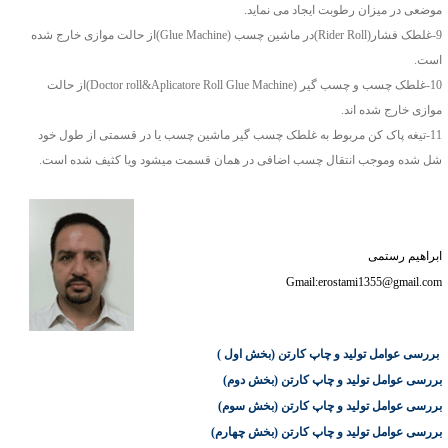
موضعی در میزان رطوبت ایجاد می نماید.
9-غلطک فشار(Rider Roll)در ماشین چسب (Glue Machine)از حالت موازی خارج شده
است.
10-غلطک چسب و چسب گیر (Doctor roll&Aplicatore Roll Glue Machine)از حالت
موازی خارج شده اند.
11-تیغه پاک کن مربوط به غلطک چسب گیر ماشین چسب یا در قسمتی از طول خود
شل شده وموجب انتقال چسب اضافی در همان قسمت میشود ویا کثیف شده است.
ابراهیم رستمی
Gmail:erostami1355@gmail.com
بررسی عوامل تولید و چاپ کارتن (بخش اول )
بررسی عوامل تولید و چاپ کارتن (بخش دوم)
بررسی عوامل تولید و چاپ کارتن (بخش
سوم
)
بررسی عوامل تولید و چاپ کارتن (بخش
چهارم
)