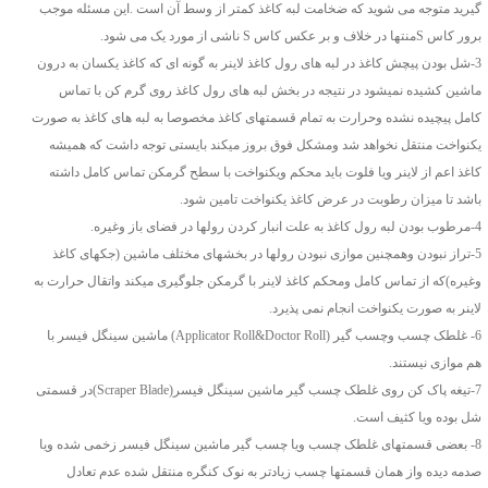
گیرید متوجه می شوید که ضخامت لبه کاغذ کمتر از وسط آن است .این مسئله موجب
برور کاس Sمنتها در خلاف و بر عکس کاس S ناشی از مورد یک می شود.
3-شل بودن پیچش کاغذ در لبه های رول کاغذ لاینر به گونه ای که کاغذ یکسان به درون
ماشین کشیده نمیشود در نتیجه در بخش لبه های رول کاغذ روی گرم کن با تماس
کامل پیچیده نشده وحرارت به تمام قسمتهای کاغذ مخصوصا به لبه های کاغذ به صورت
یکنواخت منتقل نخواهد شد ومشکل فوق بروز میکند بایستی توجه داشت که همیشه
کاغذ اعم از لاینر ویا فلوت باید محکم ویکنواخت با سطح گرمکن تماس کامل داشته
باشد تا میزان رطوبت در عرض کاغذ یکنواخت تامین شود.
4-مرطوب بودن لبه رول کاغذ به علت انبار کردن رولها در فضای باز وغیره.
5-تراز نبودن وهمچنین موازی نبودن رولها در بخشهای مختلف ماشین (جکهای کاغذ
وغیره)که از تماس کامل ومحکم کاغذ لاینر با گرمکن جلوگیری میکند واتقال حرارت به
لاینر به صورت یکنواخت انجام نمی پذیرد.
6- غلطک چسب وچسب گیر (Applicator Roll&Doctor Roll) ماشین سینگل فیسر با
هم موازی نیستند.
7-تیغه پاک کن روی غلطک چسب گیر ماشین سینگل فیسر(Scraper Blade)در قسمتی
شل بوده ویا کثیف است.
8- بعضی قسمتهای غلطک چسب ویا چسب گیر ماشین سینگل فیسر زخمی شده ویا
صدمه دیده واز همان قسمتها چسب زیادتر به نوک کنگره منتقل شده عدم تعادل