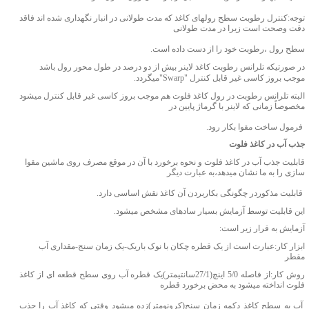
توجه:کنترل رطوبت سطح رولهای کاغذ که مدت طولانی در انبار نگهداری شده
اند فاقد
دقت وصحت است زیرا در مدت طولانی
سطح رول ،رطوبت خود را از دست داده است.
در صورتیکه تلرانس رطوبت کاغذ لاینر بیش از دو درصد در طول محور رول باشد
موجب بروز کاسی غیر قابل کنترل "
Swarp
"میگردد.
البته تلرانس رطوبت در رول کاغذ فلوت هم موجب بروز کاسی غیر قابل کنترل میشود
مخصوصاً زمانی که لاینر با گرماژ پایین در
فرمول ساخت مقوا بکار رود.
جذب آب در کاغذ فلوت
قابلیت جذب آب در کاغذ فلوت و نحوه برخورد با آن در موقع مصرف روی ماشین مقوا
سازی را به ما نشان میدهد،به عبارت دیگر
قابلیت مذکوردر چگونگی بکاربردن آن کاغذ نقش اساسی دارد.
این قابلیت توسط آزمایش بسیار سادهای مشخص میشود.
آزمایش به قرار زیر است:
ابزار کار:عبارت است از یک قطره چکان با نوک باریک-یک زمان سنج-مقداری آب
مقطر
روش کار:از فاصله 5/0 اینچ(27/1سانتیمتر)یک قطره آب روی سطح قطعه ای از کاغذ
فلوت انداخته میشود به محض برخورد قطره
آب به سطح کاغذ دکمه زمان سنج(کرونومتر)زده میشود وقتی که کاغذ آب را جذب