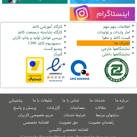
اطلاعات مهم مهم
کارگاه آموزشی کاغذ
امار واردات و تولیدات
کارگاه نشاسته درصنعت کاغذ
قیمت کاغذ و مقوا
بررسی عوامل تولید و چاپ کارتن
اشتراک ها
سمپوزیوم کاغذ 1390
نمایشگاهها
خارجی
ویدیو کست
نمایشگاهها
داخلی
گ
مرک
درباره ما
خدمات ما
تماس با ما
تبلیغات با ما
پشتیبانی
اخبار
مقالات
مصاحبات
گزارشات
پرسش و پاسخ
سایتهای مرتبط
شرایط خدمات
حریم خصوصی کاربران
راهنمای عضویت
حق عضویت
لغتنامه تخصصی
لغتنامه تخصصی انگلیسی
Copyright PaperAndWood.com; Powered by
Farnaam.com