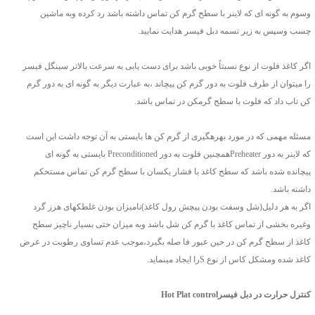
وسوم به گونه ای که لاینر با سطح گرم کن تماس داشته باشد رد کرده وبه ماشین
چسب وسپس به زیر تسمه دبل فیسر هدایت نمایید.
اگر کاغذ فلوت از نوع نسبتاً خوبی باشد برای دست یابی به سرعت بالاتر سینگل فیسر
را میتوان از طرف فلوت به دور گرم کن پیچاند ،به عبارت دیگر به گونه ای به دور گرم
کن تاب داد که فلوت با سطح گرمکن در تماس باشد.
مسئله مهمی که در مورد بهرهگیری از گرم کن ها بایستی به آن توجه داشت این است
که لاینر به دور Preheaterهمچنین فلوت به دور Preconditioned بایستی به گونه ای
پیچانده شده باشد که سطح کاغذ با فشار یکسان با سطح گرم کن تماس مستحکم
داشته باشد.
اگر به هر دلیل(شل وسفت بودن پیچش رول کاغذ)نامیزان بودن غلطکهای هرز گرد
وغیره بخشی از تماس کاغذ با گرم کن شل باشد وبه میزان حتی بسیار ناچیز سطح
کاغذ از سطح گرم کن در حین عبور فا صله بگیرد،موجب عدم تساوی رطوبت در عرض
کاغذ شده ومشکل کاس از نوع Sرا ایجاد مینماید.
کنترل حرارت در دبل فیسرHot Plat control