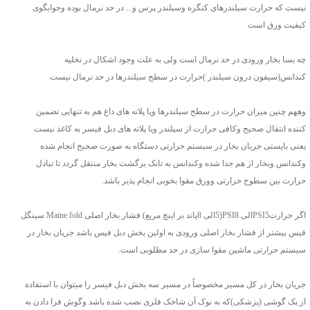
نیست که حرارت سیلندرهای کنگره وسیلندر پرس و... در حد نرمال بوده وجوابگوی
کیفیت ورق است
چه بسا بخار ورودی در حد نرمال است ولی به علت وجود اشکال در تخلیه
کندانس(سیفون درون سیلندر )حرارت در سطح سیلندرها در حد نرمال نیست
وههم چنین میزان حرارت در سطح سیلندرها ویا پلاته های داغ هم به تنهایی تضمین
کننده انتقال صحیح وکافی حرارت از سیلندر ویا پلاته های دبل فیسر به کاغذ نیست
یعنی بایستی جریان بخار در سیستم حرارتی دستگاه به صورت صحیح انجام شده
وکندانس وبخار از هم جدا شده وکندانس به تانک برگشت بخار منتقل گردد تا تبادل
حرارت بین سطوح حرارتی وورق مقوا بخوبی انجام پذیر باشد.
اگر حرارتPSI5الی PSI8(5الی 8پاند بر اینچ مربع) فشار بخار اصلی Maine fold سینگل
فیس بیشتر از فشار بخار اصلی ورودی به اولین بخش دبل فیس باشد جریان بخار در
سیستم حرارتی ماشین مقوا سازی در حد مطلوبی است.
جریان بخار در کل مسیر مخصوصاً در مسیر سه بخش دبل فیسر را میتوان با استفاده
از یک گوشی (پزشکی)که به نوک آن شاخک فلزی نصب شده باشد وگوش فرا دادن به