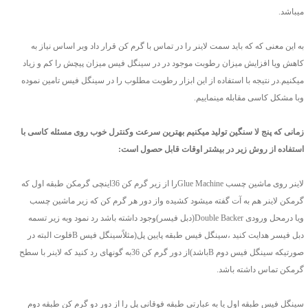
میباشد.
به این معنی که که باید سمت لاینر را در تماس با گرم کن قرار داد وبر اساس نیاز به
کاهش ویا افزایش میزان رطوبت موجود در در سینگل فیس میزان پیچش را کم و زیاد
میکنیم.در نتیجه با استفاده از این ابزار رطوبت مطلوب را در سینگل فیس تامین نموده
وبا مشکل کاسی مقابله مینماییم.
زمانی که پنج لا سنگین تولید میکنیم بهترین سرعت وکنترل خوب روی مسئله کاسی با
استفاده از روش زیر در بیشتر اوقات قابل حصول است:
لاینر روی ماشین چسب Glue Machineرا از زیر گرم کن 36اینچی گرمکن طبقه اول که
گرمکن لاینر هم به آت گفته میشود کشیده واز دور هر گرم کن که زیر ماشین چسب
ویا درمحل ورودی Double Backer(دبل فیسر)وجود داشته باشد رد نمود وبه زیر تسمه
دبل فیسر هدایت کنید ،سینگل فیس طبقه پایین پل(مثلاًسینگل فیس Bفلوت البته در
صورتیکه سینگل فیس دوم Bباشد)از دور گرم کن 36به گونهای رد کنید که لاینر با سطح
گرمکن تماس داشته باشد.
سینگل فیس طبقه اول یا به عبارتی طبقه فوقانی پل را از دور دو گرم کن طبقه دوم