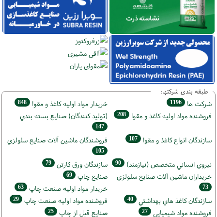
طبقه بندی شرکتها:
848
1196
شركت ها
خريدار مواد اوليه كاغذ و مقوا
208
فروشنده مواد اوليه كاغذ و مقوا
(تولید كنندگان) صنايع بسته بندي
147
107
سازندگان انواع کاغذ و مقوا
فروشندگان ماشين آلات صنايع سلولزي
105
79
90
نيروي انساني متخصص (نیازمند)
سازندگان ورق كارتن
69
خریداران ماشين آلات صنايع سلولزي
صنايع چاپ
63
73
خريدار مواد اوليه صنعت چاپ
29
40
سازندگان كاغذ هاي بهداشتي
فروشنده مواد اوليه صنعت چاپ
25
27
فروشنده مواد شیمیایی
صنايع قبل از چاپ