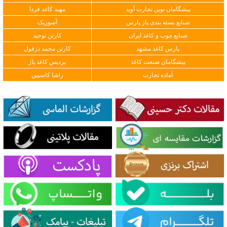
پیشگامان نوین تجارت آوید
مهبد کاغذ فردا
صنایع بسته بندی پاژ پارس
آسوریک
صنایع چوب و کاغذ ایران
کارتن توحید
پارس کاغذ مشهد
کارتن محمد دزفول
پیشگامان صنعت کاغذ
پردیس کاغذ پاژ
آماده تجارت
راشا کاسپین