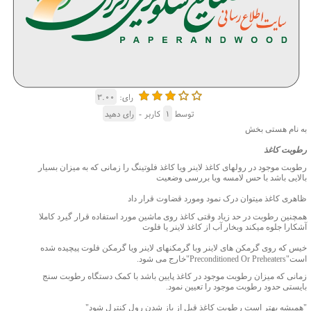
رای:
۳.۰۰
توسط
۱
کاربر -
رای دهید
به نام هستی بخش
رطوبت کاغذ
رطوبت موجود در رولهای کاغذ لاینر ویا کاغذ فلوتینگ را زمانی که به میزان بسیار
بالایی باشد با حس لامسه ویا بررسی وضعیت
ظاهری کاغذ میتوان درک نمود ومورد قضاوت قرار داد
همچنین رطوبت در حد زیاد وقتی کاغذ روی ماشین مورد استفاده قرار گیرد کاملا
آشکارا جلوه میکند وبخار آب از کاغذ لاینر یا فلوت
خیس که روی گرمکن های لاینر وبا گرمکنهای لاینر ویا گرمکن فلوت پیچیده شده
است"
Preconditioned Or Preheaters
"خارج می شود.
زمانی که میزان رطوبت موجود در کاغذ پایین باشد با کمک دستگاه رطوبت سنج
بایستی حدود رطوبت موجود را تعیین نمود.
"همیشه بهتر است رطوبت کاغذ قبل از باز شدن رول کنترل شود"