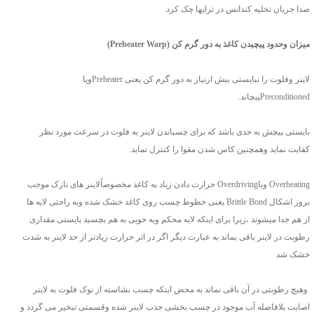
صدا جریان تخلیه کندانس در تراپها چک کرد.
میزان وحدود پیچیدن کاغذ به دور گرم کن (Preheater Warp)
لاینر وفلوت را نبایستی بیش ازنیاز به دور گرم کن یعنی Preheaterویا
Preconditionedپیچاند.
بایستی پیچش به حدی باشد که برای چسباندن لاینر به فلوت در سرعت مورد نظر
کفایت نماید وهمچنین کاس شدن مقوا را کنترل نماید.
Overheating ویاOverdriving حرارت دادن زیاد به کاغذ مخصوصاًلاینر های نازک موجب
بروز اشکال Brittle Bond یعنی خطوط چسب روی کاغذ خشک شده وبه راحتی لایه ها
از هم جدا میشوند ،زیرا برای اینکه لایه محکم وبه خوبی به هم بچسبد بایستی مقداری
رطوبت در لاینر باقی بماند به عبارت دیگر اگر در اثر حرارت زیادتر از حد لاینر به شدت
خشک شد
وهیچ رطوبتی در آن باقی نماند به محض اینکه چسب نشاسته از نوک فلوت به لاینر
اصابت بلافاصله آب موجود در چسب بخشی جذب لاینر شده وقسمتی تبخیر می گردد و