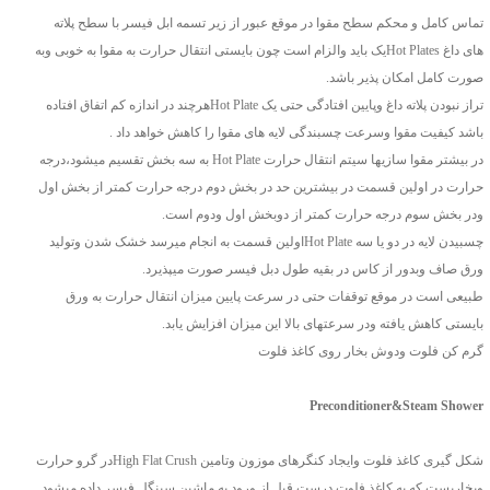
تماس کامل و محکم سطح مقوا در موقع عبور از زیر تسمه ابل فیسر با سطح پلاته
های داغ Hot Platesیک باید والزام است چون بایستی انتقال حرارت به مقوا به خوبی وبه
صورت کامل امکان پذیر باشد.
تراز نبودن پلاته داغ وپایین افتادگی حتی یک Hot Plateهرچند در اندازه کم اتفاق افتاده
باشد کیفیت مقوا وسرعت چسبندگی لایه های مقوا را کاهش خواهد داد .
در بیشتر مقوا سازیها سیتم انتقال حرارت Hot Plate به سه بخش تقسیم میشود،درجه
حرارت در اولین قسمت در بیشترین حد در بخش دوم درجه حرارت کمتر از بخش اول
ودر بخش سوم درجه حرارت کمتر از دوبخش اول ودوم است.
چسبیدن لایه در دو یا سه Hot Plateاولین قسمت به انجام میرسد خشک شدن وتولید
ورق صاف وبدور از کاس در بقیه طول دبل فیسر صورت میپذیرد.
طبیعی است در موقع توقفات حتی در سرعت پایین میزان انتقال حرارت به ورق
بایستی کاهش یافته ودر سرعتهای بالا این میزان افزایش یابد.
گرم کن فلوت ودوش بخار روی کاغذ فلوت
Preconditioner&Steam Shower
شکل گیری کاغذ فلوت وایجاد کنگرهای موزون وتامین High Flat Crushدر گرو حرارت
وبخاریست که به کاغذ فلوت درست قبل از ورود به ماشین سینگل فیسر داده میشود