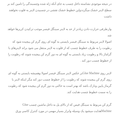
در نتیجه موجودی نشاسته داخل چسب به جای آنکه ژله شده وچسبندگی را تامین کند بر
سطح لاینر خشک میگرددواین خطوط خشک نقشی در چسبیدن لاینر به فلوت نخواهند
داشت
وازطرفی حرارت دادن زیادتر از حد به لاینر سینگل فیسر موجب ترکیدن کریزها خواهد
شد
اصولا لاینر مربوط به سینگل فیسر بایستی به گونه ای روی گرم کن پیچیده شود که
رطوبت را به طرف خطوط چسب که از فلوت به لاینر منتقل می شود براند لاینرهای با
گراماژ بالا و رطوبت زیاد بایستی به گونه ای به دور گرم کن پیچیده شوند که رطوبت را
از خطوط چسب دور کند .
لاینر روی Glue Machineبر عکس لاینر سینگل فیسر اصولا وهمیشه بایستی به گونه ای
روی گرم کن پیچیده شوند که رطوبت را از خطوط چسب دور کند مگر اینکه لاینر با
گرماژ پایین ونازک باشد که بهتر است به حالتی به دور گرم کن پیچیده شود که رطوبت
را به سمت خطوط چسب هدایت کند.
گرم کن مربوط به سینگل فیس که از بالای پل به داخل ماشین چسب Glue
Machineهدایت میشود یک وسیله وابزار بسیار مهمی در مورد کنترل کاسی ورق