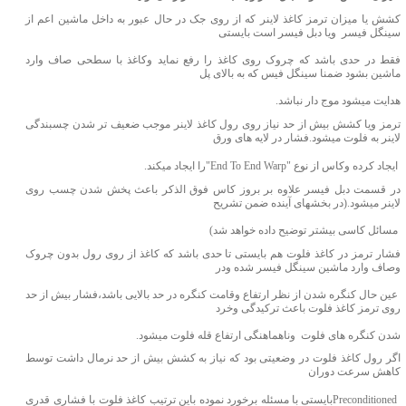
کشش یا میزان ترمز کاغذ لاینر که از روی جک در حال عبور به داخل ماشین اعم از
سینگل فیسر ویا دبل فیسر است بایستی
فقط در حدی باشد که چروک روی کاغذ را رفع نماید وکاغذ با سطحی صاف وارد
ماشین بشود ضمنا سینگل فیس که به بالای پل
هدایت میشود موج دار نباشد.
ترمز ویا کشش بیش از حد نیاز روی رول کاغذ لاینر موجب ضعیف
تر شدن چسبندگی
لاینر به فلوت میشود.فشار در لایه های ورق
ایجاد کرده وکاس از نوع "
End To End Warp
"را ایجاد میکند.
در قسمت دبل فیسر علاوه بر بروز کاس فوق الذکر باعث پخش شدن چسب روی
لاینر میشود.(در بخشهای آینده ضمن تشریح
مسائل کاسی بیشتر توضیح داده خواهد شد)
فشار ترمز در کاغذ فلوت هم بایستی تا حدی باشد که کاغذ از روی رول بدون چروک
وصاف وارد ماشین سینگل فیسر شده ودر
عین حال کنگره شدن از نظر ارتفاع وقامت کنگره در حد بالایی باشد،فشار بیش از حد
روی ترمز کاغذ فلوت باعث ترکیدگی وخرد
شدن کنگره های فلوت وناهماهنگی ارتفاع قله فلوت میشود.
اگر رول کاغذ فلوت در وضعیتی بود که نیاز به کشش بیش از حد نرمال داشت توسط
کاهش سرعت دوران
Preconditioned
بایستی با مسئله برخورد نموده باین ترتیب کاغذ فلوت با فشاری قدری