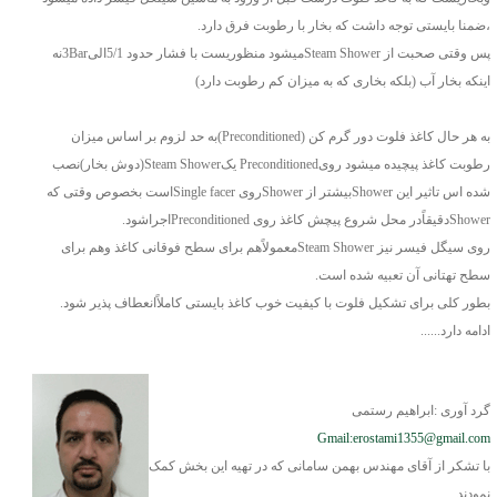
،ضمنا بایستی توجه داشت که بخار با رطوبت فرق دارد.
پس وقتی صحبت از Steam Showerمیشود منظوریست با فشار حدود 5/1الی3Barنه
اینکه بخار آب (بلکه بخاری که به میزان کم رطوبت دارد)
به هر حال کاغذ فلوت دور گرم کن (Preconditioned)به حد لزوم بر اساس میزان
رطوبت کاغذ پیچیده میشود رویPreconditioned یکSteam Shower(دوش بخار)نصب
شده اس تاثیر این Showerبیشتر از Showerروی Single facerاست بخصوص وقتی که
Showerدقیقاًدر محل شروع پیچش کاغذ روی Preconditionedاجراشود.
روی سیگل فیسر نیز Steam Showerمعمولاًهم برای سطح فوقانی کاغذ وهم برای
سطح تهتانی آن تعبیه شده است.
بطور کلی برای تشکیل فلوت با کیفیت خوب کاغذ بایستی کاملاًانعطاف پذیر شود.
ادامه دارد......
گرد آوری :ابراهیم رستمی
Gmail:erostami1355@gmail.com
با تشکر از آقای مهندس بهمن سامانی که در تهیه این بخش کمک
نمودند