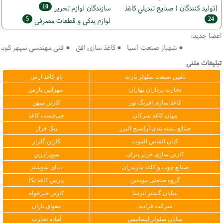
10
(تولید كنندگان ) صنايع تبديلي كاغذ
سازندگان لوازم تحریر
5
24
لوازم یدکی و قطعات مصرفی
اعضا جدید:
● شهباز صنعت آسیا ● کاغذ سازی افق ● فنی مهندسی سپهر کویر فرداد ●
تبلیغات متنی
تامین صنعت سلولز پارت
تاو کاغذ ارس
تجارت پردازان بهاران
مهرآیین پارس
کاغذ سازی افرنگ نور
کارتن میهن
مهان کاغذ سرکان
چی‌چست کاغذ
صنایع بسته بندی آراسنج البرز
پیک فراز
کیان الماس الموت
کارتن گلزار
کارتن سازی حریر پیران
سوپرارزین
صنایع چوب و کاغذ مازندران
دیبای شوشتر
گروه صنعتی مومنین
پارس کاغذ نکا
سایان گستر ایرسا
کارتن خیرخواه
شرکت فرادید
مقوای یاران
سایان سلولز ایساتیس
آماده تجارت