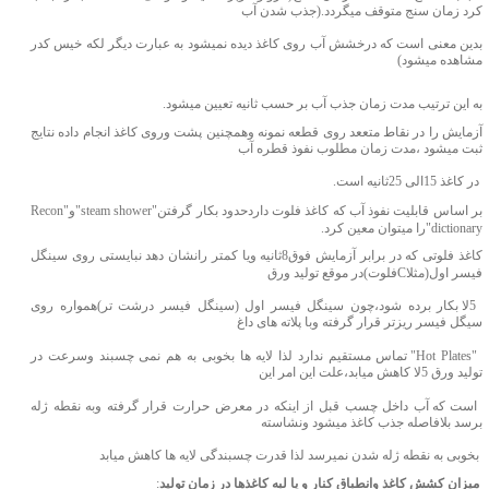
کرد زمان سنج متوقف میگردد.(جذب شدن آب
بدین معنی است که درخشش آب روی کاغذ دیده نمیشود به عبارت دیگر لکه خیس کدر
مشاهده میشود)
به این ترتیب مدت زمان جذب آب بر حسب ثانیه تعیین میشود.
آزمایش را در نقاط متععد روی قطعه نمونه وهمچنین پشت وروی کاغذ انجام داده نتایج
ثبت میشود ،مدت زمان مطلوب نفوذ قطره آب
در کاغذ 15الی 25ثانیه است.
بر اساس قابلیت نفوذ آب که کاغذ فلوت داردحدود بکار گرفتن"
steam shower
"و"
Recon
dictionary
"را میتوان معین کرد.
کاغذ فلوتی که در برابر آزمایش فوق8ثانیه ویا کمتر رانشان دهد نبایستی روی سینگل
فیسر اول(مثلا
C
فلوت)در موقع تولید ورق
5لا بکار برده شود،چون سینگل فیسر اول (سینگل فیسر درشت تر)همواره روی
سیگل فیسر ریزتر قرار گرفته وبا پلاته های داغ
"
Hot Plates
" تماس مستقیم ندارد لذا لایه ها بخوبی به هم نمی چسبند وسرعت در
تولید ورق 5لا کاهش میابد،علت این امر این
است
که آب داخل چسب قبل از اینکه در معرض حرارت قرار گرفته وبه نقطه ژله
برسد بلافاصله جذب کاغذ میشود ونشاسته
بخوبی به نقطه ژله شدن نمیرسد لذا قدرت چسبندگی لایه ها کاهش میابد
میزان کشش کاغذ وانطباق کنار و یا لبه کاغذها در زمان تولید
: