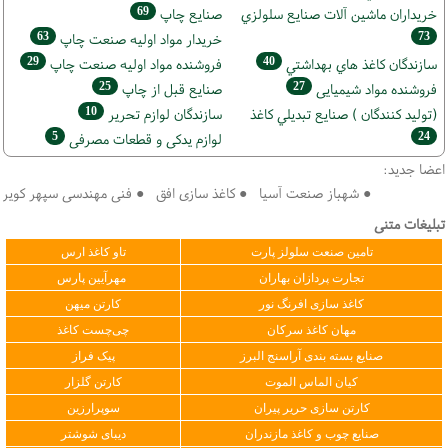
69
خریداران ماشين آلات صنايع سلولزي
صنايع چاپ
63
73
خريدار مواد اوليه صنعت چاپ
29
40
سازندگان كاغذ هاي بهداشتي
فروشنده مواد اوليه صنعت چاپ
25
27
فروشنده مواد شیمیایی
صنايع قبل از چاپ
10
(تولید كنندگان ) صنايع تبديلي كاغذ
سازندگان لوازم تحریر
5
24
لوازم یدکی و قطعات مصرفی
اعضا جدید:
● شهباز صنعت آسیا ● کاغذ سازی افق ● فنی مهندسی سپهر کویر فرداد
تبلیغات متنی
تامین صنعت سلولز پارت
تاو کاغذ ارس
تجارت پردازان بهاران
مهرآیین پارس
کاغذ سازی افرنگ نور
کارتن میهن
مهان کاغذ سرکان
چی‌چست کاغذ
صنایع بسته بندی آراسنج البرز
پیک فراز
کیان الماس الموت
کارتن گلزار
کارتن سازی حریر پیران
سوپرارزین
صنایع چوب و کاغذ مازندران
دیبای شوشتر