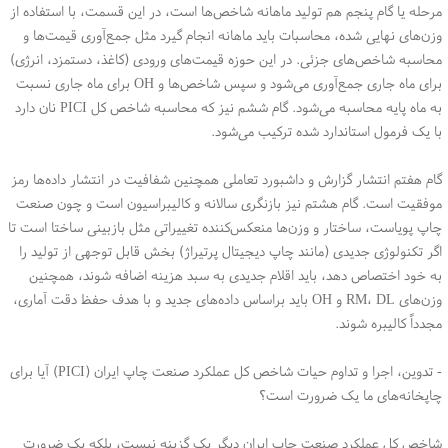
مرحله یا گام پنجم هم تولید ماهانه شاخص‌ها است، در این قسمت، با استفاده از
وزن‌های نهایی شده، محاسبات باید ماهانه انجام گیرد مثل جمع‌آوری قیمت‌ها و
محاسبه شاخص‌های جزئی. در این حوزه قیمت‌های ورودی (کاغذ، دستمزد، انرژی)
برای ماه جاری جمع‌آوری می‌شود و سپس شاخص‌ها و OH برای ماه جاری نسبت
به ماه پایه محاسبه می‌شود. گام ششم نیز که محاسبه شاخص کل PICI نان دارد
با یک فرمول استاندارد شده ترکیب می‌شود.
گام هفتم انتشار گزارش و داشبورد تعاملی همچنین شفافیت در انتشار داده‌ها رمز
موفقیت است. گام هشتم نیز بازنگری سالانه و کالیبراسیون است و چون صنعت
چاپ پویاست، ساختار و وزن‌ها منعکس‌کننده تغییراتی مثل بازبینی ساختا است تا
اگر تکنولوژی جدیدی (مانند چاپ دیجیتال پرتیراژ) بخش قابل توجهی از تولید را
به خود اختصاص دهد، باید اقلام جدیدی به سبد هزینه اضافه شوند، همچنین
وزن‌های RM، DL و OH باید براساس داده‌های جدید و با هدف حفظ دقت آماری،
مجدداً کالیبره شوند.
- تدوین، اجرا و تداوم حیات شاخص کل عملکرد صنعت چاپ ایران (PICI) آیا برای
چاپخانه‌های ما یک ضرورت است؟
شاخص کل عملکرد صنعت چاپ ایران دیگر یک گزینه نیست، بلکه یک ضرورت