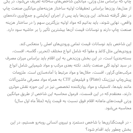
چاپ که براساس مدل وزنی، میانگین شاخص‌های سه‌گانه تعریف می‌شود، در یکی
از مدل‌ها، وزن‌ها براساس تحقیقات اولیه ساختار هزینه‌های میانگین صنعت چاپ
در نظر گرفته شده‌اند. این وزن‌ها باید پس از اجرای آزمایشی و جمع‌آوری داده‌های
واقعی، نهایی شوند، باید بدانیم که مواد اولیه بزرگترین سهم را در ساختار هزینه
صنعت چاپ دارند و نوسانات قیمت آن‌ها بیشترین تأثیر را بر حاشیه سود دارد.
این شاخص باید نوسانات قیمت تمامی ورودی‌های اصلی را منعکس کند.
ورودی‌هایی مثل کاغذ و مقوا که شامل انواع مختلف (تحریر، گلاسه، افست،
بسته‌بندی) است، در این بخش وزن‌دهی به این اقلام باید براساس میزان مصرف
در سبد تولید کلی صنعت باشد. نکته بعدی مرکب و مواد شیمیایی شامل انواع
مرکب‌های گراور، افست، حلال‌ها و مواد مرتبط با آماده‌سازی است. ملزومات
پیش‌چاپ نیززینک (Plate) و فیلم‌های CTF به همراه مواد مصرفی ماشین‌آلات
مانند بلیدها، لاستیک و مواد روان‌کننده تخصصی نیز در این حوزه نقش موثری
دارند، معنقدم که در این قسمت، فرمول محاسبه این شاخص از طریق میانگین
وزنی قیمت‌های ماهانه اقلام فوق نسبت به قیمت پایه (مثلاً ماه اول سال)
محاسبه می‌شود.
- در قیمت‌گذاری‌ها با شاخص دستمزد و نیروی انسانی روبه‌رو هستیم، در این
بخش چطور باید اقدام شود؟