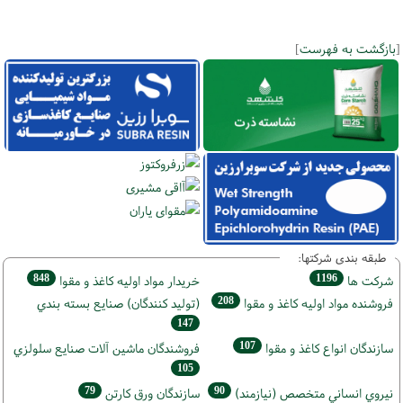
[
بازگشت به فهرست
]
طبقه بندی شرکتها:
848
1196
شركت ها
خريدار مواد اوليه كاغذ و مقوا
208
فروشنده مواد اوليه كاغذ و مقوا
(تولید كنندگان) صنايع بسته بندي
147
107
سازندگان انواع کاغذ و مقوا
فروشندگان ماشين آلات صنايع سلولزي
105
79
90
نيروي انساني متخصص (نیازمند)
سازندگان ورق كارتن