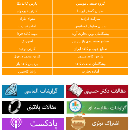
گروه صنعتی مومنین
پارس کاغذ نکا
سایان گستر ایرسا
کارتن خیرخواه
شرکت فرادید
مقوای یاران
سایان سلولز ایساتیس
آماده تجارت
پیشگامان نوین تجارت آوید
مهبد کاغذ فردا
صنایع بسته بندی پاژ پارس
آسوریک
صنایع چوب و کاغذ ایران
کارتن توحید
پارس کاغذ مشهد
کارتن محمد دزفول
پیشگامان صنعت کاغذ
پردیس کاغذ پاژ
آماده تجارت
راشا کاسپین