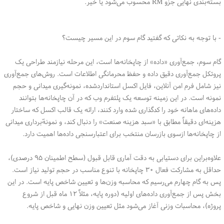
بسته‌بندی نهایی جزو RM محسوب می‌شود یا خیر.
- با توجه به نکاتی که گفتید گام سوم در این مسیر چیست؟
گام سوم، جمع‌آوری «داده» از چاپخانه‌ها است، این مرحله نیازمند طراحی یک
پروتکل جمع‌آوری دقیق داده و حفظ محرمانگی اطلاعات است. روش‌های جمع‌آوری
نیز شامل فرم امن آنلاین، فایل اکسل استانداردشده، نمونه‌گیری میدانی و حجم
نمونه است. در این زمینه توسعه یک پلتفرم وب که در آن چاپخانه‌ها بتوانند
داده‌های ماهانه خود را کدگذاری شده وارد کنند، ارائه یک قالب اکسل که ساختار
هزینه‌ای دقیقاً مطابق با «سبد هزینه صنعت» را دنبال کند، و نمونه‌ّبرداری میدانی
از چاپخانه‌ها ازسوی بازرسان منتخب برای اعتبارسنجی داده‌ها اهمیت دارد.
علاوه‌براین برای دستیابی به دقت آماری قابل قبول (سطح اطمینان ۹۵ درصدی)،
حداقل به مشارکت فعال ۳۰ چاپخانه با تنوع مناسب در حجم تولید نیاز است.
پس به گام چهارم می‌رسیم که محاسبه وزن‌ها و تعیین شاخص پایه است. در این
بخش پس از جمع‌آوری داده‌های اولیه (دوره پایه، مثلاً ۱۲ ماه قبل از شروع
پروژه)، محاسبات وزنی آغاز می‌شود مثل تعیین وزن نهایی و شاخص پایه.